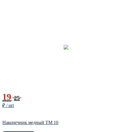
19
25
₽ / шт
Наконечник мeдный ТМ 10