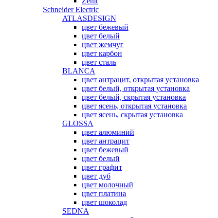
Zenit
Schneider Electric
ATLASDESIGN
цвет бежевый
цвет белый
цвет жемчуг
цвет карбон
цвет сталь
BLANCA
цвет антрацит, открытая установка
цвет белый, открытая установка
цвет белый, скрытая установка
цвет ясень, открытая установка
цвет ясень, скрытая установка
GLOSSA
цвет алюминий
цвет антрацит
цвет бежевый
цвет белый
цвет графит
цвет дуб
цвет молочный
цвет платина
цвет шоколад
SEDNA