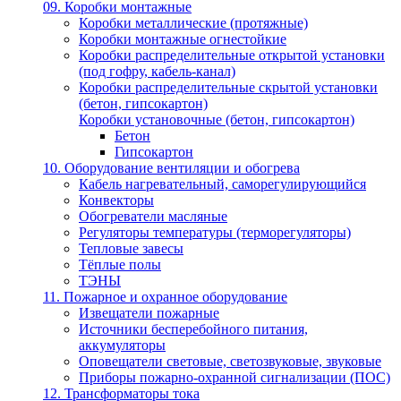
09. Коробки монтажные
Коробки металлические (протяжные)
Коробки монтажные огнестойкие
Коробки распределительные открытой установки
(под гофру, кабель-канал)
Коробки распределительные скрытой установки
(бетон, гипсокартон)
Коробки установочные (бетон, гипсокартон)
Бетон
Гипсокартон
10. Оборудование вентиляции и обогрева
Кабель нагревательный, саморегулирующийся
Конвекторы
Обогреватели масляные
Регуляторы температуры (терморегуляторы)
Тепловые завесы
Тёплые полы
ТЭНЫ
11. Пожарное и охранное оборудование
Извещатели пожарные
Источники бесперебойного питания,
аккумуляторы
Оповещатели световые, светозвуковые, звуковые
Приборы пожарно-охранной сигнализации (ПОС)
12. Трансформаторы тока