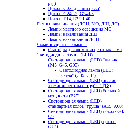
ряд)
Цоколь G23 (два штырька)
Цоколь G24d-2, G24d-3
Цоколь Е14, Е27, Е40
Лампы накаливания (ЛОН, МО, ДШ, ДС)
Лампы местного освещения МО
Лампы накаливания ДШ
Лампы накаливания ЛОН
Люминисцентные лампы
Стартёры для люминисцентных ламп
Светодиодные лампы (LED)
Светодиодная лампа (LED) "шарик"
(P45, G45, G95)
Светодиодная лампа (LED)
"свеча" (С35, С37)
Светодиодная лампа (LED) аналог
люминисцентных "трубка" (T8)
Светодиодная лампа (LED) большой
мощности (Е27)
Светодиодная лампа (LED)
стандартная колба "груша" (А55, А60)
Светодиодная лампа (LED) цоколь G4,
G9
Светодиодная лампа (LED) цоколь
GU10