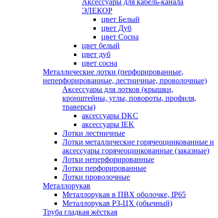
Аксессуары для кабель-канала
ЭЛЕКОР
цвет Белый
цвет Дуб
цвет Сосна
цвет белый
цвет дуб
цвет сосна
Металлические лотки (перфорированные,
неперфорированные, лестничные, проволочные)
Аксессуары для лотков (крышки,
кронштейны, углы, повороты, профиля,
траверсы)
аксессуары DKC
аксессуары IEK
Лотки лестничные
Лотки металлические горячеоцинкованные и
аксессуары горячеоцинкованные (заказные)
Лотки неперфорированные
Лотки перфорированные
Лотки проволочные
Металлорукав
Металлорукав в ПВХ оболочке, IP65
Металлорукав РЗ-ЦХ (обычный)
Труба гладкая жёсткая