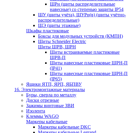
ЩРн (щиты распределительные
навесные) со степенью защиты IP54
ЩУ (щиты учёта), ЩУРн(в) (щиты учётно-
распределительные)
ЩЭ (щиты этажные)
Шкафы пластиковые
Боксы для модульных устройств (КМПН)
Щиты Schneider Electric
Щиты ЩРВ, ЩРН
Щиты встраиваемые пластиковые
ЩРВ-П
Щиты навесные пластиковые ЩРН-П
(IP41)
Щиты навесные пластиковые ЩРН-П
(IP65)
Ящики ЯТП, ЯРП, ЯБПВУ
16. Электромонтажные материалы
Буры, сверла по металлу
Диски отрезные
Зажимы винтовые ЗВИ
Изолента
Клеммы WAGO
Маркеры кабельные
Маркеры кабельные DKC
Маркеры кабельные Legrand