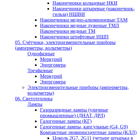
Наконечники кольцевые НКИ
Наконечники штыревые (наконечник-
гильза) НШВИ
Наконечники медно-алюминиевые ТАМ
Наконечники медные луженые ТМЛ
Наконечники медные ТМ
Наконечники штифтовые НШП
05. Счётчики, электроизмерительные приборы
(амперметры, вольтметры)
Однофазные
Меркурий
Энергомера
Трехфазные
Меркурий
Энергомера
Электроизмерительные приборы (амперметры,
вольтметры)
06. Светотехника
Лампы
Газоразрядные лампы (уличные
промышленные) (ДНАТ, ДРЛ)
Галогенные лампы (КГ)
Галогенные лампы, капсульные (G4, G9)
Компактные люминисцентные лампы (КЛЛ)
Цоколь 2G7, 2G11 (четыре штырька в