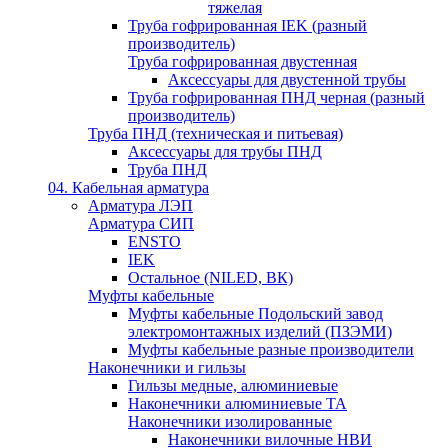
тяжелая
Труба гофрированная IEK (разный
производитель)
Труба гофрированная двустенная
Аксессуары для двустенной трубы
Труба гофрированная ПНД черная (разный
производитель)
Труба ПНД (техническая и питьевая)
Аксессуары для трубы ПНД
Труба ПНД
04. Кабельная арматура
Арматура ЛЭП
Арматура СИП
ENSTO
IEK
Остальное (NILED, ВК)
Муфты кабельные
Муфты кабельные Подольский завод
электромонтажных изделий (ПЗЭМИ)
Муфты кабельные разные производители
Наконечники и гильзы
Гильзы медные, алюминиевые
Наконечники алюминиевые ТА
Наконечники изолированные
Наконечники вилочные НВИ