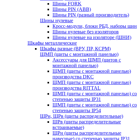
Шины FORK
Шины PIN (АВВ)
Шины PIN (разный производитель)
Шины нулевые
Кросс-модули, блоки РБД, наборы шин
Шины нулевые без изоляторов
Шины нулевые на изоляторе (ШНИ)
Шкафы металлические
Шкафы разные (ВРУ, ПР, КСРМ)
ЩМП (щиты с монтажной панелью)
Аксессуары для ЩМП (щитов с
монтажной панелью)
ЩМП (щиты с монтажной панелью)
производства DKC
ЩМП (щиты с монтажной панелью)
производства RITTAL
ЩМП (щиты с монтажной панелью) со
степенью защиты IP31
ЩМП (щиты с монтажной панелью) со
степенью защиты IP54
ЩРн, ЩРв (щиты распределительные)
ЩРв (щиты распределительные
встраиваемые)
ЩРн (щиты распределительные
навесные) со степенью защиты IP31