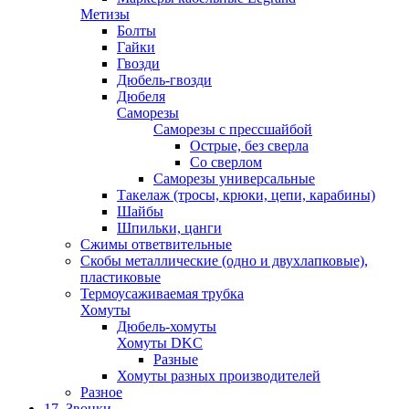
Метизы
Болты
Гайки
Гвозди
Дюбель-гвозди
Дюбеля
Саморезы
Саморезы с прессшайбой
Острые, без сверла
Со сверлом
Саморезы универсальные
Такелаж (тросы, крюки, цепи, карабины)
Шайбы
Шпильки, цанги
Сжимы ответвительные
Скобы металлические (одно и двухлапковые),
пластиковые
Термоусаживаемая трубка
Хомуты
Дюбель-хомуты
Хомуты DKC
Разные
Хомуты разных производителей
Разное
17. Звонки