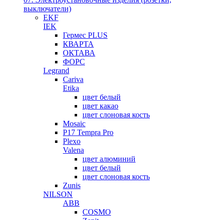
выключатели)
EKF
IEK
Гермес PLUS
КВАРТА
ОКТАВА
ФОРС
Legrand
Cariva
Etika
цвет белый
цвет какао
цвет слоновая кость
Mosaic
P17 Tempra Pro
Plexo
Valena
цвет алюминий
цвет белый
цвет слоновая кость
Zunis
NILSON
ABB
COSMO