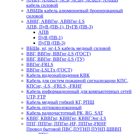
кабель силовой
АВБШв кабель алюминиевый бронированный
силовой
АВВГ, АВВГнг, АВВГнг-LS
АПВ, ПуВ (ПВ-1), ПуГВ (ПВ-3)
АПВ
ПуВ (ПВ-1)
ПуГВ (ПВ-3)
ВБШв, нг, нг-LS кабель медный силовой
ВВГ, ВВГнг, ВВГнг-LS (ГОСТ)
ВВГ, ВВГнг, ВВГнг-LS (ТУ)
ВВГнг-FRLS
ВВГнг-LSLTx (ГОСТ)
Кабель видеонаблюдения КВК
Кабель для систем пожарной сигнализации КПС,
КПСнг, -LS, -FRLS, -FRHF
Кабель информационный для компьютерных сетей
UTP, FTP
Кабель медный гибкий КГ, РПШ
Кабель оптиковолоконный
Кабель радиочастотный РК, RG, SAT
КВВГ, КВВГнг, КВВГнг, КВВГЭнг-LS
ППГ, ППГнг, ППГнг-HF, ППГнг-FRHF
Провод бытовой ПВС,ПУГНП,ПУНП,ШВВП