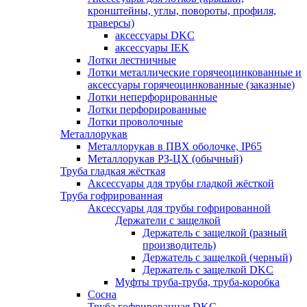
кронштейны, углы, повороты, профиля,
траверсы)
аксессуары DKC
аксессуары IEK
Лотки лестничные
Лотки металлические горячеоцинкованные и
аксессуары горячеоцинкованные (заказные)
Лотки неперфорированные
Лотки перфорированные
Лотки проволочные
Металлорукав
Металлорукав в ПВХ оболочке, IP65
Металлорукав РЗ-ЦХ (обычный)
Труба гладкая жёсткая
Аксессуары для трубы гладкой жёсткой
Труба гофрированная
Аксессуары для трубы гофрированной
Держатели с защелкой
Держатель с защелкой (разный
производитель)
Держатель с защелкой (черный)
Держатель с защелкой DKC
Муфты труба-труба, труба-коробка
Сосна
Труба гофрированная DKC