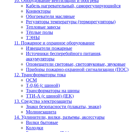
10. Оборудование вентиляции и обогрева
Кабель нагревательный, саморегулирующийся
Конвекторы
Обогреватели масляные
Регуляторы температуры (терморегуляторы)
Тепловые завесы
Тёплые полы
ТЭНЫ
11. Пожарное и охранное оборудование
Извещатели пожарные
Источники бесперебойного питания,
аккумуляторы
Оповещатели световые, светозвуковые, звуковые
Приборы пожарно-охранной сигнализации (ПОС)
12. Трансформаторы тока
ОСМ
Т-0,66 (с шиной)
Трансформаторы на шины
ТТИ-А (с шиной) (IEK)
13. Средства электрозащиты
Знаки безопасности (плакаты, знаки)
Молниезащита
14. Удлинители, вилки, разъемы, аксессуары
Вилки бытовые
Колодки