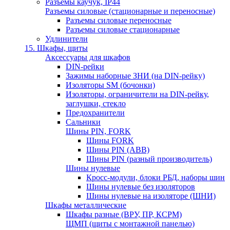
Разъемы каучук, IP44
Разъемы силовые (стационарные и переносные)
Разъемы силовые переносные
Разъемы силовые стационарные
Удлинители
15. Шкафы, щиты
Аксессуары для шкафов
DIN-рейки
Зажимы наборные ЗНИ (на DIN-рейку)
Изоляторы SM (бочонки)
Изоляторы, ограничители на DIN-рейку,
заглушки, стекло
Предохранители
Сальники
Шины PIN, FORK
Шины FORK
Шины PIN (АВВ)
Шины PIN (разный производитель)
Шины нулевые
Кросс-модули, блоки РБД, наборы шин
Шины нулевые без изоляторов
Шины нулевые на изоляторе (ШНИ)
Шкафы металлические
Шкафы разные (ВРУ, ПР, КСРМ)
ЩМП (щиты с монтажной панелью)