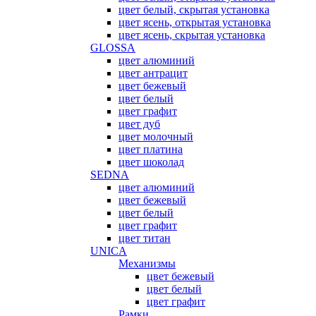
цвет белый, скрытая установка
цвет ясень, открытая установка
цвет ясень, скрытая установка
GLOSSA
цвет алюминий
цвет антрацит
цвет бежевый
цвет белый
цвет графит
цвет дуб
цвет молочный
цвет платина
цвет шоколад
SEDNA
цвет алюминий
цвет бежевый
цвет белый
цвет графит
цвет титан
UNICA
Механизмы
цвет бежевый
цвет белый
цвет графит
Рамки