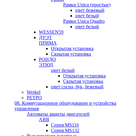
Рамки Unica (простые)
цвет бежевый
цвет белый
Рамки Unica Quadro
цвет белый
WESSEN59
ДУЭТ
ПРИМА
Открытая установка
Скрытая установка
РОНДО
ЭТЮД
цвет белый
Открытая установка
Скрытая установка
цвет сосна, бук, бежевый
Werkel
РЕТРО
08. Коммутационное оборудование и устройства
управления
Автоматы защиты двигателей
ABB
Серия MS116
Серия MS132
Выключатели пакетные