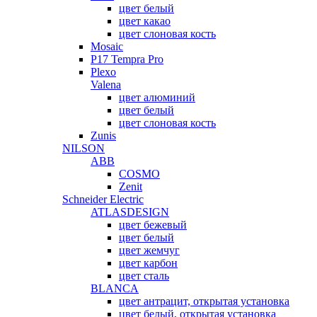
цвет белый
цвет какао
цвет слоновая кость
Mosaic
P17 Tempra Pro
Plexo
Valena
цвет алюминий
цвет белый
цвет слоновая кость
Zunis
NILSON
ABB
COSMO
Zenit
Schneider Electric
ATLASDESIGN
цвет бежевый
цвет белый
цвет жемчуг
цвет карбон
цвет сталь
BLANCA
цвет антрацит, открытая установка
цвет белый, открытая установка