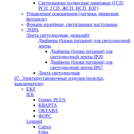
Светильники подвесные ламповые (ГСП,
РСП, ГСП, ЖСП, НСП, ВЗГ)
Управление освещением (датчики движения,
фотореле)
Фонари налобные, светильники настольные
ЭПРА
Лента светодиодная, дюралайт
Драйвера (блоки питания) для светодиодной
ленты
Драйвера (блоки питания) для
светодиодной ленты IP20
Драйвера (блоки питания) для
светодиодной ленты IP67
Лента светодиодная
07. Электроустановочные изделия (розетки,
выключатели)
EKF
IEK
Гермес PLUS
КВАРТА
ОКТАВА
ФОРС
Legrand
Cariva
Etika