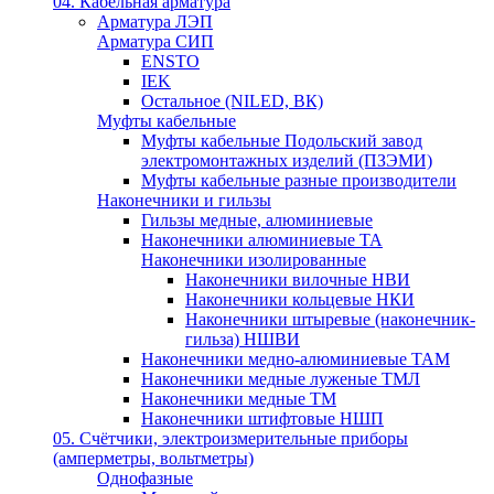
04. Кабельная арматура
Арматура ЛЭП
Арматура СИП
ENSTO
IEK
Остальное (NILED, ВК)
Муфты кабельные
Муфты кабельные Подольский завод
электромонтажных изделий (ПЗЭМИ)
Муфты кабельные разные производители
Наконечники и гильзы
Гильзы медные, алюминиевые
Наконечники алюминиевые ТА
Наконечники изолированные
Наконечники вилочные НВИ
Наконечники кольцевые НКИ
Наконечники штыревые (наконечник-
гильза) НШВИ
Наконечники медно-алюминиевые ТАМ
Наконечники медные луженые ТМЛ
Наконечники медные ТМ
Наконечники штифтовые НШП
05. Счётчики, электроизмерительные приборы
(амперметры, вольтметры)
Однофазные