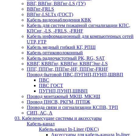
ВВГ, ВВГнг, ВВГнг-LS (ТУ)
ВВГнг-FRLS
ВВГнг-LSLTx (ГОСТ)
Кабель видеонаблюдения КВК
Кабель для систем пожарной сигнализации КПС,
КПСнг, -LS, -FRLS, -FRHF
Кабель информационный для компьютерных сетей
UTP, FTP
Кабель медный гибкий КГ, РПШ
Кабель оптиковолоконный
Кабель радиочастотный РК, RG, SAT
КВВГ, КВВГнг, КВВГнг, КВВГЭнг-LS
ППГ, ППГнг, ППГнг-HF, ППГнг-FRHF
Провод бытовой ПВС,ПУГНП,ПУНП,ШВВП
ПВС
ПВС ГОСТ
ПУГНП,ПУНП,ШВВП
Провод монтажный МКШ, МКЭШ
Провод ПНСВ, РКГМ, ПТПЖ
Провода связи и сигнализации КСПВ, ТРП
СИП, АС, А
03. Кабеленесущие системы и аксессуары
Кабель-канал
Кабель-канал In-Liner (DKC)
Аксессуары для кабель-канала In-liner