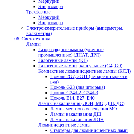
Меркурий
Энергомера
Трехфазные
Меркурий
Энергомера
Электроизмерительные приборы (амперметры,
вольтметры)
06. Светотехника
Лампы
Газоразрядные лампы (уличные
промышленные) (ДНАТ, ДРЛ)
Галогенные лампы (КГ)
Галогенные лампы, капсульные (G4, G9)
Компактные люминисцентные лампы (КЛЛ)
Цоколь 2G7, 2G11 (четыре штырька в
ряд)
Цоколь G23 (два штырька)
Цоколь G24d-2, G24d-3
Цоколь Е14, Е27, Е40
Лампы накаливания (ЛОН, МО, ДШ, ДС)
Лампы местного освещения МО
Лампы накаливания ДШ
Лампы накаливания ЛОН
Люминисцентные лампы
Стартёры для люминисцентных ламп