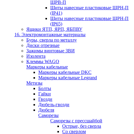
ЩРВ-П
Щиты навесные пластиковые ЩРН-П
(IP41)
Щиты навесные пластиковые ЩРН-П
(IP65)
Ящики ЯТП, ЯРП, ЯБПВУ
16. Электромонтажные материалы
Буры, сверла по металлу
Диски отрезные
Зажимы винтовые ЗВИ
Изолента
Клеммы WAGO
Маркеры кабельные
Маркеры кабельные DKC
Маркеры кабельные Legrand
Метизы
Болты
Гайки
Гвозди
Дюбель-гвозди
Дюбеля
Саморезы
Саморезы с прессшайбой
Острые, без сверла
Со сверлом