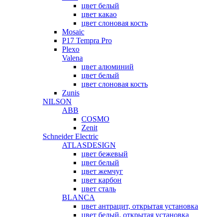
цвет белый
цвет какао
цвет слоновая кость
Mosaic
P17 Tempra Pro
Plexo
Valena
цвет алюминий
цвет белый
цвет слоновая кость
Zunis
NILSON
ABB
COSMO
Zenit
Schneider Electric
ATLASDESIGN
цвет бежевый
цвет белый
цвет жемчуг
цвет карбон
цвет сталь
BLANCA
цвет антрацит, открытая установка
цвет белый, открытая установка