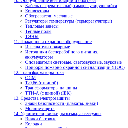
10. Оборудование вентиляции и обогрева
Кабель нагревательный, саморегулирующийся
Конвекторы
Обогреватели масляные
Регуляторы температуры (терморегуляторы)
Тепловые завесы
Тёплые полы
ТЭНЫ
11. Пожарное и охранное оборудование
Извещатели пожарные
Источники бесперебойного питания,
аккумуляторы
Оповещатели световые, светозвуковые, звуковые
Приборы пожарно-охранной сигнализации (ПОС)
12. Трансформаторы тока
ОСМ
Т-0,66 (с шиной)
Трансформаторы на шины
ТТИ-А (с шиной) (IEK)
13. Средства электрозащиты
Знаки безопасности (плакаты, знаки)
Молниезащита
14. Удлинители, вилки, разъемы, аксессуары
Вилки бытовые
Колодки