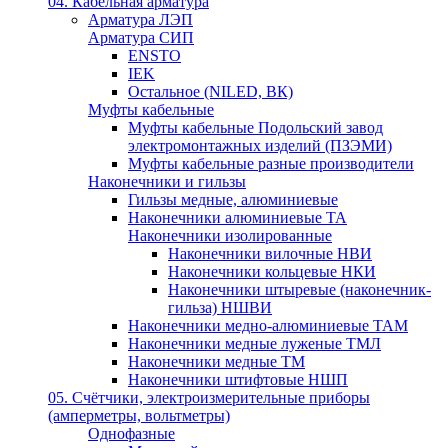
04. Кабельная арматура
Арматура ЛЭП
Арматура СИП
ENSTO
IEK
Остальное (NILED, ВК)
Муфты кабельные
Муфты кабельные Подольский завод
электромонтажных изделий (ПЗЭМИ)
Муфты кабельные разные производители
Наконечники и гильзы
Гильзы медные, алюминиевые
Наконечники алюминиевые ТА
Наконечники изолированные
Наконечники вилочные НВИ
Наконечники кольцевые НКИ
Наконечники штыревые (наконечник-
гильза) НШВИ
Наконечники медно-алюминиевые ТАМ
Наконечники медные луженые ТМЛ
Наконечники медные ТМ
Наконечники штифтовые НШП
05. Счётчики, электроизмерительные приборы
(амперметры, вольтметры)
Однофазные