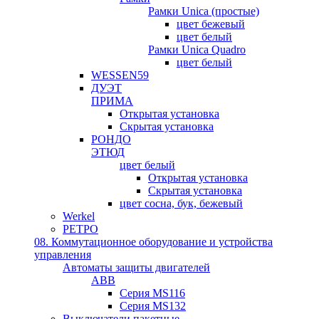
Рамки Unica (простые)
цвет бежевый
цвет белый
Рамки Unica Quadro
цвет белый
WESSEN59
ДУЭТ
ПРИМА
Открытая установка
Скрытая установка
РОНДО
ЭТЮД
цвет белый
Открытая установка
Скрытая установка
цвет сосна, бук, бежевый
Werkel
РЕТРО
08. Коммутационное оборудование и устройства
управления
Автоматы защиты двигателей
ABB
Серия MS116
Серия MS132
Выключатели пакетные