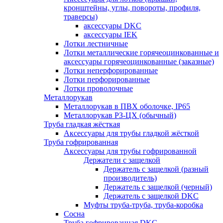
кронштейны, углы, повороты, профиля,
траверсы)
аксессуары DKC
аксессуары IEK
Лотки лестничные
Лотки металлические горячеоцинкованные и
аксессуары горячеоцинкованные (заказные)
Лотки неперфорированные
Лотки перфорированные
Лотки проволочные
Металлорукав
Металлорукав в ПВХ оболочке, IP65
Металлорукав РЗ-ЦХ (обычный)
Труба гладкая жёсткая
Аксессуары для трубы гладкой жёсткой
Труба гофрированная
Аксессуары для трубы гофрированной
Держатели с защелкой
Держатель с защелкой (разный
производитель)
Держатель с защелкой (черный)
Держатель с защелкой DKC
Муфты труба-труба, труба-коробка
Сосна
Труба гофрированная DKC