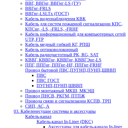
ВВГ, ВВГнг, ВВГнг-LS (ТУ)
ВВГнг-FRLS
ВВГнг-LSLTx (ГОСТ)
Кабель видеонаблюдения КВК
Кабель для систем пожарной сигнализации КПС,
КПСнг, -LS, -FRLS, -FRHF
Кабель информационный для компьютерных сетей
UTP, FTP
Кабель медный гибкий КГ, РПШ
Кабель оптиковолоконный
Кабель радиочастотный РК, RG, SAT
КВВГ, КВВГнг, КВВГнг, КВВГЭнг-LS
ППГ, ППГнг, ППГнг-HF, ППГнг-FRHF
Провод бытовой ПВС,ПУГНП,ПУНП,ШВВП
ПВС
ПВС ГОСТ
ПУГНП,ПУНП,ШВВП
Провод монтажный МКШ, МКЭШ
Провод ПНСВ, РКГМ, ПТПЖ
Провода связи и сигнализации КСПВ, ТРП
СИП, АС, А
03. Кабеленесущие системы и аксессуары
Кабель-канал
Кабель-канал In-Liner (DKC)
Аксессуары для кабель-канала In-liner