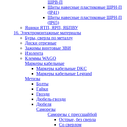
ЩРВ-П
Щиты навесные пластиковые ЩРН-П
(IP41)
Щиты навесные пластиковые ЩРН-П
(IP65)
Ящики ЯТП, ЯРП, ЯБПВУ
16. Электромонтажные материалы
Буры, сверла по металлу
Диски отрезные
Зажимы винтовые ЗВИ
Изолента
Клеммы WAGO
Маркеры кабельные
Маркеры кабельные DKC
Маркеры кабельные Legrand
Метизы
Болты
Гайки
Гвозди
Дюбель-гвозди
Дюбеля
Саморезы
Саморезы с прессшайбой
Острые, без сверла
Со сверлом