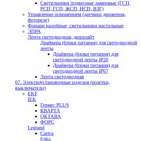
Светильники подвесные ламповые (ГСП,
РСП, ГСП, ЖСП, НСП, ВЗГ)
Управление освещением (датчики движения,
фотореле)
Фонари налобные, светильники настольные
ЭПРА
Лента светодиодная, дюралайт
Драйвера (блоки питания) для светодиодной
ленты
Драйвера (блоки питания) для
светодиодной ленты IP20
Драйвера (блоки питания) для
светодиодной ленты IP67
Лента светодиодная
07. Электроустановочные изделия (розетки,
выключатели)
EKF
IEK
Гермес PLUS
КВАРТА
ОКТАВА
ФОРС
Legrand
Cariva
Etika