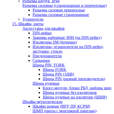
Разъемы каучук, IP44
Разъемы силовые (стационарные и переносные)
Разъемы силовые переносные
Разъемы силовые стационарные
Удлинители
15. Шкафы, щиты
Аксессуары для шкафов
DIN-рейки
Зажимы наборные ЗНИ (на DIN-рейку)
Изоляторы SM (бочонки)
Изоляторы, ограничители на DIN-рейку,
заглушки, стекло
Предохранители
Сальники
Шины PIN, FORK
Шины FORK
Шины PIN (АВВ)
Шины PIN (разный производитель)
Шины нулевые
Кросс-модули, блоки РБД, наборы шин
Шины нулевые без изоляторов
Шины нулевые на изоляторе (ШНИ)
Шкафы металлические
Шкафы разные (ВРУ, ПР, КСРМ)
ЩМП (щиты с монтажной панелью)