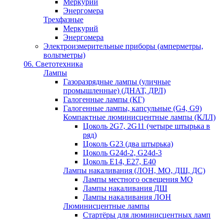
Меркурий
Энергомера
Трехфазные
Меркурий
Энергомера
Электроизмерительные приборы (амперметры,
вольтметры)
06. Светотехника
Лампы
Газоразрядные лампы (уличные
промышленные) (ДНАТ, ДРЛ)
Галогенные лампы (КГ)
Галогенные лампы, капсульные (G4, G9)
Компактные люминисцентные лампы (КЛЛ)
Цоколь 2G7, 2G11 (четыре штырька в
ряд)
Цоколь G23 (два штырька)
Цоколь G24d-2, G24d-3
Цоколь Е14, Е27, Е40
Лампы накаливания (ЛОН, МО, ДШ, ДС)
Лампы местного освещения МО
Лампы накаливания ДШ
Лампы накаливания ЛОН
Люминисцентные лампы
Стартёры для люминисцентных ламп