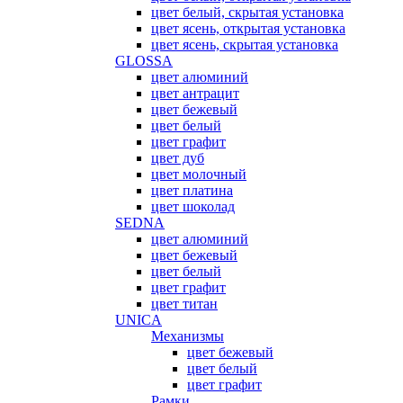
цвет белый, скрытая установка
цвет ясень, открытая установка
цвет ясень, скрытая установка
GLOSSA
цвет алюминий
цвет антрацит
цвет бежевый
цвет белый
цвет графит
цвет дуб
цвет молочный
цвет платина
цвет шоколад
SEDNA
цвет алюминий
цвет бежевый
цвет белый
цвет графит
цвет титан
UNICA
Механизмы
цвет бежевый
цвет белый
цвет графит
Рамки