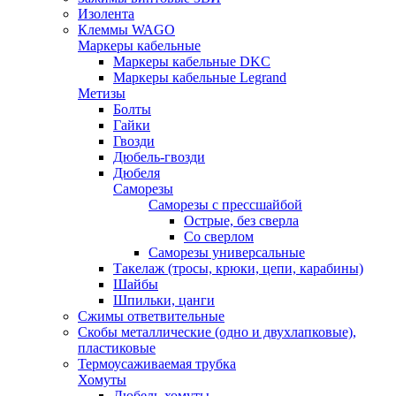
Изолента
Клеммы WAGO
Маркеры кабельные
Маркеры кабельные DKC
Маркеры кабельные Legrand
Метизы
Болты
Гайки
Гвозди
Дюбель-гвозди
Дюбеля
Саморезы
Саморезы с прессшайбой
Острые, без сверла
Со сверлом
Саморезы универсальные
Такелаж (тросы, крюки, цепи, карабины)
Шайбы
Шпильки, цанги
Сжимы ответвительные
Скобы металлические (одно и двухлапковые),
пластиковые
Термоусаживаемая трубка
Хомуты
Дюбель-хомуты