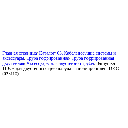
Главная страница
/
Каталог
/
03. Кабеленесущие системы и
аксессуары
/
Труба гофрированная
/
Труба гофрированная
двустенная
/
Аксессуары для двустенной трубы
/
Заглушка
110мм для двустенных труб наружная полипропилен, DKC
(023110)