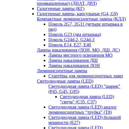
промышленные) (ДНАТ, ДРЛ)
Галогенные лампы (КГ)
Галогенные лампы, капсульные (G4, G9)
Компактные люминисцентные лампы (КЛЛ)
Цоколь 2G7, 2G11 (четыре штырька в
ряд)
Цоколь G23 (два штырька)
Цоколь G24d-2, G24d-3
Цоколь Е14, Е27, Е40
Лампы накаливания (ЛОН, МО, ДШ, ДС)
Лампы местного освещения МО
Лампы накаливания ДШ
Лампы накаливания ЛОН
Люминисцентные лампы
Стартёры для люминисцентных ламп
Светодиодные лампы (LED)
Светодиодная лампа (LED) "шарик"
(P45, G45, G95)
Светодиодная лампа (LED)
"свеча" (С35, С37)
Светодиодная лампа (LED) аналог
люминисцентных "трубка" (T8)
Светодиодная лампа (LED) большой
мощности (Е27)
Светодиодная лампа (LED)