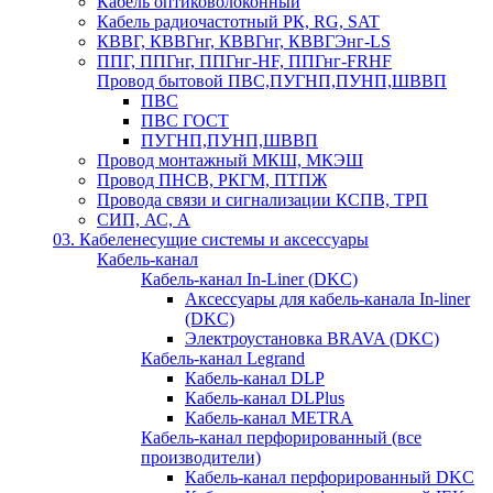
Кабель оптиковолоконный
Кабель радиочастотный РК, RG, SAT
КВВГ, КВВГнг, КВВГнг, КВВГЭнг-LS
ППГ, ППГнг, ППГнг-HF, ППГнг-FRHF
Провод бытовой ПВС,ПУГНП,ПУНП,ШВВП
ПВС
ПВС ГОСТ
ПУГНП,ПУНП,ШВВП
Провод монтажный МКШ, МКЭШ
Провод ПНСВ, РКГМ, ПТПЖ
Провода связи и сигнализации КСПВ, ТРП
СИП, АС, А
03. Кабеленесущие системы и аксессуары
Кабель-канал
Кабель-канал In-Liner (DKC)
Аксессуары для кабель-канала In-liner
(DKC)
Электроустановка BRAVA (DKC)
Кабель-канал Legrand
Кабель-канал DLP
Кабель-канал DLPlus
Кабель-канал METRA
Кабель-канал перфорированный (все
производители)
Кабель-канал перфорированный DKC