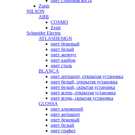
цвет слоновая кость
Zunis
NILSON
ABB
COSMO
Zenit
Schneider Electric
ATLASDESIGN
цвет бежевый
цвет белый
цвет жемчуг
цвет карбон
цвет сталь
BLANCA
цвет антрацит, открытая установка
цвет белый, открытая установка
цвет белый, скрытая установка
цвет ясень, открытая установка
цвет ясень, скрытая установка
GLOSSA
цвет алюминий
цвет антрацит
цвет бежевый
цвет белый
цвет графит