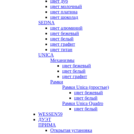
цвет дуб
цвет молочный
цвет платина
цвет шоколад
SEDNA
цвет алюминий
цвет бежевый
цвет белый
цвет графит
цвет титан
UNICA
Механизмы
цвет бежевый
цвет белый
цвет графит
Рамки
Рамки Unica (простые)
цвет бежевый
цвет белый
Рамки Unica Quadro
цвет белый
WESSEN59
ДУЭТ
ПРИМА
Открытая установка