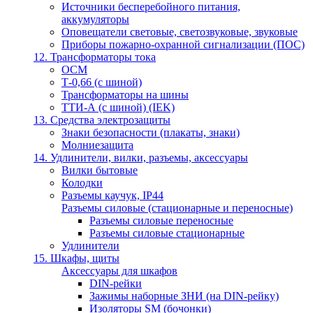
Источники бесперебойного питания,
аккумуляторы
Оповещатели световые, светозвуковые, звуковые
Приборы пожарно-охранной сигнализации (ПОС)
12. Трансформаторы тока
ОСМ
Т-0,66 (с шиной)
Трансформаторы на шины
ТТИ-А (с шиной) (IEK)
13. Средства электрозащиты
Знаки безопасности (плакаты, знаки)
Молниезащита
14. Удлинители, вилки, разъемы, аксессуары
Вилки бытовые
Колодки
Разъемы каучук, IP44
Разъемы силовые (стационарные и переносные)
Разъемы силовые переносные
Разъемы силовые стационарные
Удлинители
15. Шкафы, щиты
Аксессуары для шкафов
DIN-рейки
Зажимы наборные ЗНИ (на DIN-рейку)
Изоляторы SM (бочонки)