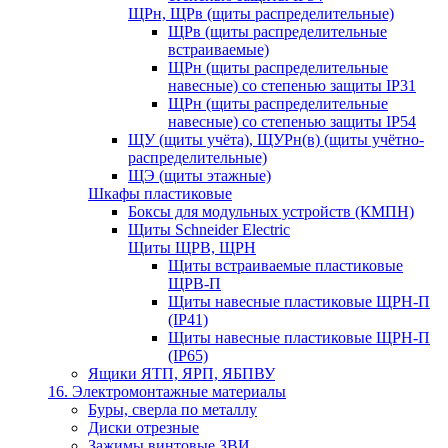
ЩРн, ЩРв (щиты распределительные)
ЩРв (щиты распределительные
встраиваемые)
ЩРн (щиты распределительные
навесные) со степенью защиты IP31
ЩРн (щиты распределительные
навесные) со степенью защиты IP54
ЩУ (щиты учёта), ЩУРн(в) (щиты учётно-
распределительные)
ЩЭ (щиты этажные)
Шкафы пластиковые
Боксы для модульных устройств (КМПН)
Щиты Schneider Electric
Щиты ЩРВ, ЩРН
Щиты встраиваемые пластиковые
ЩРВ-П
Щиты навесные пластиковые ЩРН-П
(IP41)
Щиты навесные пластиковые ЩРН-П
(IP65)
Ящики ЯТП, ЯРП, ЯБПВУ
16. Электромонтажные материалы
Буры, сверла по металлу
Диски отрезные
Зажимы винтовые ЗВИ