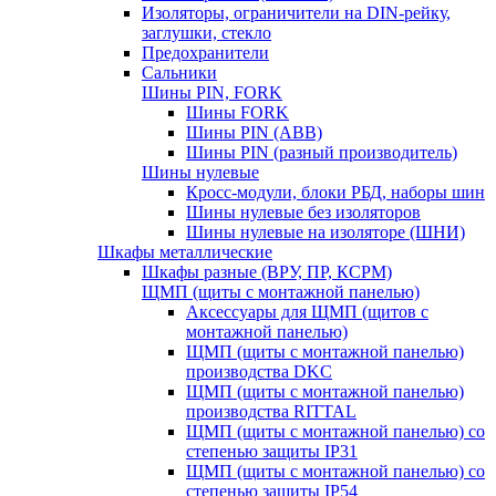
Изоляторы, ограничители на DIN-рейку,
заглушки, стекло
Предохранители
Сальники
Шины PIN, FORK
Шины FORK
Шины PIN (АВВ)
Шины PIN (разный производитель)
Шины нулевые
Кросс-модули, блоки РБД, наборы шин
Шины нулевые без изоляторов
Шины нулевые на изоляторе (ШНИ)
Шкафы металлические
Шкафы разные (ВРУ, ПР, КСРМ)
ЩМП (щиты с монтажной панелью)
Аксессуары для ЩМП (щитов с
монтажной панелью)
ЩМП (щиты с монтажной панелью)
производства DKC
ЩМП (щиты с монтажной панелью)
производства RITTAL
ЩМП (щиты с монтажной панелью) со
степенью защиты IP31
ЩМП (щиты с монтажной панелью) со
степенью защиты IP54