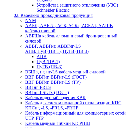
Устройства защитного отключения (УЗО)
Schneider Electric
02. Кабельно-проводниковая продукция
NYM
ААБЛ, ААБ2Л, АСБ, АСБл, АСБ2Л, ААШВ
кабель силовой
АВБШв кабель алюминиевый бронированный
силовой
АВВГ, АВВГнг, АВВГнг-LS
АПВ, ПуВ (ПВ-1), ПуГВ (ПВ-3)
АПВ
ПуВ (ПВ-1)
ПуГВ (ПВ-3)
ВБШв, нг, нг-LS кабель медный силовой
ВВГ, ВВГнг, ВВГнг-LS (ГОСТ)
ВВГ, ВВГнг, ВВГнг-LS (ТУ)
ВВГнг-FRLS
ВВГнг-LSLTx (ГОСТ)
Кабель видеонаблюдения КВК
Кабель для систем пожарной сигнализации КПС,
КПСнг, -LS, -FRLS, -FRHF
Кабель информационный для компьютерных сетей
UTP, FTP
Кабель медный гибкий КГ, РПШ