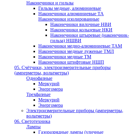
Наконечники и гильзы
Гильзы медные, алюминиевые
Наконечники алюминиевые ТА
Наконечники изолированные
Наконечники вилочные НВИ
Наконечники кольцевые НКИ
Наконечники штыревые (наконечник-
гильза) НШВИ
Наконечники медно-алюминиевые ТАМ
Наконечники медные луженые ТМЛ
Наконечники медные ТМ
Наконечники штифтовые НШП
05. Счётчики, электроизмерительные приборы
(амперметры, вольтметры)
Однофазные
Меркурий
Энергомера
Трехфазные
Меркурий
Энергомера
Электроизмерительные приборы (амперметры,
вольтметры)
06. Светотехника
Лампы
Газоразрядные лампы (уличные