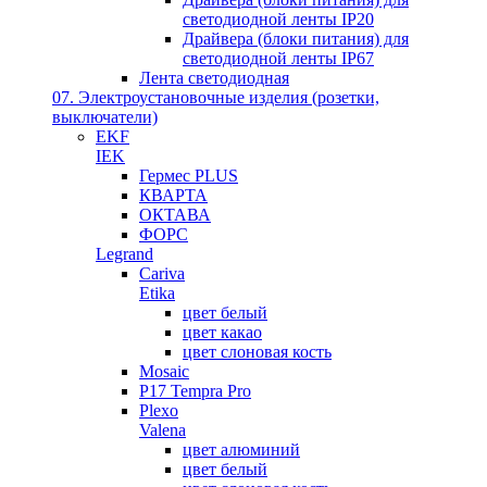
светодиодной ленты IP20
Драйвера (блоки питания) для
светодиодной ленты IP67
Лента светодиодная
07. Электроустановочные изделия (розетки,
выключатели)
EKF
IEK
Гермес PLUS
КВАРТА
ОКТАВА
ФОРС
Legrand
Cariva
Etika
цвет белый
цвет какао
цвет слоновая кость
Mosaic
P17 Tempra Pro
Plexo
Valena
цвет алюминий
цвет белый