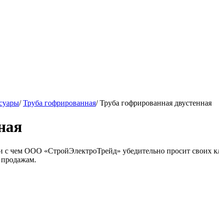
ссуары
/
Труба гофрированная
/
Труба гофрированная двустенная
ная
язи с чем ООО «СтройЭлектроТрейд» убедительно просит своих к
 продажам.