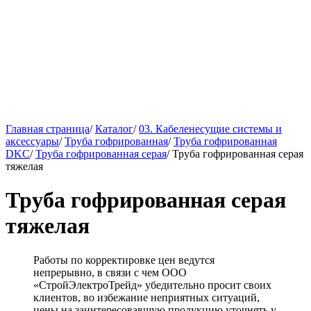
Главная страница
/
Каталог
/
03. Кабеленесущие системы и
аксессуары
/
Труба гофрированная
/
Труба гофрированная
DKC
/
Труба гофрированная серая
/
Труба гофрированная серая
тяжелая
Труба гофрированная серая
тяжелая
Работы по корректировке цен ведутся
непрерывно, в связи с чем ООО
«СтройЭлектроТрейд» убедительно просит своих
клиентов, во избежание неприятных ситуаций,
цены на заинтересовавшую продукцию уточнять у