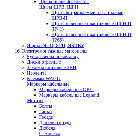
Щиты Schneider Electric
Щиты ЩРВ, ЩРН
Щиты встраиваемые пластиковые
ЩРВ-П
Щиты навесные пластиковые ЩРН-П
(IP41)
Щиты навесные пластиковые ЩРН-П
(IP65)
Ящики ЯТП, ЯРП, ЯБПВУ
16. Электромонтажные материалы
Буры, сверла по металлу
Диски отрезные
Зажимы винтовые ЗВИ
Изолента
Клеммы WAGO
Маркеры кабельные
Маркеры кабельные DKC
Маркеры кабельные Legrand
Метизы
Болты
Гайки
Гвозди
Дюбель-гвозди
Дюбеля
Саморезы