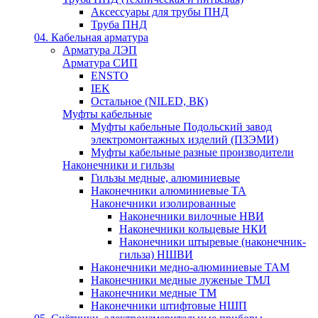
Аксессуары для трубы ПНД
Труба ПНД
04. Кабельная арматура
Арматура ЛЭП
Арматура СИП
ENSTO
IEK
Остальное (NILED, ВК)
Муфты кабельные
Муфты кабельные Подольский завод
электромонтажных изделий (ПЗЭМИ)
Муфты кабельные разные производители
Наконечники и гильзы
Гильзы медные, алюминиевые
Наконечники алюминиевые ТА
Наконечники изолированные
Наконечники вилочные НВИ
Наконечники кольцевые НКИ
Наконечники штыревые (наконечник-
гильза) НШВИ
Наконечники медно-алюминиевые ТАМ
Наконечники медные луженые ТМЛ
Наконечники медные ТМ
Наконечники штифтовые НШП