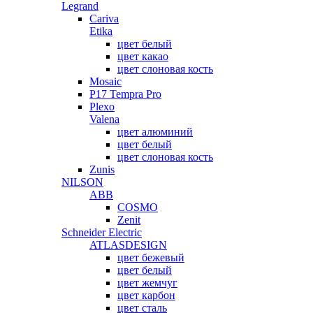
Legrand
Cariva
Etika
цвет белый
цвет какао
цвет слоновая кость
Mosaic
P17 Tempra Pro
Plexo
Valena
цвет алюминий
цвет белый
цвет слоновая кость
Zunis
NILSON
ABB
COSMO
Zenit
Schneider Electric
ATLASDESIGN
цвет бежевый
цвет белый
цвет жемчуг
цвет карбон
цвет сталь