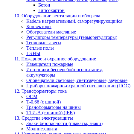
Бетон
Гипсокартон
10. Оборудование вентиляции и обогрева
Кабель нагревательный, саморегулирующийся
Конвекторы
Обогреватели масляные
Регуляторы температуры (терморегуляторы)
Тепловые завесы
Тёплые полы
ТЭНЫ
11. Пожарное и охранное оборудование
Извещатели пожарные
Источники бесперебойного питания,
аккумуляторы
Оповещатели световые, светозвуковые, звуковые
Приборы пожарно-охранной сигнализации (ПОС)
12. Трансформаторы тока
ОСМ
Т-0,66 (с шиной)
Трансформаторы на шины
ТТИ-А (с шиной) (IEK)
13. Средства электрозащиты
Знаки безопасности (плакаты, знаки)
Молниезащита