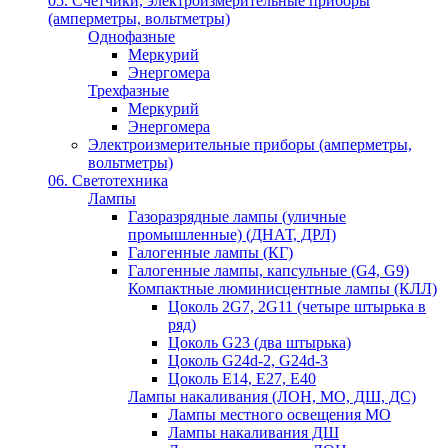
05. Счётчики, электроизмерительные приборы
(амперметры, вольтметры)
Однофазные
Меркурий
Энергомера
Трехфазные
Меркурий
Энергомера
Электроизмерительные приборы (амперметры,
вольтметры)
06. Светотехника
Лампы
Газоразрядные лампы (уличные
промышленные) (ДНАТ, ДРЛ)
Галогенные лампы (КГ)
Галогенные лампы, капсульные (G4, G9)
Компактные люминисцентные лампы (КЛЛ)
Цоколь 2G7, 2G11 (четыре штырька в
ряд)
Цоколь G23 (два штырька)
Цоколь G24d-2, G24d-3
Цоколь Е14, Е27, Е40
Лампы накаливания (ЛОН, МО, ДШ, ДС)
Лампы местного освещения МО
Лампы накаливания ДШ