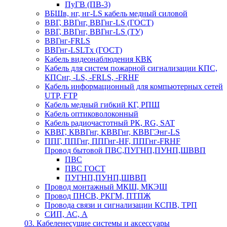
ПуГВ (ПВ-3)
ВБШв, нг, нг-LS кабель медный силовой
ВВГ, ВВГнг, ВВГнг-LS (ГОСТ)
ВВГ, ВВГнг, ВВГнг-LS (ТУ)
ВВГнг-FRLS
ВВГнг-LSLTx (ГОСТ)
Кабель видеонаблюдения КВК
Кабель для систем пожарной сигнализации КПС,
КПСнг, -LS, -FRLS, -FRHF
Кабель информационный для компьютерных сетей
UTP, FTP
Кабель медный гибкий КГ, РПШ
Кабель оптиковолоконный
Кабель радиочастотный РК, RG, SAT
КВВГ, КВВГнг, КВВГнг, КВВГЭнг-LS
ППГ, ППГнг, ППГнг-HF, ППГнг-FRHF
Провод бытовой ПВС,ПУГНП,ПУНП,ШВВП
ПВС
ПВС ГОСТ
ПУГНП,ПУНП,ШВВП
Провод монтажный МКШ, МКЭШ
Провод ПНСВ, РКГМ, ПТПЖ
Провода связи и сигнализации КСПВ, ТРП
СИП, АС, А
03. Кабеленесущие системы и аксессуары