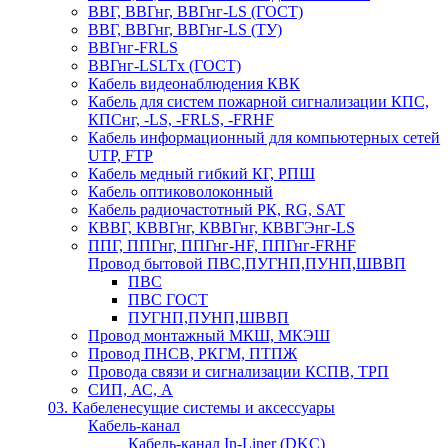
ВВГ, ВВГнг, ВВГнг-LS (ГОСТ)
ВВГ, ВВГнг, ВВГнг-LS (ТУ)
ВВГнг-FRLS
ВВГнг-LSLTx (ГОСТ)
Кабель видеонаблюдения КВК
Кабель для систем пожарной сигнализации КПС,
КПСнг, -LS, -FRLS, -FRHF
Кабель информационный для компьютерных сетей
UTP, FTP
Кабель медный гибкий КГ, РПШ
Кабель оптиковолоконный
Кабель радиочастотный РК, RG, SAT
КВВГ, КВВГнг, КВВГнг, КВВГЭнг-LS
ППГ, ППГнг, ППГнг-HF, ППГнг-FRHF
Провод бытовой ПВС,ПУГНП,ПУНП,ШВВП
ПВС
ПВС ГОСТ
ПУГНП,ПУНП,ШВВП
Провод монтажный МКШ, МКЭШ
Провод ПНСВ, РКГМ, ПТПЖ
Провода связи и сигнализации КСПВ, ТРП
СИП, АС, А
03. Кабеленесущие системы и аксессуары
Кабель-канал
Кабель-канал In-Liner (DKC)