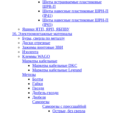
Щиты встраиваемые пластиковые
ЩРВ-П
Щиты навесные пластиковые ЩРН-П
(IP41)
Щиты навесные пластиковые ЩРН-П
(IP65)
Ящики ЯТП, ЯРП, ЯБПВУ
16. Электромонтажные материалы
Буры, сверла по металлу
Диски отрезные
Зажимы винтовые ЗВИ
Изолента
Клеммы WAGO
Маркеры кабельные
Маркеры кабельные DKC
Маркеры кабельные Legrand
Метизы
Болты
Гайки
Гвозди
Дюбель-гвозди
Дюбеля
Саморезы
Саморезы с прессшайбой
Острые, без сверла