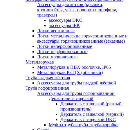
Аксессуары для лотков (крышки,
кронштейны, углы, повороты, профиля,
траверсы)
аксессуары DKC
аксессуары IEK
Лотки лестничные
Лотки металлические горячеоцинкованные и
аксессуары горячеоцинкованные (заказные)
Лотки неперфорированные
Лотки перфорированные
Лотки проволочные
Металлорукав
Металлорукав в ПВХ оболочке, IP65
Металлорукав РЗ-ЦХ (обычный)
Труба гладкая жёсткая
Аксессуары для трубы гладкой жёсткой
Труба гофрированная
Аксессуары для трубы гофрированной
Держатели с защелкой
Держатель с защелкой (разный
производитель)
Держатель с защелкой (черный)
Держатель с защелкой DKC
Муфты труба-труба, труба-коробка
Сосна