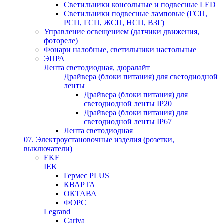
Светильники консольные и подвесные LED
Светильники подвесные ламповые (ГСП,
РСП, ГСП, ЖСП, НСП, ВЗГ)
Управление освещением (датчики движения,
фотореле)
Фонари налобные, светильники настольные
ЭПРА
Лента светодиодная, дюралайт
Драйвера (блоки питания) для светодиодной
ленты
Драйвера (блоки питания) для
светодиодной ленты IP20
Драйвера (блоки питания) для
светодиодной ленты IP67
Лента светодиодная
07. Электроустановочные изделия (розетки,
выключатели)
EKF
IEK
Гермес PLUS
КВАРТА
ОКТАВА
ФОРС
Legrand
Cariva