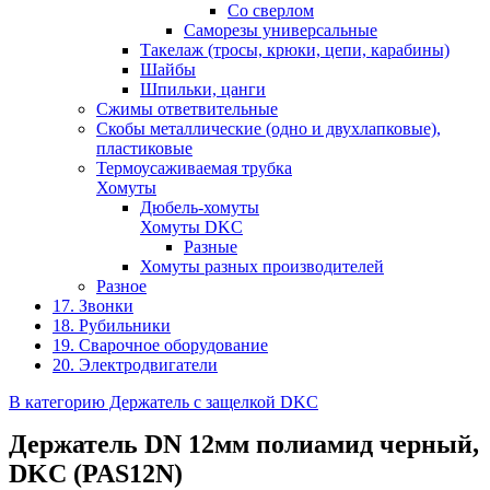
Со сверлом
Саморезы универсальные
Такелаж (тросы, крюки, цепи, карабины)
Шайбы
Шпильки, цанги
Сжимы ответвительные
Скобы металлические (одно и двухлапковые),
пластиковые
Термоусаживаемая трубка
Хомуты
Дюбель-хомуты
Хомуты DKC
Разные
Хомуты разных производителей
Разное
17. Звонки
18. Рубильники
19. Сварочное оборудование
20. Электродвигатели
В категорию Держатель с защелкой DKC
Держатель DN 12мм полиамид черный,
DKC (PAS12N)