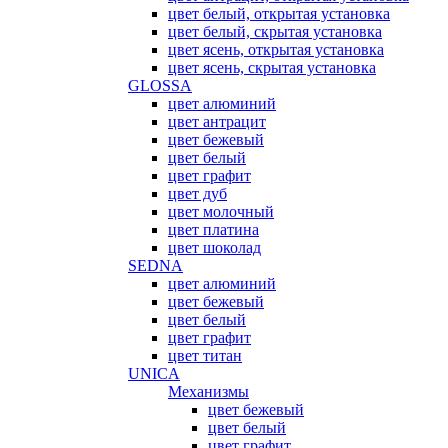
цвет белый, открытая установка
цвет белый, скрытая установка
цвет ясень, открытая установка
цвет ясень, скрытая установка
GLOSSA
цвет алюминий
цвет антрацит
цвет бежевый
цвет белый
цвет графит
цвет дуб
цвет молочный
цвет платина
цвет шоколад
SEDNA
цвет алюминий
цвет бежевый
цвет белый
цвет графит
цвет титан
UNICA
Механизмы
цвет бежевый
цвет белый
цвет графит