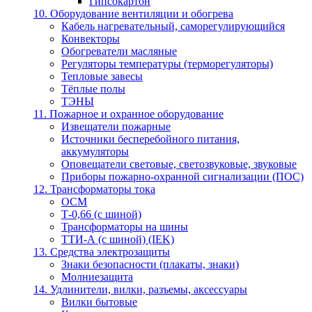
Гипсокартон
10. Оборудование вентиляции и обогрева
Кабель нагревательный, саморегулирующийся
Конвекторы
Обогреватели масляные
Регуляторы температуры (терморегуляторы)
Тепловые завесы
Тёплые полы
ТЭНЫ
11. Пожарное и охранное оборудование
Извещатели пожарные
Источники бесперебойного питания,
аккумуляторы
Оповещатели световые, светозвуковые, звуковые
Приборы пожарно-охранной сигнализации (ПОС)
12. Трансформаторы тока
ОСМ
Т-0,66 (с шиной)
Трансформаторы на шины
ТТИ-А (с шиной) (IEK)
13. Средства электрозащиты
Знаки безопасности (плакаты, знаки)
Молниезащита
14. Удлинители, вилки, разъемы, аксессуары
Вилки бытовые