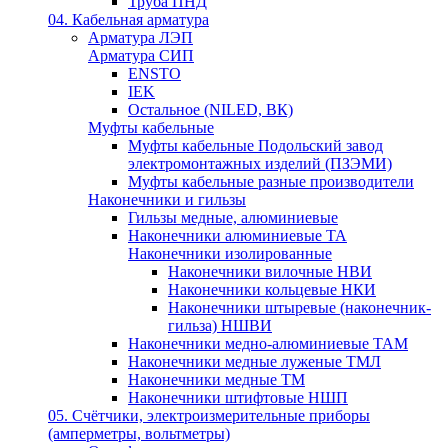
Труба ПНД
04. Кабельная арматура
Арматура ЛЭП
Арматура СИП
ENSTO
IEK
Остальное (NILED, ВК)
Муфты кабельные
Муфты кабельные Подольский завод
электромонтажных изделий (ПЗЭМИ)
Муфты кабельные разные производители
Наконечники и гильзы
Гильзы медные, алюминиевые
Наконечники алюминиевые ТА
Наконечники изолированные
Наконечники вилочные НВИ
Наконечники кольцевые НКИ
Наконечники штыревые (наконечник-
гильза) НШВИ
Наконечники медно-алюминиевые ТАМ
Наконечники медные луженые ТМЛ
Наконечники медные ТМ
Наконечники штифтовые НШП
05. Счётчики, электроизмерительные приборы
(амперметры, вольтметры)