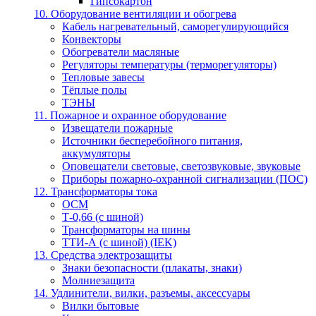
Гипсокартон
10. Оборудование вентиляции и обогрева
Кабель нагревательный, саморегулирующийся
Конвекторы
Обогреватели масляные
Регуляторы температуры (терморегуляторы)
Тепловые завесы
Тёплые полы
ТЭНЫ
11. Пожарное и охранное оборудование
Извещатели пожарные
Источники бесперебойного питания,
аккумуляторы
Оповещатели световые, светозвуковые, звуковые
Приборы пожарно-охранной сигнализации (ПОС)
12. Трансформаторы тока
ОСМ
Т-0,66 (с шиной)
Трансформаторы на шины
ТТИ-А (с шиной) (IEK)
13. Средства электрозащиты
Знаки безопасности (плакаты, знаки)
Молниезащита
14. Удлинители, вилки, разъемы, аксессуары
Вилки бытовые