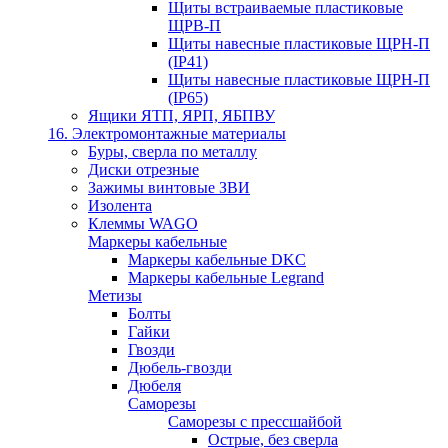
Щиты встраиваемые пластиковые
ЩРВ-П
Щиты навесные пластиковые ЩРН-П
(IP41)
Щиты навесные пластиковые ЩРН-П
(IP65)
Ящики ЯТП, ЯРП, ЯБПВУ
16. Электромонтажные материалы
Буры, сверла по металлу
Диски отрезные
Зажимы винтовые ЗВИ
Изолента
Клеммы WAGO
Маркеры кабельные
Маркеры кабельные DKC
Маркеры кабельные Legrand
Метизы
Болты
Гайки
Гвозди
Дюбель-гвозди
Дюбеля
Саморезы
Саморезы с прессшайбой
Острые, без сверла