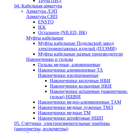
Труба ПНД
04. Кабельная арматура
Арматура ЛЭП
Арматура СИП
ENSTO
IEK
Остальное (NILED, ВК)
Муфты кабельные
Муфты кабельные Подольский завод
электромонтажных изделий (ПЗЭМИ)
Муфты кабельные разные производители
Наконечники и гильзы
Гильзы медные, алюминиевые
Наконечники алюминиевые ТА
Наконечники изолированные
Наконечники вилочные НВИ
Наконечники кольцевые НКИ
Наконечники штыревые (наконечник-
гильза) НШВИ
Наконечники медно-алюминиевые ТАМ
Наконечники медные луженые ТМЛ
Наконечники медные ТМ
Наконечники штифтовые НШП
05. Счётчики, электроизмерительные приборы
(амперметры, вольтметры)