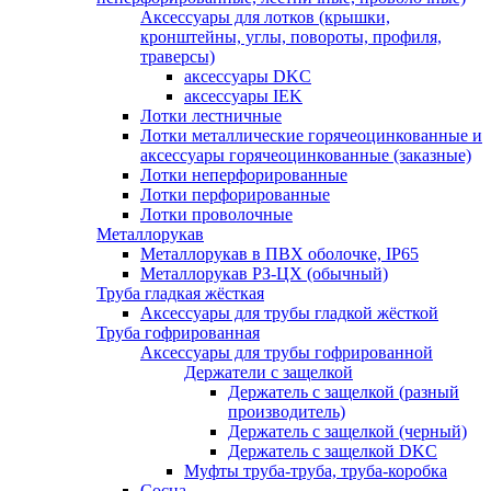
Аксессуары для лотков (крышки,
кронштейны, углы, повороты, профиля,
траверсы)
аксессуары DKC
аксессуары IEK
Лотки лестничные
Лотки металлические горячеоцинкованные и
аксессуары горячеоцинкованные (заказные)
Лотки неперфорированные
Лотки перфорированные
Лотки проволочные
Металлорукав
Металлорукав в ПВХ оболочке, IP65
Металлорукав РЗ-ЦХ (обычный)
Труба гладкая жёсткая
Аксессуары для трубы гладкой жёсткой
Труба гофрированная
Аксессуары для трубы гофрированной
Держатели с защелкой
Держатель с защелкой (разный
производитель)
Держатель с защелкой (черный)
Держатель с защелкой DKC
Муфты труба-труба, труба-коробка
Сосна