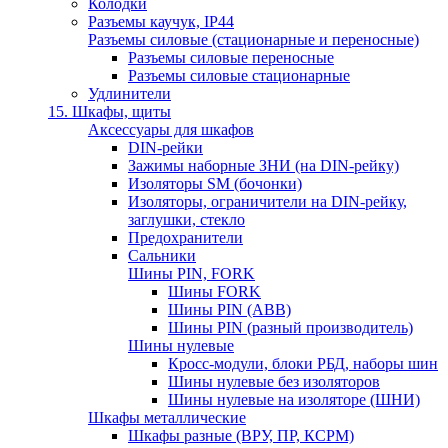
Колодки
Разъемы каучук, IP44
Разъемы силовые (стационарные и переносные)
Разъемы силовые переносные
Разъемы силовые стационарные
Удлинители
15. Шкафы, щиты
Аксессуары для шкафов
DIN-рейки
Зажимы наборные ЗНИ (на DIN-рейку)
Изоляторы SM (бочонки)
Изоляторы, ограничители на DIN-рейку,
заглушки, стекло
Предохранители
Сальники
Шины PIN, FORK
Шины FORK
Шины PIN (АВВ)
Шины PIN (разный производитель)
Шины нулевые
Кросс-модули, блоки РБД, наборы шин
Шины нулевые без изоляторов
Шины нулевые на изоляторе (ШНИ)
Шкафы металлические
Шкафы разные (ВРУ, ПР, КСРМ)