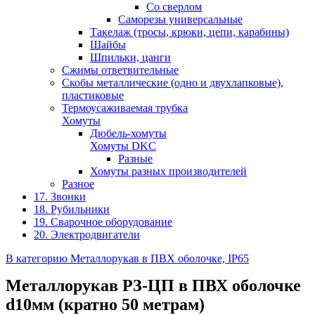
Со сверлом
Саморезы универсальные
Такелаж (тросы, крюки, цепи, карабины)
Шайбы
Шпильки, цанги
Сжимы ответвительные
Скобы металлические (одно и двухлапковые),
пластиковые
Термоусаживаемая трубка
Хомуты
Дюбель-хомуты
Хомуты DKC
Разные
Хомуты разных производителей
Разное
17. Звонки
18. Рубильники
19. Сварочное оборудование
20. Электродвигатели
В категорию Металлорукав в ПВХ оболочке, IP65
Металлорукав РЗ-ЦП в ПВХ оболочке
d10мм (кратно 50 метрам)