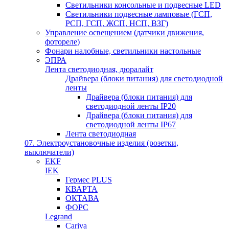
Светильники консольные и подвесные LED
Светильники подвесные ламповые (ГСП,
РСП, ГСП, ЖСП, НСП, ВЗГ)
Управление освещением (датчики движения,
фотореле)
Фонари налобные, светильники настольные
ЭПРА
Лента светодиодная, дюралайт
Драйвера (блоки питания) для светодиодной
ленты
Драйвера (блоки питания) для
светодиодной ленты IP20
Драйвера (блоки питания) для
светодиодной ленты IP67
Лента светодиодная
07. Электроустановочные изделия (розетки,
выключатели)
EKF
IEK
Гермес PLUS
КВАРТА
ОКТАВА
ФОРС
Legrand
Cariva