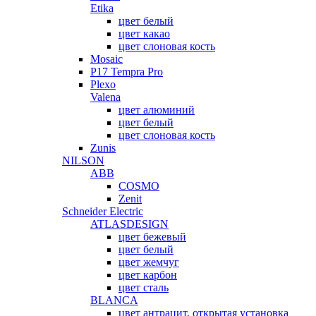
Etika
цвет белый
цвет какао
цвет слоновая кость
Mosaic
P17 Tempra Pro
Plexo
Valena
цвет алюминий
цвет белый
цвет слоновая кость
Zunis
NILSON
ABB
COSMO
Zenit
Schneider Electric
ATLASDESIGN
цвет бежевый
цвет белый
цвет жемчуг
цвет карбон
цвет сталь
BLANCA
цвет антрацит, открытая установка