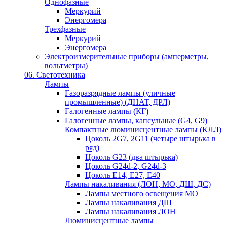
Однофазные
Меркурий
Энергомера
Трехфазные
Меркурий
Энергомера
Электроизмерительные приборы (амперметры,
вольтметры)
06. Светотехника
Лампы
Газоразрядные лампы (уличные
промышленные) (ДНАТ, ДРЛ)
Галогенные лампы (КГ)
Галогенные лампы, капсульные (G4, G9)
Компактные люминисцентные лампы (КЛЛ)
Цоколь 2G7, 2G11 (четыре штырька в
ряд)
Цоколь G23 (два штырька)
Цоколь G24d-2, G24d-3
Цоколь Е14, Е27, Е40
Лампы накаливания (ЛОН, МО, ДШ, ДС)
Лампы местного освещения МО
Лампы накаливания ДШ
Лампы накаливания ЛОН
Люминисцентные лампы