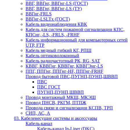
ВВГ, ВВГнг, ВВГнг-LS (ГОСТ)
ВВГ, ВВГнг, ВВГнг-LS (ТУ)
ВВГнг-FRLS
ВВГнг-LSLTx (ГОСТ)
Кабель видеонаблюдения КВК
Кабель для систем пожарной сигнализации КПС,
КПСнг, -LS, -FRLS, -FRHF
Кабель информационный для компьютерных сетей
UTP, FTP
Кабель медный гибкий КГ, РПШ
Кабель оптиковолоконный
Кабель радиочастотный РК, RG, SAT
КВВГ, КВВГнг, КВВГнг, КВВГЭнг-LS
ППГ, ППГнг, ППГнг-HF, ППГнг-FRHF
Провод бытовой ПВС,ПУГНП,ПУНП,ШВВП
ПВС
ПВС ГОСТ
ПУГНП,ПУНП,ШВВП
Провод монтажный МКШ, МКЭШ
Провод ПНСВ, РКГМ, ПТПЖ
Провода связи и сигнализации КСПВ, ТРП
СИП, АС, А
03. Кабеленесущие системы и аксессуары
Кабель-канал
Кабель-канал In-Liner (DKC)