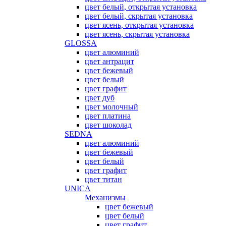
цвет белый, открытая установка
цвет белый, скрытая установка
цвет ясень, открытая установка
цвет ясень, скрытая установка
GLOSSA
цвет алюминий
цвет антрацит
цвет бежевый
цвет белый
цвет графит
цвет дуб
цвет молочный
цвет платина
цвет шоколад
SEDNA
цвет алюминий
цвет бежевый
цвет белый
цвет графит
цвет титан
UNICA
Механизмы
цвет бежевый
цвет белый
цвет графит