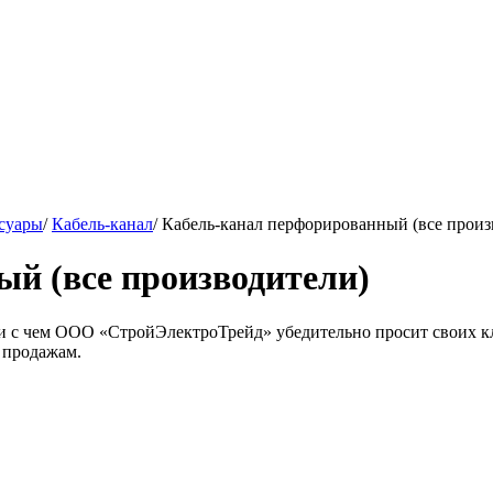
ссуары
/
Кабель-канал
/
Кабель-канал перфорированный (все произ
й (все производители)
язи с чем ООО «СтройЭлектроТрейд» убедительно просит своих к
 продажам.