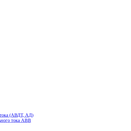
тока (АВДТ, АД)
ьного тока ABB