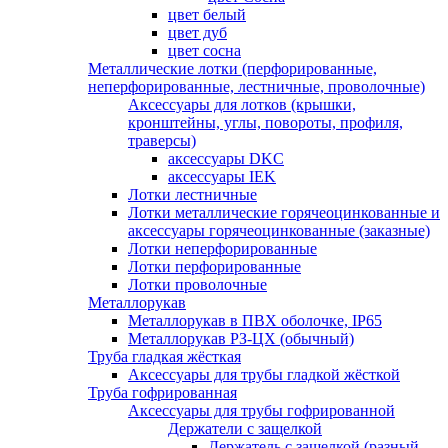
цвет белый
цвет дуб
цвет сосна
Металлические лотки (перфорированные,
неперфорированные, лестничные, проволочные)
Аксессуары для лотков (крышки,
кронштейны, углы, повороты, профиля,
траверсы)
аксессуары DKC
аксессуары IEK
Лотки лестничные
Лотки металлические горячеоцинкованные и
аксессуары горячеоцинкованные (заказные)
Лотки неперфорированные
Лотки перфорированные
Лотки проволочные
Металлорукав
Металлорукав в ПВХ оболочке, IP65
Металлорукав РЗ-ЦХ (обычный)
Труба гладкая жёсткая
Аксессуары для трубы гладкой жёсткой
Труба гофрированная
Аксессуары для трубы гофрированной
Держатели с защелкой
Держатель с защелкой (разный