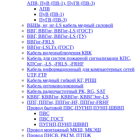
АПВ, ПуВ (ПВ-1), ПуГВ (ПВ-3)
АПВ
ПуВ (ПВ-1)
ПуГВ (ПВ-3)
ВБШв, нг, нг-LS кабель медный силовой
ВВГ, ВВГнг, ВВГнг-LS (ГОСТ)
ВВГ, ВВГнг, ВВГнг-LS (ТУ)
ВВГнг-FRLS
ВВГнг-LSLTx (ГОСТ)
Кабель видеонаблюдения КВК
Кабель для систем пожарной сигнализации КПС,
КПСнг, -LS, -FRLS, -FRHF
Кабель информационный для компьютерных сетей
UTP, FTP
Кабель медный гибкий КГ, РПШ
Кабель оптиковолоконный
Кабель радиочастотный РК, RG, SAT
КВВГ, КВВГнг, КВВГнг, КВВГЭнг-LS
ППГ, ППГнг, ППГнг-HF, ППГнг-FRHF
Провод бытовой ПВС,ПУГНП,ПУНП,ШВВП
ПВС
ПВС ГОСТ
ПУГНП,ПУНП,ШВВП
Провод монтажный МКШ, МКЭШ
Провод ПНСВ, РКГМ, ПТПЖ