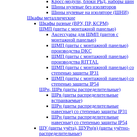
Кросс-модули, блоки РБД, наборы шин
Шины нулевые без изоляторов
Шины нулевые на изоляторе (ШНИ)
Шкафы металлические
Шкафы разные (ВРУ, ПР, КСРМ)
ЩМП (щиты с монтажной панелью)
Аксессуары для ЩМП (щитов с
монтажной панелью)
ЩМП (щиты с монтажной панелью)
производства DKC
ЩМП (щиты с монтажной панелью)
производства RITTAL
ЩМП (щиты с монтажной панелью) со
степенью защиты IP31
ЩМП (щиты с монтажной панелью) со
степенью защиты IP54
ЩРн, ЩРв (щиты распределительные)
ЩРв (щиты распределительные
встраиваемые)
ЩРн (щиты распределительные
навесные) со степенью защиты IP31
ЩРн (щиты распределительные
навесные) со степенью защиты IP54
ЩУ (щиты учёта), ЩУРн(в) (щиты учётно-
распределительные)