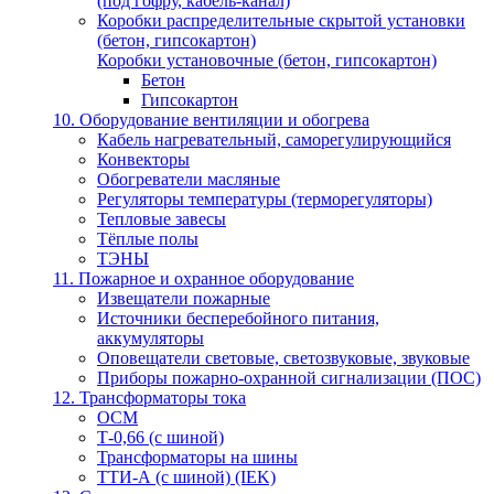
(под гофру, кабель-канал)
Коробки распределительные скрытой установки
(бетон, гипсокартон)
Коробки установочные (бетон, гипсокартон)
Бетон
Гипсокартон
10. Оборудование вентиляции и обогрева
Кабель нагревательный, саморегулирующийся
Конвекторы
Обогреватели масляные
Регуляторы температуры (терморегуляторы)
Тепловые завесы
Тёплые полы
ТЭНЫ
11. Пожарное и охранное оборудование
Извещатели пожарные
Источники бесперебойного питания,
аккумуляторы
Оповещатели световые, светозвуковые, звуковые
Приборы пожарно-охранной сигнализации (ПОС)
12. Трансформаторы тока
ОСМ
Т-0,66 (с шиной)
Трансформаторы на шины
ТТИ-А (с шиной) (IEK)