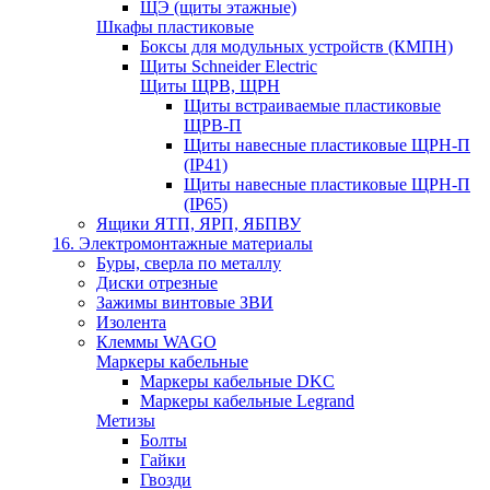
ЩЭ (щиты этажные)
Шкафы пластиковые
Боксы для модульных устройств (КМПН)
Щиты Schneider Electric
Щиты ЩРВ, ЩРН
Щиты встраиваемые пластиковые
ЩРВ-П
Щиты навесные пластиковые ЩРН-П
(IP41)
Щиты навесные пластиковые ЩРН-П
(IP65)
Ящики ЯТП, ЯРП, ЯБПВУ
16. Электромонтажные материалы
Буры, сверла по металлу
Диски отрезные
Зажимы винтовые ЗВИ
Изолента
Клеммы WAGO
Маркеры кабельные
Маркеры кабельные DKC
Маркеры кабельные Legrand
Метизы
Болты
Гайки
Гвозди