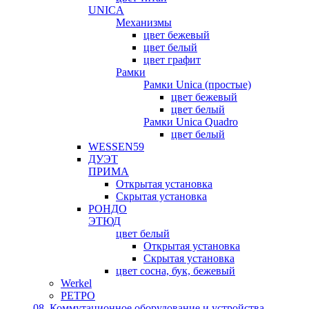
UNICA
Механизмы
цвет бежевый
цвет белый
цвет графит
Рамки
Рамки Unica (простые)
цвет бежевый
цвет белый
Рамки Unica Quadro
цвет белый
WESSEN59
ДУЭТ
ПРИМА
Открытая установка
Скрытая установка
РОНДО
ЭТЮД
цвет белый
Открытая установка
Скрытая установка
цвет сосна, бук, бежевый
Werkel
РЕТРО
08. Коммутационное оборудование и устройства