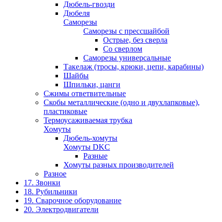
Дюбель-гвозди
Дюбеля
Саморезы
Саморезы с прессшайбой
Острые, без сверла
Со сверлом
Саморезы универсальные
Такелаж (тросы, крюки, цепи, карабины)
Шайбы
Шпильки, цанги
Сжимы ответвительные
Скобы металлические (одно и двухлапковые),
пластиковые
Термоусаживаемая трубка
Хомуты
Дюбель-хомуты
Хомуты DKC
Разные
Хомуты разных производителей
Разное
17. Звонки
18. Рубильники
19. Сварочное оборудование
20. Электродвигатели