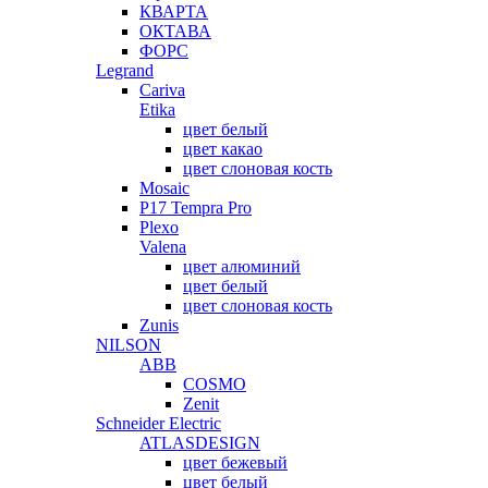
КВАРТА
ОКТАВА
ФОРС
Legrand
Cariva
Etika
цвет белый
цвет какао
цвет слоновая кость
Mosaic
P17 Tempra Pro
Plexo
Valena
цвет алюминий
цвет белый
цвет слоновая кость
Zunis
NILSON
ABB
COSMO
Zenit
Schneider Electric
ATLASDESIGN
цвет бежевый
цвет белый