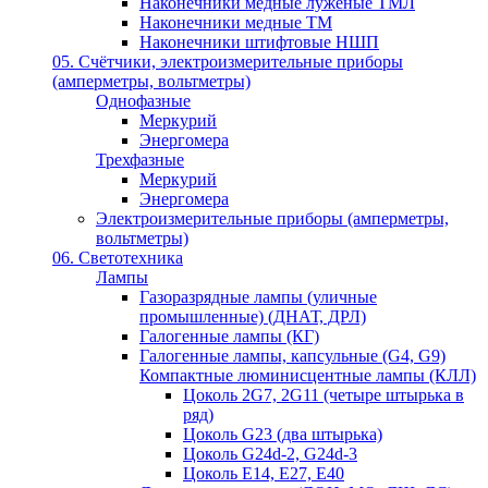
Наконечники медные луженые ТМЛ
Наконечники медные ТМ
Наконечники штифтовые НШП
05. Счётчики, электроизмерительные приборы
(амперметры, вольтметры)
Однофазные
Меркурий
Энергомера
Трехфазные
Меркурий
Энергомера
Электроизмерительные приборы (амперметры,
вольтметры)
06. Светотехника
Лампы
Газоразрядные лампы (уличные
промышленные) (ДНАТ, ДРЛ)
Галогенные лампы (КГ)
Галогенные лампы, капсульные (G4, G9)
Компактные люминисцентные лампы (КЛЛ)
Цоколь 2G7, 2G11 (четыре штырька в
ряд)
Цоколь G23 (два штырька)
Цоколь G24d-2, G24d-3
Цоколь Е14, Е27, Е40