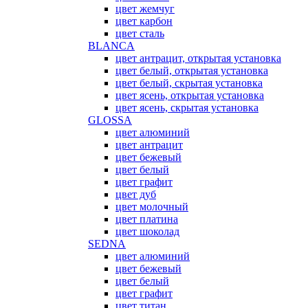
цвет жемчуг
цвет карбон
цвет сталь
BLANCA
цвет антрацит, открытая установка
цвет белый, открытая установка
цвет белый, скрытая установка
цвет ясень, открытая установка
цвет ясень, скрытая установка
GLOSSA
цвет алюминий
цвет антрацит
цвет бежевый
цвет белый
цвет графит
цвет дуб
цвет молочный
цвет платина
цвет шоколад
SEDNA
цвет алюминий
цвет бежевый
цвет белый
цвет графит
цвет титан