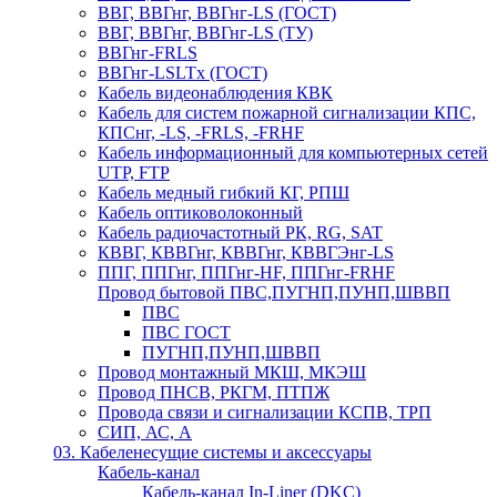
ВВГ, ВВГнг, ВВГнг-LS (ГОСТ)
ВВГ, ВВГнг, ВВГнг-LS (ТУ)
ВВГнг-FRLS
ВВГнг-LSLTx (ГОСТ)
Кабель видеонаблюдения КВК
Кабель для систем пожарной сигнализации КПС,
КПСнг, -LS, -FRLS, -FRHF
Кабель информационный для компьютерных сетей
UTP, FTP
Кабель медный гибкий КГ, РПШ
Кабель оптиковолоконный
Кабель радиочастотный РК, RG, SAT
КВВГ, КВВГнг, КВВГнг, КВВГЭнг-LS
ППГ, ППГнг, ППГнг-HF, ППГнг-FRHF
Провод бытовой ПВС,ПУГНП,ПУНП,ШВВП
ПВС
ПВС ГОСТ
ПУГНП,ПУНП,ШВВП
Провод монтажный МКШ, МКЭШ
Провод ПНСВ, РКГМ, ПТПЖ
Провода связи и сигнализации КСПВ, ТРП
СИП, АС, А
03. Кабеленесущие системы и аксессуары
Кабель-канал
Кабель-канал In-Liner (DKC)