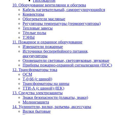
Гипсокартон
10. Оборудование вентиляции и обогрева
Кабель нагревательный, саморегулирующийся
Конвекторы
Обогреватели масляные
Регуляторы температуры (терморегуляторы)
Тепловые завесы
Тёплые полы
ТЭНЫ
11. Пожарное и охранное оборудование
Извещатели пожарные
Источники бесперебойного питания,
аккумуляторы
Оповещатели световые, светозвуковые, звуковые
Приборы пожарно-охранной сигнализации (ПОС)
12. Трансформаторы тока
ОСМ
Т-0,66 (с шиной)
Трансформаторы на шины
ТТИ-А (с шиной) (IEK)
13. Средства электрозащиты
Знаки безопасности (плакаты, знаки)
Молниезащита
14. Удлинители, вилки, разъемы, аксессуары
Вилки бытовые