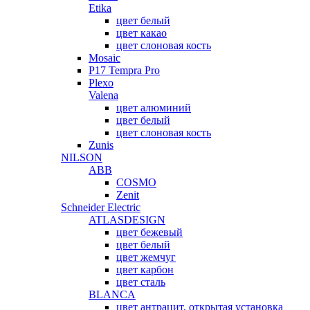
Etika
цвет белый
цвет какао
цвет слоновая кость
Mosaic
P17 Tempra Pro
Plexo
Valena
цвет алюминий
цвет белый
цвет слоновая кость
Zunis
NILSON
ABB
COSMO
Zenit
Schneider Electric
ATLASDESIGN
цвет бежевый
цвет белый
цвет жемчуг
цвет карбон
цвет сталь
BLANCA
цвет антрацит, открытая установка