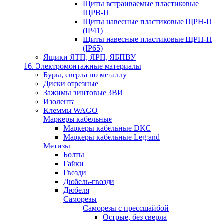
Щиты встраиваемые пластиковые
ЩРВ-П
Щиты навесные пластиковые ЩРН-П
(IP41)
Щиты навесные пластиковые ЩРН-П
(IP65)
Ящики ЯТП, ЯРП, ЯБПВУ
16. Электромонтажные материалы
Буры, сверла по металлу
Диски отрезные
Зажимы винтовые ЗВИ
Изолента
Клеммы WAGO
Маркеры кабельные
Маркеры кабельные DKC
Маркеры кабельные Legrand
Метизы
Болты
Гайки
Гвозди
Дюбель-гвозди
Дюбеля
Саморезы
Саморезы с прессшайбой
Острые, без сверла