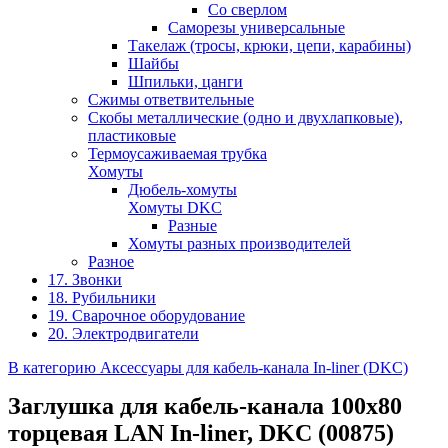
Со сверлом
Саморезы универсальные
Такелаж (тросы, крюки, цепи, карабины)
Шайбы
Шпильки, цанги
Сжимы ответвительные
Скобы металлические (одно и двухлапковые),
пластиковые
Термоусаживаемая трубка
Хомуты
Дюбель-хомуты
Хомуты DKC
Разные
Хомуты разных производителей
Разное
17. Звонки
18. Рубильники
19. Сварочное оборудование
20. Электродвигатели
В категорию Аксессуары для кабель-канала In-liner (DKC)
Заглушка для кабель-канала 100x80
торцевая LАN In-liner, DKC (00875)