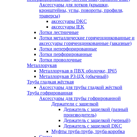
Аксессуары для лотков (крышки,
кронштейны, углы, повороты, профиля,
траверсы)
аксессуары DKC
аксессуары IEK
Лотки лестничные
Лотки металлические горячеоцинкованные и
аксессуары горячеоцинкованные (заказные)
Лотки неперфорированные
Лотки перфорированные
Лотки проволочные
Металлорукав
Металлорукав в ПВХ оболочке, IP65
Металлорукав РЗ-ЦХ (обычный)
Труба гладкая жёсткая
Аксессуары для трубы гладкой жёсткой
Труба гофрированная
Аксессуары для трубы гофрированной
Держатели с защелкой
Держатель с защелкой (разный
производитель)
Держатель с защелкой (черный)
Держатель с защелкой DKC
Муфты труба-труба, труба-коробка
Сосна