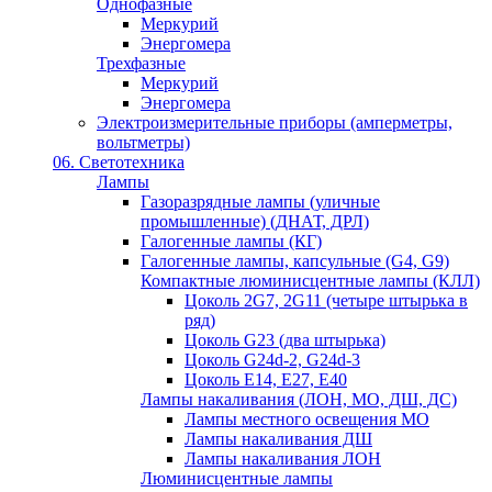
Однофазные
Меркурий
Энергомера
Трехфазные
Меркурий
Энергомера
Электроизмерительные приборы (амперметры,
вольтметры)
06. Светотехника
Лампы
Газоразрядные лампы (уличные
промышленные) (ДНАТ, ДРЛ)
Галогенные лампы (КГ)
Галогенные лампы, капсульные (G4, G9)
Компактные люминисцентные лампы (КЛЛ)
Цоколь 2G7, 2G11 (четыре штырька в
ряд)
Цоколь G23 (два штырька)
Цоколь G24d-2, G24d-3
Цоколь Е14, Е27, Е40
Лампы накаливания (ЛОН, МО, ДШ, ДС)
Лампы местного освещения МО
Лампы накаливания ДШ
Лампы накаливания ЛОН
Люминисцентные лампы