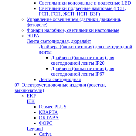
Светильники консольные и подвесные LED
Светильники подвесные ламповые (ГСП,
РСП, ГСП, ЖСП, НСП, ВЗГ)
Управление освещением (датчики движения,
фотореле)
Фонари налобные, светильники настольные
ЭПРА
Лента светодиодная, дюралайт
Драйвера (блоки питания) для светодиодной
ленты
Драйвера (блоки питания) для
светодиодной ленты IP20
Драйвера (блоки питания) для
светодиодной ленты IP67
Лента светодиодная
07. Электроустановочные изделия (розетки,
выключатели)
EKF
IEK
Гермес PLUS
КВАРТА
ОКТАВА
ФОРС
Legrand
Cariva