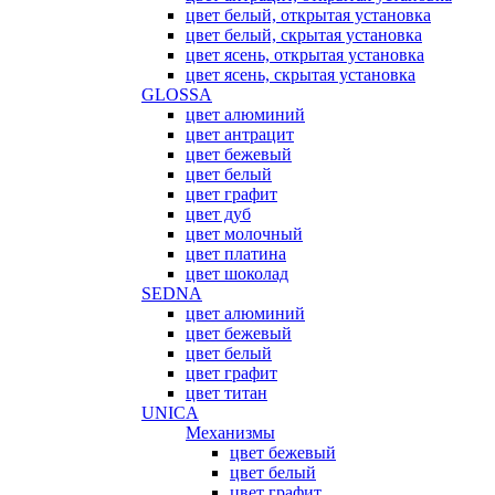
цвет белый, открытая установка
цвет белый, скрытая установка
цвет ясень, открытая установка
цвет ясень, скрытая установка
GLOSSA
цвет алюминий
цвет антрацит
цвет бежевый
цвет белый
цвет графит
цвет дуб
цвет молочный
цвет платина
цвет шоколад
SEDNA
цвет алюминий
цвет бежевый
цвет белый
цвет графит
цвет титан
UNICA
Механизмы
цвет бежевый
цвет белый
цвет графит