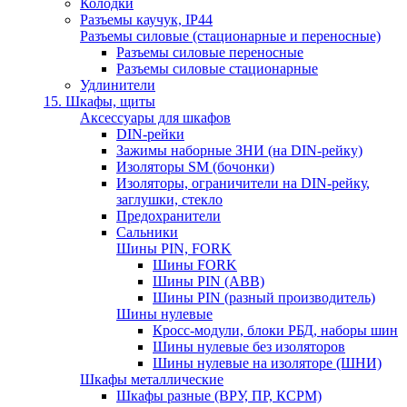
Колодки
Разъемы каучук, IP44
Разъемы силовые (стационарные и переносные)
Разъемы силовые переносные
Разъемы силовые стационарные
Удлинители
15. Шкафы, щиты
Аксессуары для шкафов
DIN-рейки
Зажимы наборные ЗНИ (на DIN-рейку)
Изоляторы SM (бочонки)
Изоляторы, ограничители на DIN-рейку,
заглушки, стекло
Предохранители
Сальники
Шины PIN, FORK
Шины FORK
Шины PIN (АВВ)
Шины PIN (разный производитель)
Шины нулевые
Кросс-модули, блоки РБД, наборы шин
Шины нулевые без изоляторов
Шины нулевые на изоляторе (ШНИ)
Шкафы металлические
Шкафы разные (ВРУ, ПР, КСРМ)