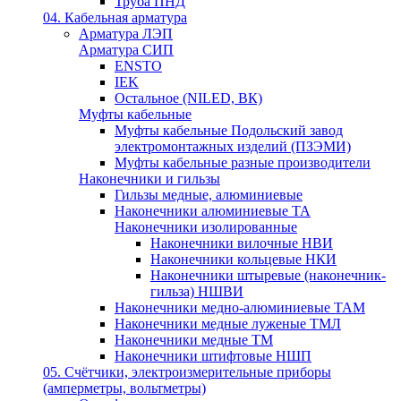
Труба ПНД
04. Кабельная арматура
Арматура ЛЭП
Арматура СИП
ENSTO
IEK
Остальное (NILED, ВК)
Муфты кабельные
Муфты кабельные Подольский завод
электромонтажных изделий (ПЗЭМИ)
Муфты кабельные разные производители
Наконечники и гильзы
Гильзы медные, алюминиевые
Наконечники алюминиевые ТА
Наконечники изолированные
Наконечники вилочные НВИ
Наконечники кольцевые НКИ
Наконечники штыревые (наконечник-
гильза) НШВИ
Наконечники медно-алюминиевые ТАМ
Наконечники медные луженые ТМЛ
Наконечники медные ТМ
Наконечники штифтовые НШП
05. Счётчики, электроизмерительные приборы
(амперметры, вольтметры)