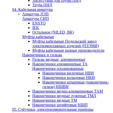
Аксессуары для трубы ПНД
Труба ПНД
04. Кабельная арматура
Арматура ЛЭП
Арматура СИП
ENSTO
IEK
Остальное (NILED, ВК)
Муфты кабельные
Муфты кабельные Подольский завод
электромонтажных изделий (ПЗЭМИ)
Муфты кабельные разные производители
Наконечники и гильзы
Гильзы медные, алюминиевые
Наконечники алюминиевые ТА
Наконечники изолированные
Наконечники вилочные НВИ
Наконечники кольцевые НКИ
Наконечники штыревые (наконечник-
гильза) НШВИ
Наконечники медно-алюминиевые ТАМ
Наконечники медные луженые ТМЛ
Наконечники медные ТМ
Наконечники штифтовые НШП
05. Счётчики, электроизмерительные приборы