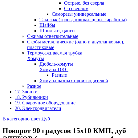
Острые, без сверла
Со сверлом
Саморезы универсальные
Такелаж (тросы, крюки, цепи, карабины)
Шайбы
Шпильки, цанги
Сжимы ответвительные
Скобы металлические (одно и двухлапковые),
пластиковые
Термоусаживаемая трубка
Хомуты
Дюбель-хомуты
Хомуты DKC
Разные
Хомуты разных производителей
Разное
17. Звонки
18. Рубильники
19. Сварочное оборудование
20. Электродвигатели
В категорию цвет Дуб
Поворот 90 градусов 15х10 КМП, дуб