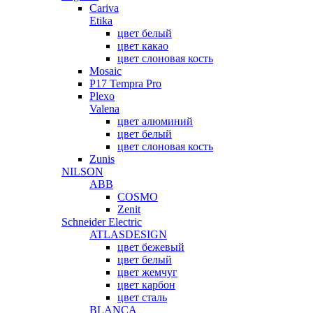
Cariva
Etika
цвет белый
цвет какао
цвет слоновая кость
Mosaic
P17 Tempra Pro
Plexo
Valena
цвет алюминий
цвет белый
цвет слоновая кость
Zunis
NILSON
ABB
COSMO
Zenit
Schneider Electric
ATLASDESIGN
цвет бежевый
цвет белый
цвет жемчуг
цвет карбон
цвет сталь
BLANCA