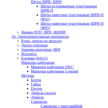
Щиты ЩРВ, ЩРН
Щиты встраиваемые пластиковые
ЩРВ-П
Щиты навесные пластиковые ЩРН-П
(IP41)
Щиты навесные пластиковые ЩРН-П
(IP65)
Ящики ЯТП, ЯРП, ЯБПВУ
16. Электромонтажные материалы
Буры, сверла по металлу
Диски отрезные
Зажимы винтовые ЗВИ
Изолента
Клеммы WAGO
Маркеры кабельные
Маркеры кабельные DKC
Маркеры кабельные Legrand
Метизы
Болты
Гайки
Гвозди
Дюбель-гвозди
Дюбеля
Саморезы
Саморезы с прессшайбой