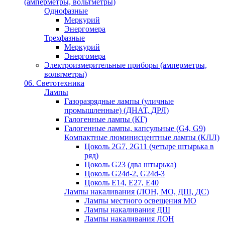
(амперметры, вольтметры)
Однофазные
Меркурий
Энергомера
Трехфазные
Меркурий
Энергомера
Электроизмерительные приборы (амперметры,
вольтметры)
06. Светотехника
Лампы
Газоразрядные лампы (уличные
промышленные) (ДНАТ, ДРЛ)
Галогенные лампы (КГ)
Галогенные лампы, капсульные (G4, G9)
Компактные люминисцентные лампы (КЛЛ)
Цоколь 2G7, 2G11 (четыре штырька в
ряд)
Цоколь G23 (два штырька)
Цоколь G24d-2, G24d-3
Цоколь Е14, Е27, Е40
Лампы накаливания (ЛОН, МО, ДШ, ДС)
Лампы местного освещения МО
Лампы накаливания ДШ
Лампы накаливания ЛОН