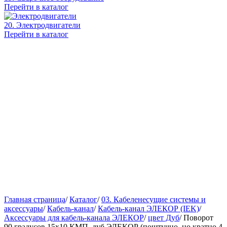
Перейти в каталог
20. Электродвигатели
Перейти в каталог
Главная страница
/
Каталог
/
03. Кабеленесущие системы и
аксессуары
/
Кабель-канал
/
Кабель-канал ЭЛЕКОР (IEK)
/
Аксессуары для кабель-канала ЭЛЕКОР
/
цвет Дуб
/
Поворот
90 градусов 15х10 КМП, дуб ЭЛЕКОР (поштучно, но кратно 4