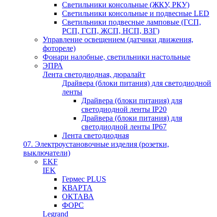
Светильники консольные (ЖКУ, РКУ)
Светильники консольные и подвесные LED
Светильники подвесные ламповые (ГСП,
РСП, ГСП, ЖСП, НСП, ВЗГ)
Управление освещением (датчики движения,
фотореле)
Фонари налобные, светильники настольные
ЭПРА
Лента светодиодная, дюралайт
Драйвера (блоки питания) для светодиодной
ленты
Драйвера (блоки питания) для
светодиодной ленты IP20
Драйвера (блоки питания) для
светодиодной ленты IP67
Лента светодиодная
07. Электроустановочные изделия (розетки,
выключатели)
EKF
IEK
Гермес PLUS
КВАРТА
ОКТАВА
ФОРС
Legrand