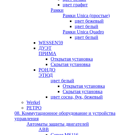
цвет графит
Рамки
Рамки Unica (простые)
цвет бежевый
цвет белый
Рамки Unica Quadro
цвет белый
WESSEN59
ДУЭТ
ПРИМА
Открытая установка
Скрытая установка
РОНДО
ЭТЮД
цвет белый
Открытая установка
Скрытая установка
цвет сосна, бук, бежевый
Werkel
РЕТРО
08. Коммутационное оборудование и устройства
управления
Автоматы защиты двигателей
ABB
Серия MS116