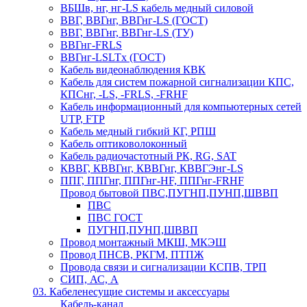
ВБШв, нг, нг-LS кабель медный силовой
ВВГ, ВВГнг, ВВГнг-LS (ГОСТ)
ВВГ, ВВГнг, ВВГнг-LS (ТУ)
ВВГнг-FRLS
ВВГнг-LSLTx (ГОСТ)
Кабель видеонаблюдения КВК
Кабель для систем пожарной сигнализации КПС,
КПСнг, -LS, -FRLS, -FRHF
Кабель информационный для компьютерных сетей
UTP, FTP
Кабель медный гибкий КГ, РПШ
Кабель оптиковолоконный
Кабель радиочастотный РК, RG, SAT
КВВГ, КВВГнг, КВВГнг, КВВГЭнг-LS
ППГ, ППГнг, ППГнг-HF, ППГнг-FRHF
Провод бытовой ПВС,ПУГНП,ПУНП,ШВВП
ПВС
ПВС ГОСТ
ПУГНП,ПУНП,ШВВП
Провод монтажный МКШ, МКЭШ
Провод ПНСВ, РКГМ, ПТПЖ
Провода связи и сигнализации КСПВ, ТРП
СИП, АС, А
03. Кабеленесущие системы и аксессуары
Кабель-канал