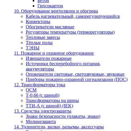
Бетон
Гипсокартон
10. Оборудование вентиляции и обогрева
Кабель нагревательный, саморегулирующийся
Конвекторы
Обогреватели масляные
Регуляторы температуры (терморегуляторы)
Тепловые завесы
Тёплые полы
ТЭНЫ
11. Пожарное и охранное оборудование
Извещатели пожарные
Источники бесперебойного питания,
аккумуляторы
Оповещатели световые, светозвуковые, звуковые
Приборы пожарно-охранной сигнализации (ПОС)
12. Трансформаторы тока
ОСМ
Т-0,66 (с шиной)
Трансформаторы на шины
ТТИ-А (с шиной) (IEK)
13. Средства электрозащиты
Знаки безопасности (плакаты, знаки)
Молниезащита
14. Удлинители, вилки, разъемы, аксессуары