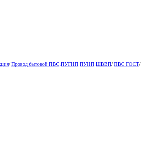
кция
/
Провод бытовой ПВС,ПУГНП,ПУНП,ШВВП
/
ПВС ГОСТ
/