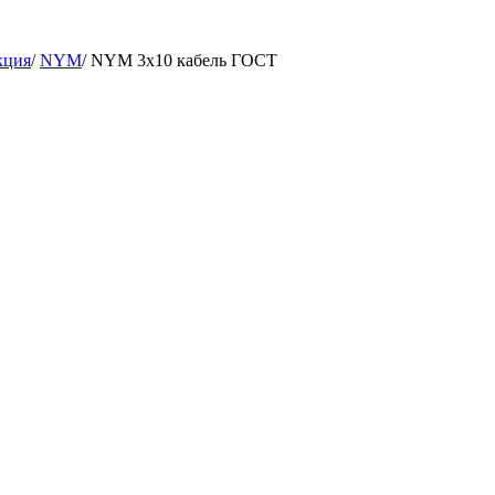
кция
/
NYM
/
NYM 3х10 кабель ГОСТ