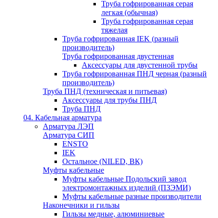
Труба гофрированная серая
легкая (обычная)
Труба гофрированная серая
тяжелая
Труба гофрированная IEK (разный
производитель)
Труба гофрированная двустенная
Аксессуары для двустенной трубы
Труба гофрированная ПНД черная (разный
производитель)
Труба ПНД (техническая и питьевая)
Аксессуары для трубы ПНД
Труба ПНД
04. Кабельная арматура
Арматура ЛЭП
Арматура СИП
ENSTO
IEK
Остальное (NILED, ВК)
Муфты кабельные
Муфты кабельные Подольский завод
электромонтажных изделий (ПЗЭМИ)
Муфты кабельные разные производители
Наконечники и гильзы
Гильзы медные, алюминиевые