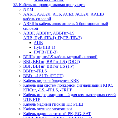
02. Кабельно-проводниковая продукция
NYM
ААБЛ, ААБ2Л, АСБ, АСБл, АСБ2Л, ААШВ
кабель силовой
АВБШв кабель алюминиевый бронированный
силовой
АВВГ, АВВГнг, АВВГнг-LS
АПВ, ПуВ (ПВ-1), ПуГВ (ПВ-3)
АПВ
ПуВ (ПВ-1)
ПуГВ (ПВ-3)
ВБШв, нг, нг-LS кабель медный силовой
ВВГ, ВВГнг, ВВГнг-LS (ГОСТ)
ВВГ, ВВГнг, ВВГнг-LS (ТУ)
ВВГнг-FRLS
ВВГнг-LSLTx (ГОСТ)
Кабель видеонаблюдения КВК
Кабель для систем пожарной сигнализации КПС,
КПСнг, -LS, -FRLS, -FRHF
Кабель информационный для компьютерных сетей
UTP, FTP
Кабель медный гибкий КГ, РПШ
Кабель оптиковолоконный
Кабель радиочастотный РК, RG, SAT