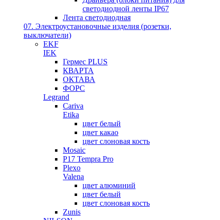
светодиодной ленты IP67
Лента светодиодная
07. Электроустановочные изделия (розетки,
выключатели)
EKF
IEK
Гермес PLUS
КВАРТА
ОКТАВА
ФОРС
Legrand
Cariva
Etika
цвет белый
цвет какао
цвет слоновая кость
Mosaic
P17 Tempra Pro
Plexo
Valena
цвет алюминий
цвет белый
цвет слоновая кость
Zunis