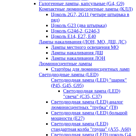
Галогенные лампы, капсульные (G4, G9)
Компактные люминисцентные лампы (КЛЛ)
Цоколь 2G7, 2G11 (четыре штырька в
ряд)
Цоколь G23 (два штырька)
Цоколь G24d-2, G24d-3
Цоколь Е14, Е27, Е40
Лампы накаливания (ЛОН, МО, ДШ, ДС)
Лампы местного освещения МО
Лампы накаливания ДШ
Лампы накаливания ЛОН
Люминисцентные лампы
Стартёры для люминисцентных ламп
Светодиодные лампы (LED)
Светодиодная лампа (LED) "шарик"
(P45, G45, G95)
Светодиодная лампа (LED)
"свеча" (С35, С37)
Светодиодная лампа (LED) аналог
люминисцентных "трубка" (T8)
Светодиодная лампа (LED) большой
мощности (Е27)
Светодиодная лампа (LED)
стандартная колба "груша" (А55, А60)
Светодиодная лампа (LED) цоколь G4,