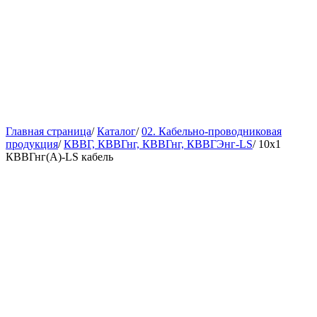
Главная страница
/
Каталог
/
02. Кабельно-проводниковая
продукция
/
КВВГ, КВВГнг, КВВГнг, КВВГЭнг-LS
/
10х1
КВВГнг(А)-LS кабель