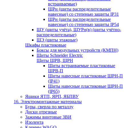
встраиваемые)
ЩРн (щиты распределительные
навесные) со степенью защиты IP31
ЩРн (щиты распределительные
навесные) со степенью защиты IP54
ЩУ (щиты учёта), ЩУРн(в) (щиты учётно-
распределительные)
ЩЭ (щиты этажные)
Шкафы пластиковые
Боксы для модульных устройств (КМПН)
Щиты Schneider Electric
Щиты ЩРВ, ЩРН
Щиты встраиваемые пластиковые
ЩРВ-П
Щиты навесные пластиковые ЩРН-П
(IP41)
Щиты навесные пластиковые ЩРН-П
(IP65)
Ящики ЯТП, ЯРП, ЯБПВУ
16. Электромонтажные материалы
Буры, сверла по металлу
Диски отрезные
Зажимы винтовые ЗВИ
Изолента
Клеммы WAGO