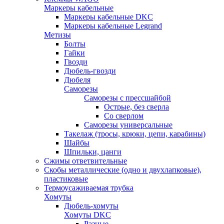
Маркеры кабельные
Маркеры кабельные DKC
Маркеры кабельные Legrand
Метизы
Болты
Гайки
Гвозди
Дюбель-гвозди
Дюбеля
Саморезы
Саморезы с прессшайбой
Острые, без сверла
Со сверлом
Саморезы универсальные
Такелаж (тросы, крюки, цепи, карабины)
Шайбы
Шпильки, цанги
Сжимы ответвительные
Скобы металлические (одно и двухлапковые),
пластиковые
Термоусаживаемая трубка
Хомуты
Дюбель-хомуты
Хомуты DKC
Разные