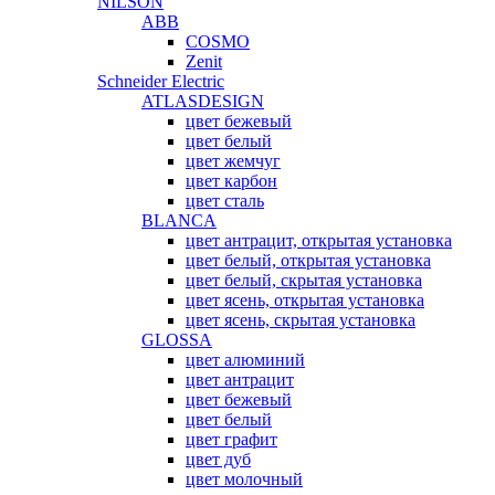
NILSON
ABB
COSMO
Zenit
Schneider Electric
ATLASDESIGN
цвет бежевый
цвет белый
цвет жемчуг
цвет карбон
цвет сталь
BLANCA
цвет антрацит, открытая установка
цвет белый, открытая установка
цвет белый, скрытая установка
цвет ясень, открытая установка
цвет ясень, скрытая установка
GLOSSA
цвет алюминий
цвет антрацит
цвет бежевый
цвет белый
цвет графит
цвет дуб
цвет молочный