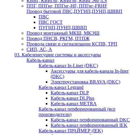
КВВГ, КВВГнг, КВВГнг, КВВГЭнг-LS
ППГ, ППГнг, ППГнг-HF, ППГнг-FRHF
Провод бытовой ПВС,ПУГНП,ПУНП,ШВВП
ПВС
ПВС ГОСТ
ПУГНП,ПУНП,ШВВП
Провод монтажный МКШ, МКЭШ
Провод ПНСВ, РКГМ, ПТПЖ
Провода связи и сигнализации КСПВ, ТРП
СИП, АС, А
03. Кабеленесущие системы и аксессуары
Кабель-канал
Кабель-канал In-Liner (DKC)
Аксессуары для кабель-канала In-liner
(DKC)
Электроустановка BRAVA (DKC)
Кабель-канал Legrand
Кабель-канал DLP
Кабель-канал DLPlus
Кабель-канал METRA
Кабель-канал перфорированный (все
производители)
Кабель-канал перфорированный DKC
Кабель-канал перфорированный IEK
Кабель-канал ПРАЙМЕР (IEK)