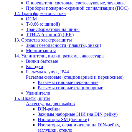
Оповещатели световые, светозвуковые, звуковые
Приборы пожарно-охранной сигнализации (ПОС)
12. Трансформаторы тока
ОСМ
Т-0,66 (с шиной)
Трансформаторы на шины
ТТИ-А (с шиной) (IEK)
13. Средства электрозащиты
Знаки безопасности (плакаты, знаки)
Молниезащита
14. Удлинители, вилки, разъемы, аксессуары
Вилки бытовые
Колодки
Разъемы каучук, IP44
Разъемы силовые (стационарные и переносные)
Разъемы силовые переносные
Разъемы силовые стационарные
Удлинители
15. Шкафы, щиты
Аксессуары для шкафов
DIN-рейки
Зажимы наборные ЗНИ (на DIN-рейку)
Изоляторы SM (бочонки)
Изоляторы, ограничители на DIN-рейку,
заглушки, стекло