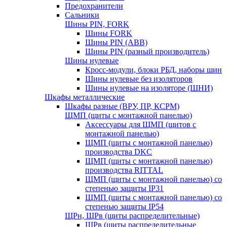
Предохранители
Сальники
Шины PIN, FORK
Шины FORK
Шины PIN (АВВ)
Шины PIN (разный производитель)
Шины нулевые
Кросс-модули, блоки РБД, наборы шин
Шины нулевые без изоляторов
Шины нулевые на изоляторе (ШНИ)
Шкафы металлические
Шкафы разные (ВРУ, ПР, КСРМ)
ЩМП (щиты с монтажной панелью)
Аксессуары для ЩМП (щитов с
монтажной панелью)
ЩМП (щиты с монтажной панелью)
производства DKC
ЩМП (щиты с монтажной панелью)
производства RITTAL
ЩМП (щиты с монтажной панелью) со
степенью защиты IP31
ЩМП (щиты с монтажной панелью) со
степенью защиты IP54
ЩРн, ЩРв (щиты распределительные)
ЩРв (щиты распределительные