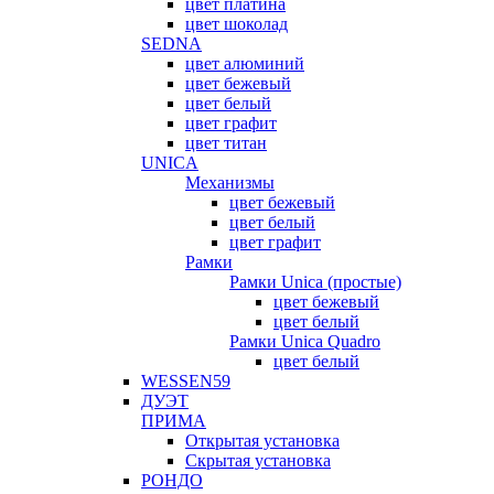
цвет платина
цвет шоколад
SEDNA
цвет алюминий
цвет бежевый
цвет белый
цвет графит
цвет титан
UNICA
Механизмы
цвет бежевый
цвет белый
цвет графит
Рамки
Рамки Unica (простые)
цвет бежевый
цвет белый
Рамки Unica Quadro
цвет белый
WESSEN59
ДУЭТ
ПРИМА
Открытая установка
Скрытая установка
РОНДО