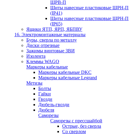
ЩРВ-П
Щиты навесные пластиковые ЩРН-П
(IP41)
Щиты навесные пластиковые ЩРН-П
(IP65)
Ящики ЯТП, ЯРП, ЯБПВУ
16. Электромонтажные материалы
Буры, сверла по металлу
Диски отрезные
Зажимы винтовые ЗВИ
Изолента
Клеммы WAGO
Маркеры кабельные
Маркеры кабельные DKC
Маркеры кабельные Legrand
Метизы
Болты
Гайки
Гвозди
Дюбель-гвозди
Дюбеля
Саморезы
Саморезы с прессшайбой
Острые, без сверла
Со сверлом