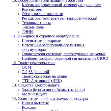
10. Оборудование вентиляции и обогрева
Кабель нагревательный, саморегулирующийся
Конвекторы
Обогреватели масляные
Регуляторы температуры (терморегуляторы)
Тепловые завесы
Тёплые полы
ТЭНЫ
11. Пожарное и охранное оборудование
Извещатели пожарные
Источники бесперебойного питания,
аккумуляторы
Оповещатели световые, светозвуковые, звуковые
Приборы пожарно-охранной сигнализации (ПОС)
12. Трансформаторы тока
ОСМ
Т-0,66 (с шиной)
Трансформаторы на шины
ТТИ-А (с шиной) (IEK)
13. Средства электрозащиты
Знаки безопасности (плакаты, знаки)
Молниезащита
14. Удлинители, вилки, разъемы, аксессуары
Вилки бытовые
Колодки