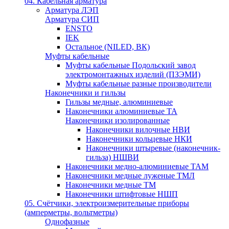
04. Кабельная арматура
Арматура ЛЭП
Арматура СИП
ENSTO
IEK
Остальное (NILED, ВК)
Муфты кабельные
Муфты кабельные Подольский завод
электромонтажных изделий (ПЗЭМИ)
Муфты кабельные разные производители
Наконечники и гильзы
Гильзы медные, алюминиевые
Наконечники алюминиевые ТА
Наконечники изолированные
Наконечники вилочные НВИ
Наконечники кольцевые НКИ
Наконечники штыревые (наконечник-
гильза) НШВИ
Наконечники медно-алюминиевые ТАМ
Наконечники медные луженые ТМЛ
Наконечники медные ТМ
Наконечники штифтовые НШП
05. Счётчики, электроизмерительные приборы
(амперметры, вольтметры)
Однофазные