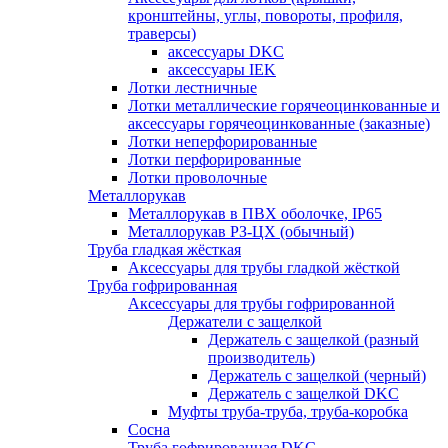
кронштейны, углы, повороты, профиля,
траверсы)
аксессуары DKC
аксессуары IEK
Лотки лестничные
Лотки металлические горячеоцинкованные и
аксессуары горячеоцинкованные (заказные)
Лотки неперфорированные
Лотки перфорированные
Лотки проволочные
Металлорукав
Металлорукав в ПВХ оболочке, IP65
Металлорукав РЗ-ЦХ (обычный)
Труба гладкая жёсткая
Аксессуары для трубы гладкой жёсткой
Труба гофрированная
Аксессуары для трубы гофрированной
Держатели с защелкой
Держатель с защелкой (разный
производитель)
Держатель с защелкой (черный)
Держатель с защелкой DKC
Муфты труба-труба, труба-коробка
Сосна
Труба гофрированная DKC