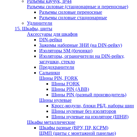
Разъемы каучук, IP44
Разъемы силовые (стационарные и переносные)
Разъемы силовые переносные
Разъемы силовые стационарные
Удлинители
15. Шкафы, щиты
Аксессуары для шкафов
DIN-рейки
Зажимы наборные ЗНИ (на DIN-рейку)
Изоляторы SM (бочонки)
Изоляторы, ограничители на DIN-рейку,
заглушки, стекло
Предохранители
Сальники
Шины PIN, FORK
Шины FORK
Шины PIN (АВВ)
Шины PIN (разный производитель)
Шины нулевые
Кросс-модули, блоки РБД, наборы шин
Шины нулевые без изоляторов
Шины нулевые на изоляторе (ШНИ)
Шкафы металлические
Шкафы разные (ВРУ, ПР, КСРМ)
ЩМП (щиты с монтажной панелью)