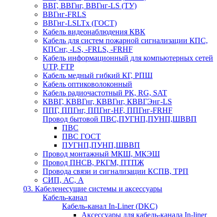
ВВГ, ВВГнг, ВВГнг-LS (ТУ)
ВВГнг-FRLS
ВВГнг-LSLTx (ГОСТ)
Кабель видеонаблюдения КВК
Кабель для систем пожарной сигнализации КПС,
КПСнг, -LS, -FRLS, -FRHF
Кабель информационный для компьютерных сетей
UTP, FTP
Кабель медный гибкий КГ, РПШ
Кабель оптиковолоконный
Кабель радиочастотный РК, RG, SAT
КВВГ, КВВГнг, КВВГнг, КВВГЭнг-LS
ППГ, ППГнг, ППГнг-HF, ППГнг-FRHF
Провод бытовой ПВС,ПУГНП,ПУНП,ШВВП
ПВС
ПВС ГОСТ
ПУГНП,ПУНП,ШВВП
Провод монтажный МКШ, МКЭШ
Провод ПНСВ, РКГМ, ПТПЖ
Провода связи и сигнализации КСПВ, ТРП
СИП, АС, А
03. Кабеленесущие системы и аксессуары
Кабель-канал
Кабель-канал In-Liner (DKC)
Аксессуары для кабель-канала In-liner