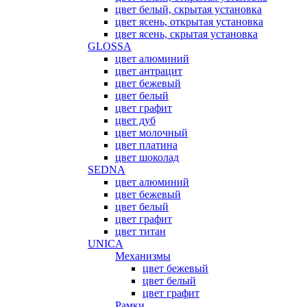
цвет белый, скрытая установка
цвет ясень, открытая установка
цвет ясень, скрытая установка
GLOSSA
цвет алюминий
цвет антрацит
цвет бежевый
цвет белый
цвет графит
цвет дуб
цвет молочный
цвет платина
цвет шоколад
SEDNA
цвет алюминий
цвет бежевый
цвет белый
цвет графит
цвет титан
UNICA
Механизмы
цвет бежевый
цвет белый
цвет графит
Рамки