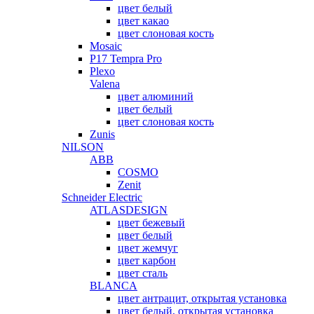
цвет белый
цвет какао
цвет слоновая кость
Mosaic
P17 Tempra Pro
Plexo
Valena
цвет алюминий
цвет белый
цвет слоновая кость
Zunis
NILSON
ABB
COSMO
Zenit
Schneider Electric
ATLASDESIGN
цвет бежевый
цвет белый
цвет жемчуг
цвет карбон
цвет сталь
BLANCA
цвет антрацит, открытая установка
цвет белый, открытая установка