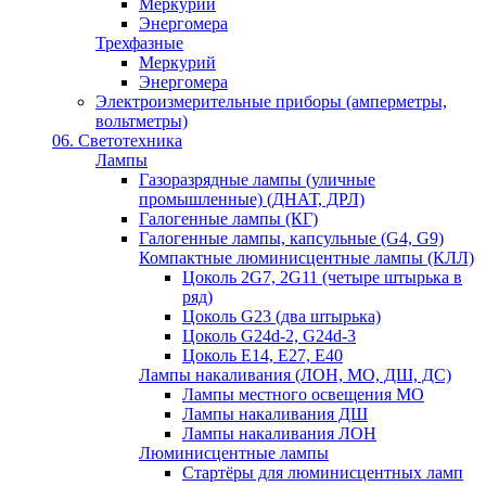
Меркурий
Энергомера
Трехфазные
Меркурий
Энергомера
Электроизмерительные приборы (амперметры,
вольтметры)
06. Светотехника
Лампы
Газоразрядные лампы (уличные
промышленные) (ДНАТ, ДРЛ)
Галогенные лампы (КГ)
Галогенные лампы, капсульные (G4, G9)
Компактные люминисцентные лампы (КЛЛ)
Цоколь 2G7, 2G11 (четыре штырька в
ряд)
Цоколь G23 (два штырька)
Цоколь G24d-2, G24d-3
Цоколь Е14, Е27, Е40
Лампы накаливания (ЛОН, МО, ДШ, ДС)
Лампы местного освещения МО
Лампы накаливания ДШ
Лампы накаливания ЛОН
Люминисцентные лампы
Стартёры для люминисцентных ламп