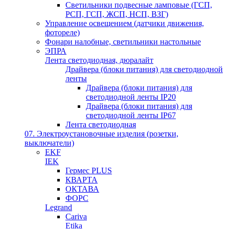
Светильники подвесные ламповые (ГСП,
РСП, ГСП, ЖСП, НСП, ВЗГ)
Управление освещением (датчики движения,
фотореле)
Фонари налобные, светильники настольные
ЭПРА
Лента светодиодная, дюралайт
Драйвера (блоки питания) для светодиодной
ленты
Драйвера (блоки питания) для
светодиодной ленты IP20
Драйвера (блоки питания) для
светодиодной ленты IP67
Лента светодиодная
07. Электроустановочные изделия (розетки,
выключатели)
EKF
IEK
Гермес PLUS
КВАРТА
ОКТАВА
ФОРС
Legrand
Cariva
Etika