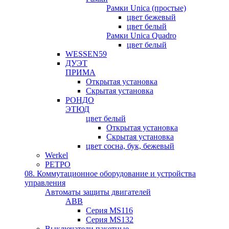
Рамки Unica (простые)
цвет бежевый
цвет белый
Рамки Unica Quadro
цвет белый
WESSEN59
ДУЭТ
ПРИМА
Открытая установка
Скрытая установка
РОНДО
ЭТЮД
цвет белый
Открытая установка
Скрытая установка
цвет сосна, бук, бежевый
Werkel
РЕТРО
08. Коммутационное оборудование и устройства
управления
Автоматы защиты двигателей
ABB
Серия MS116
Серия MS132
Выключатели пакетные