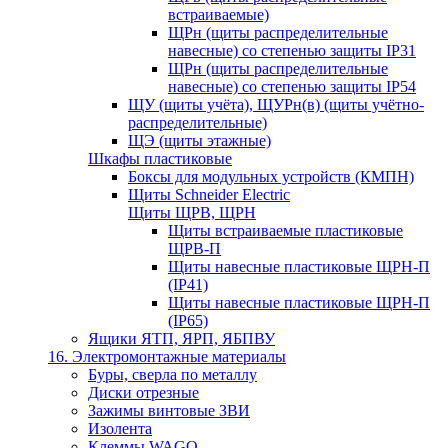
встраиваемые)
ЩРн (щиты распределительные
навесные) со степенью защиты IP31
ЩРн (щиты распределительные
навесные) со степенью защиты IP54
ЩУ (щиты учёта), ЩУРн(в) (щиты учётно-
распределительные)
ЩЭ (щиты этажные)
Шкафы пластиковые
Боксы для модульных устройств (КМПН)
Щиты Schneider Electric
Щиты ЩРВ, ЩРН
Щиты встраиваемые пластиковые
ЩРВ-П
Щиты навесные пластиковые ЩРН-П
(IP41)
Щиты навесные пластиковые ЩРН-П
(IP65)
Ящики ЯТП, ЯРП, ЯБПВУ
16. Электромонтажные материалы
Буры, сверла по металлу
Диски отрезные
Зажимы винтовые ЗВИ
Изолента
Клеммы WAGO