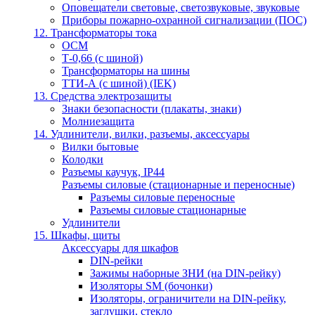
Оповещатели световые, светозвуковые, звуковые
Приборы пожарно-охранной сигнализации (ПОС)
12. Трансформаторы тока
ОСМ
Т-0,66 (с шиной)
Трансформаторы на шины
ТТИ-А (с шиной) (IEK)
13. Средства электрозащиты
Знаки безопасности (плакаты, знаки)
Молниезащита
14. Удлинители, вилки, разъемы, аксессуары
Вилки бытовые
Колодки
Разъемы каучук, IP44
Разъемы силовые (стационарные и переносные)
Разъемы силовые переносные
Разъемы силовые стационарные
Удлинители
15. Шкафы, щиты
Аксессуары для шкафов
DIN-рейки
Зажимы наборные ЗНИ (на DIN-рейку)
Изоляторы SM (бочонки)
Изоляторы, ограничители на DIN-рейку,
заглушки, стекло