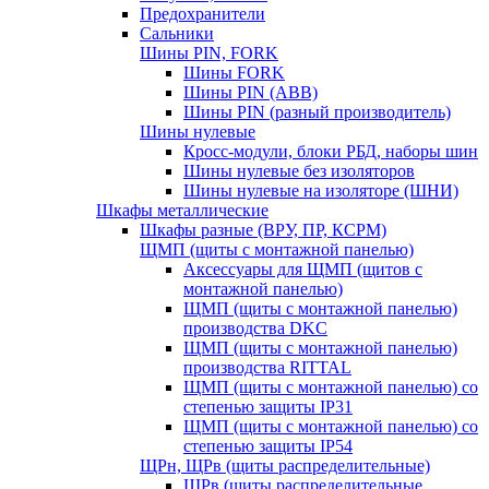
Предохранители
Сальники
Шины PIN, FORK
Шины FORK
Шины PIN (АВВ)
Шины PIN (разный производитель)
Шины нулевые
Кросс-модули, блоки РБД, наборы шин
Шины нулевые без изоляторов
Шины нулевые на изоляторе (ШНИ)
Шкафы металлические
Шкафы разные (ВРУ, ПР, КСРМ)
ЩМП (щиты с монтажной панелью)
Аксессуары для ЩМП (щитов с
монтажной панелью)
ЩМП (щиты с монтажной панелью)
производства DKC
ЩМП (щиты с монтажной панелью)
производства RITTAL
ЩМП (щиты с монтажной панелью) со
степенью защиты IP31
ЩМП (щиты с монтажной панелью) со
степенью защиты IP54
ЩРн, ЩРв (щиты распределительные)
ЩРв (щиты распределительные