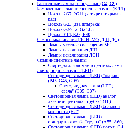
Галогенные лампы, капсульные (G4, G9)
Компактные люминисцентные лампы (КЛЛ)
Цоколь 2G7, 2G11 (четыре штырька в
ряд)
Цоколь G23 (два штырька)
Цоколь G24d-2, G24d-3
Цоколь Е14, Е27, Е40
Лампы накаливания (ЛОН, МО, ДШ, ДС)
Лампы местного освещения МО
Лампы накаливания ДШ
Лампы накаливания ЛОН
Люминисцентные лампы
Стартёры для люминисцентных ламп
Светодиодные лампы (LED)
Светодиодная лампа (LED) "шарик"
(P45, G45, G95)
Светодиодная лампа (LED)
"свеча" (С35, С37)
Светодиодная лампа (LED) аналог
люминисцентных "трубка" (T8)
Светодиодная лампа (LED) большой
мощности (Е27)
Светодиодная лампа (LED)
стандартная колба "груша" (А55, А60)
Светодиодная лампа (LED) цоколь G4,