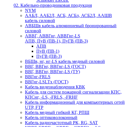
Schneider Electric
02. Кабельно-проводниковая продукция
NYM
ААБЛ, ААБ2Л, АСБ, АСБл, АСБ2Л, ААШВ
кабель силовой
АВБШв кабель алюминиевый бронированный
силовой
АВВГ, АВВГнг, АВВГнг-LS
АПВ, ПуВ (ПВ-1), ПуГВ (ПВ-3)
АПВ
ПуВ (ПВ-1)
ПуГВ (ПВ-3)
ВБШв, нг, нг-LS кабель медный силовой
ВВГ, ВВГнг, ВВГнг-LS (ГОСТ)
ВВГ, ВВГнг, ВВГнг-LS (ТУ)
ВВГнг-FRLS
ВВГнг-LSLTx (ГОСТ)
Кабель видеонаблюдения КВК
Кабель для систем пожарной сигнализации КПС,
КПСнг, -LS, -FRLS, -FRHF
Кабель информационный для компьютерных сетей
UTP, FTP
Кабель медный гибкий КГ, РПШ
Кабель оптиковолоконный
Кабель радиочастотный РК, RG, SAT