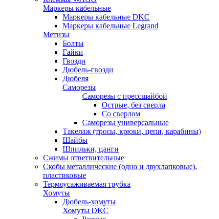
Маркеры кабельные
Маркеры кабельные DKC
Маркеры кабельные Legrand
Метизы
Болты
Гайки
Гвозди
Дюбель-гвозди
Дюбеля
Саморезы
Саморезы с прессшайбой
Острые, без сверла
Со сверлом
Саморезы универсальные
Такелаж (тросы, крюки, цепи, карабины)
Шайбы
Шпильки, цанги
Сжимы ответвительные
Скобы металлические (одно и двухлапковые),
пластиковые
Термоусаживаемая трубка
Хомуты
Дюбель-хомуты
Хомуты DKC