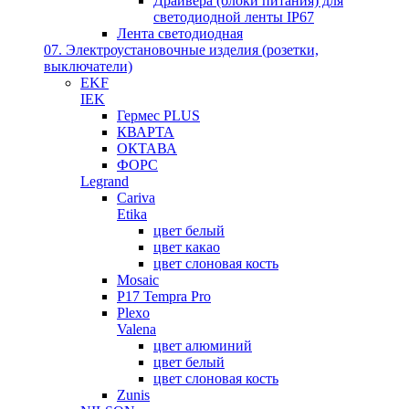
Драйвера (блоки питания) для
светодиодной ленты IP67
Лента светодиодная
07. Электроустановочные изделия (розетки,
выключатели)
EKF
IEK
Гермес PLUS
КВАРТА
ОКТАВА
ФОРС
Legrand
Cariva
Etika
цвет белый
цвет какао
цвет слоновая кость
Mosaic
P17 Tempra Pro
Plexo
Valena
цвет алюминий
цвет белый
цвет слоновая кость
Zunis