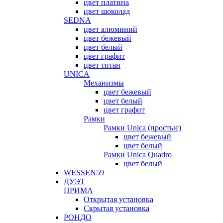
цвет платина
цвет шоколад
SEDNA
цвет алюминий
цвет бежевый
цвет белый
цвет графит
цвет титан
UNICA
Механизмы
цвет бежевый
цвет белый
цвет графит
Рамки
Рамки Unica (простые)
цвет бежевый
цвет белый
Рамки Unica Quadro
цвет белый
WESSEN59
ДУЭТ
ПРИМА
Открытая установка
Скрытая установка
РОНДО