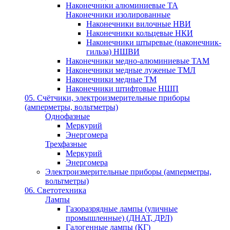
Наконечники алюминиевые ТА
Наконечники изолированные
Наконечники вилочные НВИ
Наконечники кольцевые НКИ
Наконечники штыревые (наконечник-
гильза) НШВИ
Наконечники медно-алюминиевые ТАМ
Наконечники медные луженые ТМЛ
Наконечники медные ТМ
Наконечники штифтовые НШП
05. Счётчики, электроизмерительные приборы
(амперметры, вольтметры)
Однофазные
Меркурий
Энергомера
Трехфазные
Меркурий
Энергомера
Электроизмерительные приборы (амперметры,
вольтметры)
06. Светотехника
Лампы
Газоразрядные лампы (уличные
промышленные) (ДНАТ, ДРЛ)
Галогенные лампы (КГ)