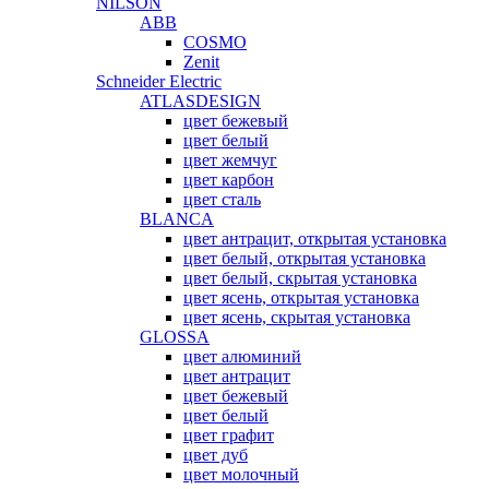
NILSON
ABB
COSMO
Zenit
Schneider Electric
ATLASDESIGN
цвет бежевый
цвет белый
цвет жемчуг
цвет карбон
цвет сталь
BLANCA
цвет антрацит, открытая установка
цвет белый, открытая установка
цвет белый, скрытая установка
цвет ясень, открытая установка
цвет ясень, скрытая установка
GLOSSA
цвет алюминий
цвет антрацит
цвет бежевый
цвет белый
цвет графит
цвет дуб
цвет молочный