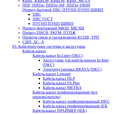
КВВГ, КВВГнг, КВВГнг, КВВГЭнг-LS
ППГ, ППГнг, ППГнг-HF, ППГнг-FRHF
Провод бытовой ПВС,ПУГНП,ПУНП,ШВВП
ПВС
ПВС ГОСТ
ПУГНП,ПУНП,ШВВП
Провод монтажный МКШ, МКЭШ
Провод ПНСВ, РКГМ, ПТПЖ
Провода связи и сигнализации КСПВ, ТРП
СИП, АС, А
03. Кабеленесущие системы и аксессуары
Кабель-канал
Кабель-канал In-Liner (DKC)
Аксессуары для кабель-канала In-liner
(DKC)
Электроустановка BRAVA (DKC)
Кабель-канал Legrand
Кабель-канал DLP
Кабель-канал DLPlus
Кабель-канал METRA
Кабель-канал перфорированный (все
производители)
Кабель-канал перфорированный DKC
Кабель-канал перфорированный IEK
Кабель-канал ПРАЙМЕР (IEK)