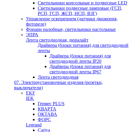
Светильники консольные и подвесные LED
Светильники подвесные ламповые (ГСП,
РСП, ГСП, ЖСП, НСП, ВЗГ)
Управление освещением (датчики движения,
фотореле)
Фонари налобные, светильники настольные
ЭПРА
Лента светодиодная, дюралайт
Драйвера (блоки питания) для светодиодной
ленты
Драйвера (блоки питания) для
светодиодной ленты IP20
Драйвера (блоки питания) для
светодиодной ленты IP67
Лента светодиодная
07. Электроустановочные изделия (розетки,
выключатели)
EKF
IEK
Гермес PLUS
КВАРТА
ОКТАВА
ФОРС
Legrand
Cariva