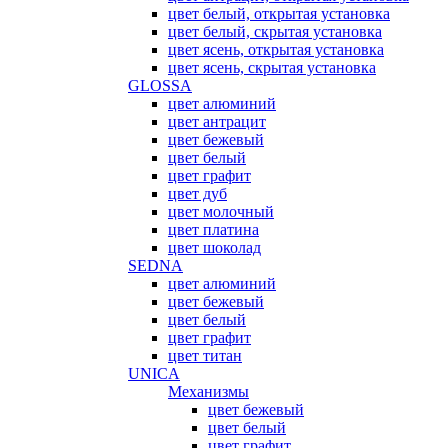
цвет белый, открытая установка
цвет белый, скрытая установка
цвет ясень, открытая установка
цвет ясень, скрытая установка
GLOSSA
цвет алюминий
цвет антрацит
цвет бежевый
цвет белый
цвет графит
цвет дуб
цвет молочный
цвет платина
цвет шоколад
SEDNA
цвет алюминий
цвет бежевый
цвет белый
цвет графит
цвет титан
UNICA
Механизмы
цвет бежевый
цвет белый
цвет графит