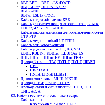
ВВГ, ВВГнг, ВВГнг-LS (ГОСТ)
ВВГ, ВВГнг, ВВГнг-LS (ТУ)
ВВГнг-FRLS
ВВГнг-LSLTx (ГОСТ)
Кабель видеонаблюдения КВК
Кабель для систем пожарной сигнализации КПС,
КПСнг, -LS, -FRLS, -FRHF
Кабель информационный для компьютерных сетей
UTP, FTP
Кабель медный гибкий КГ, РПШ
Кабель оптиковолоконный
Кабель радиочастотный РК, RG, SAT
КВВГ, КВВГнг, КВВГнг, КВВГЭнг-LS
ППГ, ППГнг, ППГнг-HF, ППГнг-FRHF
Провод бытовой ПВС,ПУГНП,ПУНП,ШВВП
ПВС
ПВС ГОСТ
ПУГНП,ПУНП,ШВВП
Провод монтажный МКШ, МКЭШ
Провод ПНСВ, РКГМ, ПТПЖ
Провода связи и сигнализации КСПВ, ТРП
СИП, АС, А
03. Кабеленесущие системы и аксессуары
Кабель-канал
Кабель-канал In-Liner (DKC)