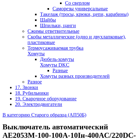
Со сверлом
Саморезы универсальные
Такелаж (тросы, крюки, цепи, карабины)
Шайбы
Шпильки, цанги
Сжимы ответвительные
Скобы металлические (одно и двухлапковые),
пластиковые
Термоусаживаемая трубка
Хомуты
Дюбель-хомуты
Хомуты DKC
Разные
Хомуты разных производителей
Разное
17. Звонки
18. Рубильники
19. Сварочное оборудование
20. Электродвигатели
В категорию Старого образца (АП50Б)
Выключатель автоматический
АЕ2053М-100-100А-10Iн-400AC/220DC-