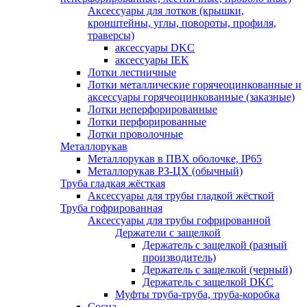
Аксессуары для лотков (крышки,
кронштейны, углы, повороты, профиля,
траверсы)
аксессуары DKC
аксессуары IEK
Лотки лестничные
Лотки металлические горячеоцинкованные и
аксессуары горячеоцинкованные (заказные)
Лотки неперфорированные
Лотки перфорированные
Лотки проволочные
Металлорукав
Металлорукав в ПВХ оболочке, IP65
Металлорукав РЗ-ЦХ (обычный)
Труба гладкая жёсткая
Аксессуары для трубы гладкой жёсткой
Труба гофрированная
Аксессуары для трубы гофрированной
Держатели с защелкой
Держатель с защелкой (разный
производитель)
Держатель с защелкой (черный)
Держатель с защелкой DKC
Муфты труба-труба, труба-коробка
Сосна