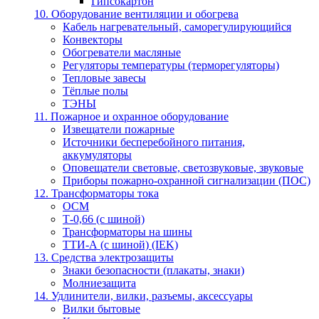
Гипсокартон
10. Оборудование вентиляции и обогрева
Кабель нагревательный, саморегулирующийся
Конвекторы
Обогреватели масляные
Регуляторы температуры (терморегуляторы)
Тепловые завесы
Тёплые полы
ТЭНЫ
11. Пожарное и охранное оборудование
Извещатели пожарные
Источники бесперебойного питания,
аккумуляторы
Оповещатели световые, светозвуковые, звуковые
Приборы пожарно-охранной сигнализации (ПОС)
12. Трансформаторы тока
ОСМ
Т-0,66 (с шиной)
Трансформаторы на шины
ТТИ-А (с шиной) (IEK)
13. Средства электрозащиты
Знаки безопасности (плакаты, знаки)
Молниезащита
14. Удлинители, вилки, разъемы, аксессуары
Вилки бытовые