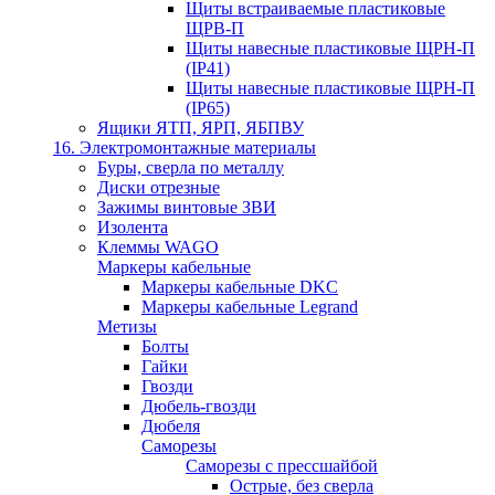
Щиты встраиваемые пластиковые
ЩРВ-П
Щиты навесные пластиковые ЩРН-П
(IP41)
Щиты навесные пластиковые ЩРН-П
(IP65)
Ящики ЯТП, ЯРП, ЯБПВУ
16. Электромонтажные материалы
Буры, сверла по металлу
Диски отрезные
Зажимы винтовые ЗВИ
Изолента
Клеммы WAGO
Маркеры кабельные
Маркеры кабельные DKC
Маркеры кабельные Legrand
Метизы
Болты
Гайки
Гвозди
Дюбель-гвозди
Дюбеля
Саморезы
Саморезы с прессшайбой
Острые, без сверла