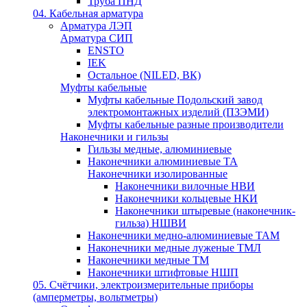
Труба ПНД
04. Кабельная арматура
Арматура ЛЭП
Арматура СИП
ENSTO
IEK
Остальное (NILED, ВК)
Муфты кабельные
Муфты кабельные Подольский завод
электромонтажных изделий (ПЗЭМИ)
Муфты кабельные разные производители
Наконечники и гильзы
Гильзы медные, алюминиевые
Наконечники алюминиевые ТА
Наконечники изолированные
Наконечники вилочные НВИ
Наконечники кольцевые НКИ
Наконечники штыревые (наконечник-
гильза) НШВИ
Наконечники медно-алюминиевые ТАМ
Наконечники медные луженые ТМЛ
Наконечники медные ТМ
Наконечники штифтовые НШП
05. Счётчики, электроизмерительные приборы
(амперметры, вольтметры)