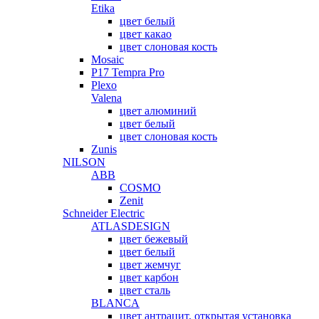
Etika
цвет белый
цвет какао
цвет слоновая кость
Mosaic
P17 Tempra Pro
Plexo
Valena
цвет алюминий
цвет белый
цвет слоновая кость
Zunis
NILSON
ABB
COSMO
Zenit
Schneider Electric
ATLASDESIGN
цвет бежевый
цвет белый
цвет жемчуг
цвет карбон
цвет сталь
BLANCA
цвет антрацит, открытая установка