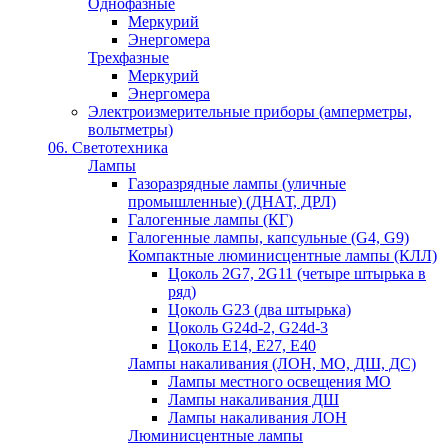
Однофазные
Меркурий
Энергомера
Трехфазные
Меркурий
Энергомера
Электроизмерительные приборы (амперметры,
вольтметры)
06. Светотехника
Лампы
Газоразрядные лампы (уличные
промышленные) (ДНАТ, ДРЛ)
Галогенные лампы (КГ)
Галогенные лампы, капсульные (G4, G9)
Компактные люминисцентные лампы (КЛЛ)
Цоколь 2G7, 2G11 (четыре штырька в
ряд)
Цоколь G23 (два штырька)
Цоколь G24d-2, G24d-3
Цоколь Е14, Е27, Е40
Лампы накаливания (ЛОН, МО, ДШ, ДС)
Лампы местного освещения МО
Лампы накаливания ДШ
Лампы накаливания ЛОН
Люминисцентные лампы