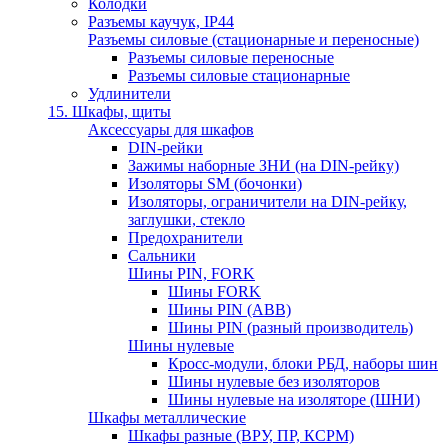
Колодки
Разъемы каучук, IP44
Разъемы силовые (стационарные и переносные)
Разъемы силовые переносные
Разъемы силовые стационарные
Удлинители
15. Шкафы, щиты
Аксессуары для шкафов
DIN-рейки
Зажимы наборные ЗНИ (на DIN-рейку)
Изоляторы SM (бочонки)
Изоляторы, ограничители на DIN-рейку,
заглушки, стекло
Предохранители
Сальники
Шины PIN, FORK
Шины FORK
Шины PIN (АВВ)
Шины PIN (разный производитель)
Шины нулевые
Кросс-модули, блоки РБД, наборы шин
Шины нулевые без изоляторов
Шины нулевые на изоляторе (ШНИ)
Шкафы металлические
Шкафы разные (ВРУ, ПР, КСРМ)