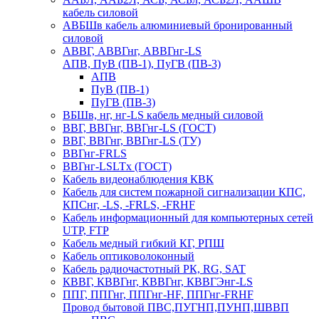
кабель силовой
АВБШв кабель алюминиевый бронированный
силовой
АВВГ, АВВГнг, АВВГнг-LS
АПВ, ПуВ (ПВ-1), ПуГВ (ПВ-3)
АПВ
ПуВ (ПВ-1)
ПуГВ (ПВ-3)
ВБШв, нг, нг-LS кабель медный силовой
ВВГ, ВВГнг, ВВГнг-LS (ГОСТ)
ВВГ, ВВГнг, ВВГнг-LS (ТУ)
ВВГнг-FRLS
ВВГнг-LSLTx (ГОСТ)
Кабель видеонаблюдения КВК
Кабель для систем пожарной сигнализации КПС,
КПСнг, -LS, -FRLS, -FRHF
Кабель информационный для компьютерных сетей
UTP, FTP
Кабель медный гибкий КГ, РПШ
Кабель оптиковолоконный
Кабель радиочастотный РК, RG, SAT
КВВГ, КВВГнг, КВВГнг, КВВГЭнг-LS
ППГ, ППГнг, ППГнг-HF, ППГнг-FRHF
Провод бытовой ПВС,ПУГНП,ПУНП,ШВВП