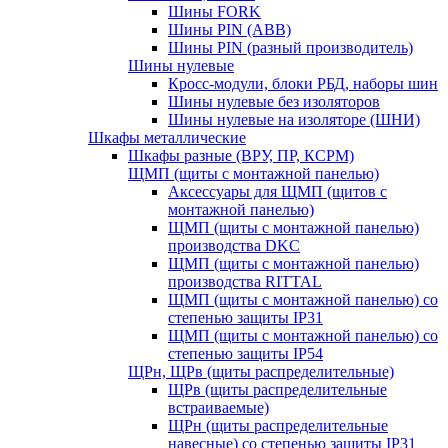
Шины FORK
Шины PIN (АВВ)
Шины PIN (разный производитель)
Шины нулевые
Кросс-модули, блоки РБД, наборы шин
Шины нулевые без изоляторов
Шины нулевые на изоляторе (ШНИ)
Шкафы металлические
Шкафы разные (ВРУ, ПР, КСРМ)
ЩМП (щиты с монтажной панелью)
Аксессуары для ЩМП (щитов с
монтажной панелью)
ЩМП (щиты с монтажной панелью)
производства DKC
ЩМП (щиты с монтажной панелью)
производства RITTAL
ЩМП (щиты с монтажной панелью) со
степенью защиты IP31
ЩМП (щиты с монтажной панелью) со
степенью защиты IP54
ЩРн, ЩРв (щиты распределительные)
ЩРв (щиты распределительные
встраиваемые)
ЩРн (щиты распределительные
навесные) со степенью защиты IP31