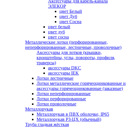
Аксессуары для кабель-канала
ЭЛЕКОР
цвет Белый
цвет Дуб
цвет Сосна
цвет белый
цвет дуб
цвет сосна
Металлические лотки (перфорированные,
неперфорированные, лестничные, проволочные)
Аксессуары для лотков (крышки,
кронштейны, углы, повороты, профиля,
траверсы)
аксессуары DKC
аксессуары IEK
Лотки лестничные
Лотки металлические горячеоцинкованные и
аксессуары горячеоцинкованные (заказные)
Лотки неперфорированные
Лотки перфорированные
Лотки проволочные
Металлорукав
Металлорукав в ПВХ оболочке, IP65
Металлорукав РЗ-ЦХ (обычный)
Труба гладкая жёсткая