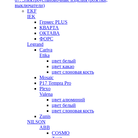
выключатели)
EKF
IEK
Гермес PLUS
КВАРТА
ОКТАВА
ФОРС
Legrand
Cariva
Etika
цвет белый
цвет какао
цвет слоновая кость
Mosaic
P17 Tempra Pro
Plexo
Valena
цвет алюминий
цвет белый
цвет слоновая кость
Zunis
NILSON
ABB
COSMO