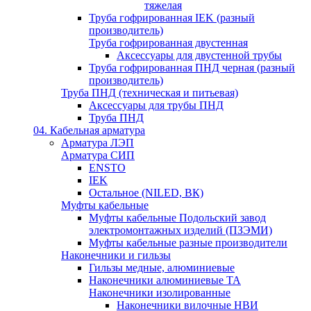
тяжелая
Труба гофрированная IEK (разный
производитель)
Труба гофрированная двустенная
Аксессуары для двустенной трубы
Труба гофрированная ПНД черная (разный
производитель)
Труба ПНД (техническая и питьевая)
Аксессуары для трубы ПНД
Труба ПНД
04. Кабельная арматура
Арматура ЛЭП
Арматура СИП
ENSTO
IEK
Остальное (NILED, ВК)
Муфты кабельные
Муфты кабельные Подольский завод
электромонтажных изделий (ПЗЭМИ)
Муфты кабельные разные производители
Наконечники и гильзы
Гильзы медные, алюминиевые
Наконечники алюминиевые ТА
Наконечники изолированные
Наконечники вилочные НВИ