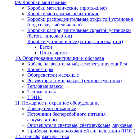
09. Коробки монтажные
Коробки металлические (протяжные)
Коробки монтажные огнестойкие
Коробки распределительные открытой установки
(под гофру, кабель-канал)
Коробки распределительные скрытой установки
(бетон, гипсокартон)
Коробки установочные (бетон, гипсокартон)
Бетон
Гипсокартон
10. Оборудование вентиляции и обогрева
Кабель нагревательный, саморегулирующийся
Конвекторы
Обогреватели масляные
Регуляторы температуры (терморегуляторы)
Тепловые завесы
Тёплые полы
ТЭНЫ
11. Пожарное и охранное оборудование
Извещатели пожарные
Источники бесперебойного питания,
аккумуляторы
Оповещатели световые, светозвуковые, звуковые
Приборы пожарно-охранной сигнализации (ПОС)
12. Трансформаторы тока