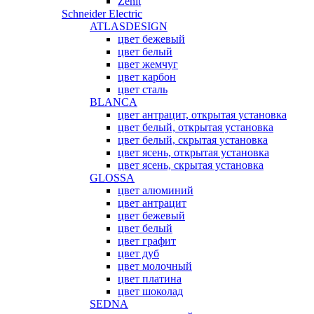
Zenit
Schneider Electric
ATLASDESIGN
цвет бежевый
цвет белый
цвет жемчуг
цвет карбон
цвет сталь
BLANCA
цвет антрацит, открытая установка
цвет белый, открытая установка
цвет белый, скрытая установка
цвет ясень, открытая установка
цвет ясень, скрытая установка
GLOSSA
цвет алюминий
цвет антрацит
цвет бежевый
цвет белый
цвет графит
цвет дуб
цвет молочный
цвет платина
цвет шоколад
SEDNA