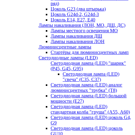
ряд)
Цоколь G23 (два штырька)
Цоколь G24d-2, G24d-3
Цоколь Е14, Е27, Е40
Лампы накаливания (ЛОН, МО, ДШ, ДС)
Лампы местного освещения МО
Лампы накаливания ДШ
Лампы накаливания ЛОН
Люминисцентные лампы
Стартёры для люминисцентных ламп
Светодиодные лампы (LED)
Светодиодная лампа (LED) "шарик"
(P45, G45, G95)
Светодиодная лампа (LED)
"свеча" (С35, С37)
Светодиодная лампа (LED) аналог
люминисцентных "трубка" (T8)
Светодиодная лампа (LED) большой
мощности (Е27)
Светодиодная лампа (LED)
стандартная колба "груша" (А55, А60)
Светодиодная лампа (LED) цоколь G4,
G9
Светодиодная лампа (LED) цоколь
GU10