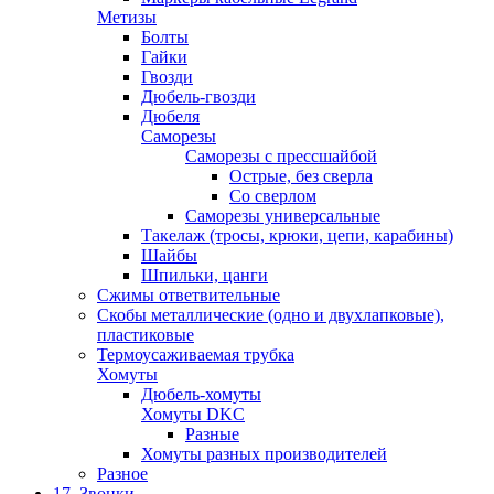
Метизы
Болты
Гайки
Гвозди
Дюбель-гвозди
Дюбеля
Саморезы
Саморезы с прессшайбой
Острые, без сверла
Со сверлом
Саморезы универсальные
Такелаж (тросы, крюки, цепи, карабины)
Шайбы
Шпильки, цанги
Сжимы ответвительные
Скобы металлические (одно и двухлапковые),
пластиковые
Термоусаживаемая трубка
Хомуты
Дюбель-хомуты
Хомуты DKC
Разные
Хомуты разных производителей
Разное
17. Звонки