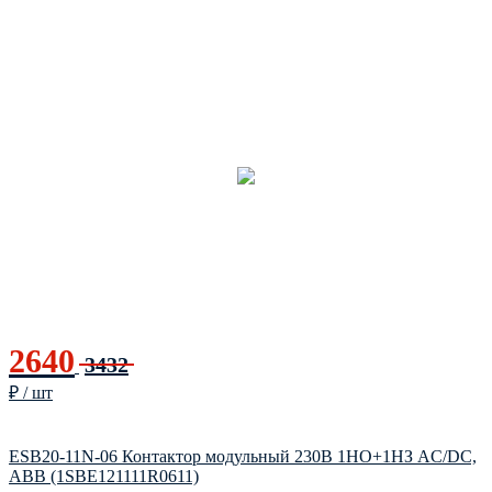
2640
3432
₽ / шт
ESB20-11N-06 Контактор модульный 230В 1НО+1НЗ AC/DC,
ABB (1SBE121111R0611)