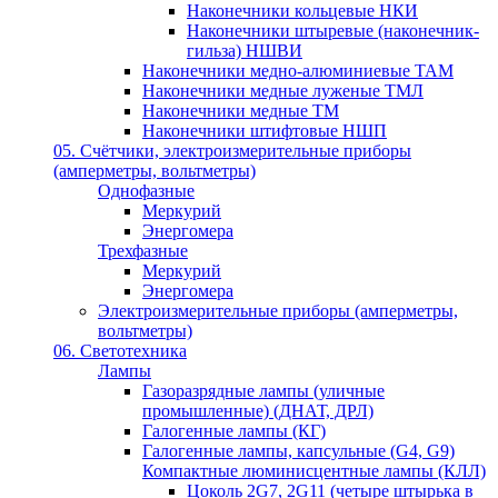
Наконечники кольцевые НКИ
Наконечники штыревые (наконечник-
гильза) НШВИ
Наконечники медно-алюминиевые ТАМ
Наконечники медные луженые ТМЛ
Наконечники медные ТМ
Наконечники штифтовые НШП
05. Счётчики, электроизмерительные приборы
(амперметры, вольтметры)
Однофазные
Меркурий
Энергомера
Трехфазные
Меркурий
Энергомера
Электроизмерительные приборы (амперметры,
вольтметры)
06. Светотехника
Лампы
Газоразрядные лампы (уличные
промышленные) (ДНАТ, ДРЛ)
Галогенные лампы (КГ)
Галогенные лампы, капсульные (G4, G9)
Компактные люминисцентные лампы (КЛЛ)
Цоколь 2G7, 2G11 (четыре штырька в