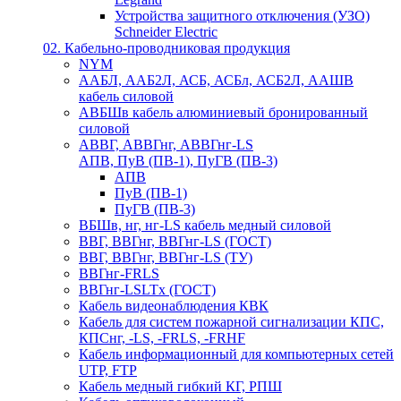
Устройства защитного отключения (УЗО)
Schneider Electric
02. Кабельно-проводниковая продукция
NYM
ААБЛ, ААБ2Л, АСБ, АСБл, АСБ2Л, ААШВ
кабель силовой
АВБШв кабель алюминиевый бронированный
силовой
АВВГ, АВВГнг, АВВГнг-LS
АПВ, ПуВ (ПВ-1), ПуГВ (ПВ-3)
АПВ
ПуВ (ПВ-1)
ПуГВ (ПВ-3)
ВБШв, нг, нг-LS кабель медный силовой
ВВГ, ВВГнг, ВВГнг-LS (ГОСТ)
ВВГ, ВВГнг, ВВГнг-LS (ТУ)
ВВГнг-FRLS
ВВГнг-LSLTx (ГОСТ)
Кабель видеонаблюдения КВК
Кабель для систем пожарной сигнализации КПС,
КПСнг, -LS, -FRLS, -FRHF
Кабель информационный для компьютерных сетей
UTP, FTP
Кабель медный гибкий КГ, РПШ