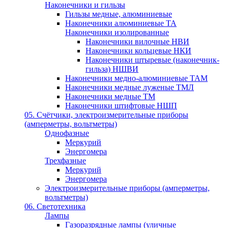
Наконечники и гильзы
Гильзы медные, алюминиевые
Наконечники алюминиевые ТА
Наконечники изолированные
Наконечники вилочные НВИ
Наконечники кольцевые НКИ
Наконечники штыревые (наконечник-
гильза) НШВИ
Наконечники медно-алюминиевые ТАМ
Наконечники медные луженые ТМЛ
Наконечники медные ТМ
Наконечники штифтовые НШП
05. Счётчики, электроизмерительные приборы
(амперметры, вольтметры)
Однофазные
Меркурий
Энергомера
Трехфазные
Меркурий
Энергомера
Электроизмерительные приборы (амперметры,
вольтметры)
06. Светотехника
Лампы
Газоразрядные лампы (уличные