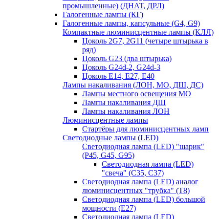
промышленные) (ДНАТ, ДРЛ)
Галогенные лампы (КГ)
Галогенные лампы, капсульные (G4, G9)
Компактные люминисцентные лампы (КЛЛ)
Цоколь 2G7, 2G11 (четыре штырька в
ряд)
Цоколь G23 (два штырька)
Цоколь G24d-2, G24d-3
Цоколь Е14, Е27, Е40
Лампы накаливания (ЛОН, МО, ДШ, ДС)
Лампы местного освещения МО
Лампы накаливания ДШ
Лампы накаливания ЛОН
Люминисцентные лампы
Стартёры для люминисцентных ламп
Светодиодные лампы (LED)
Светодиодная лампа (LED) "шарик"
(P45, G45, G95)
Светодиодная лампа (LED)
"свеча" (С35, С37)
Светодиодная лампа (LED) аналог
люминисцентных "трубка" (T8)
Светодиодная лампа (LED) большой
мощности (Е27)
Светодиодная лампа (LED)