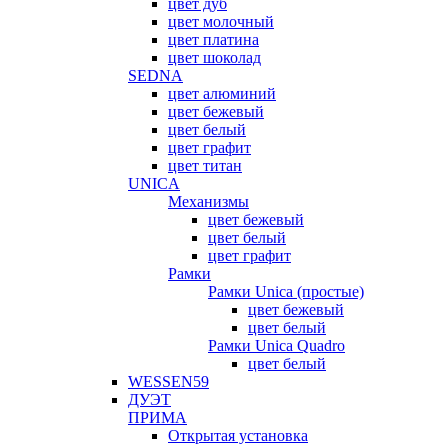
цвет дуб
цвет молочный
цвет платина
цвет шоколад
SEDNA
цвет алюминий
цвет бежевый
цвет белый
цвет графит
цвет титан
UNICA
Механизмы
цвет бежевый
цвет белый
цвет графит
Рамки
Рамки Unica (простые)
цвет бежевый
цвет белый
Рамки Unica Quadro
цвет белый
WESSEN59
ДУЭТ
ПРИМА
Открытая установка