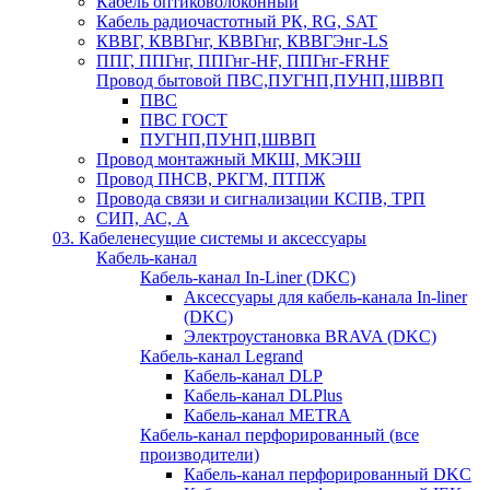
Кабель оптиковолоконный
Кабель радиочастотный РК, RG, SAT
КВВГ, КВВГнг, КВВГнг, КВВГЭнг-LS
ППГ, ППГнг, ППГнг-HF, ППГнг-FRHF
Провод бытовой ПВС,ПУГНП,ПУНП,ШВВП
ПВС
ПВС ГОСТ
ПУГНП,ПУНП,ШВВП
Провод монтажный МКШ, МКЭШ
Провод ПНСВ, РКГМ, ПТПЖ
Провода связи и сигнализации КСПВ, ТРП
СИП, АС, А
03. Кабеленесущие системы и аксессуары
Кабель-канал
Кабель-канал In-Liner (DKC)
Аксессуары для кабель-канала In-liner
(DKC)
Электроустановка BRAVA (DKC)
Кабель-канал Legrand
Кабель-канал DLP
Кабель-канал DLPlus
Кабель-канал METRA
Кабель-канал перфорированный (все
производители)
Кабель-канал перфорированный DKC