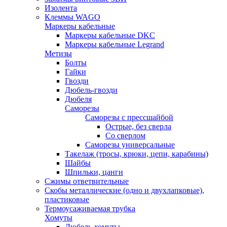
Изолента
Клеммы WAGO
Маркеры кабельные
Маркеры кабельные DKC
Маркеры кабельные Legrand
Метизы
Болты
Гайки
Гвозди
Дюбель-гвозди
Дюбеля
Саморезы
Саморезы с прессшайбой
Острые, без сверла
Со сверлом
Саморезы универсальные
Такелаж (тросы, крюки, цепи, карабины)
Шайбы
Шпильки, цанги
Сжимы ответвительные
Скобы металлические (одно и двухлапковые),
пластиковые
Термоусаживаемая трубка
Хомуты
Дюбель-хомуты