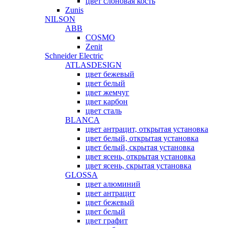
цвет слоновая кость
Zunis
NILSON
ABB
COSMO
Zenit
Schneider Electric
ATLASDESIGN
цвет бежевый
цвет белый
цвет жемчуг
цвет карбон
цвет сталь
BLANCA
цвет антрацит, открытая установка
цвет белый, открытая установка
цвет белый, скрытая установка
цвет ясень, открытая установка
цвет ясень, скрытая установка
GLOSSA
цвет алюминий
цвет антрацит
цвет бежевый
цвет белый
цвет графит