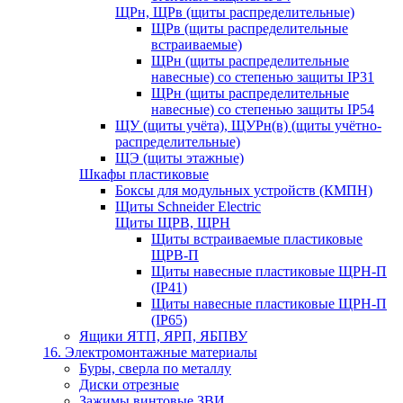
ЩРн, ЩРв (щиты распределительные)
ЩРв (щиты распределительные
встраиваемые)
ЩРн (щиты распределительные
навесные) со степенью защиты IP31
ЩРн (щиты распределительные
навесные) со степенью защиты IP54
ЩУ (щиты учёта), ЩУРн(в) (щиты учётно-
распределительные)
ЩЭ (щиты этажные)
Шкафы пластиковые
Боксы для модульных устройств (КМПН)
Щиты Schneider Electric
Щиты ЩРВ, ЩРН
Щиты встраиваемые пластиковые
ЩРВ-П
Щиты навесные пластиковые ЩРН-П
(IP41)
Щиты навесные пластиковые ЩРН-П
(IP65)
Ящики ЯТП, ЯРП, ЯБПВУ
16. Электромонтажные материалы
Буры, сверла по металлу
Диски отрезные
Зажимы винтовые ЗВИ