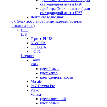
светодиодной ленты IP20
Драйвера (блоки питания) для
светодиодной ленты IP67
Лента светодиодная
07. Электроустановочные изделия (розетки,
выключатели)
EKF
IEK
Гермес PLUS
КВАРТА
ОКТАВА
ФОРС
Legrand
Cariva
Etika
цвет белый
цвет какао
цвет слоновая кость
Mosaic
P17 Tempra Pro
Plexo
Valena
цвет алюминий
цвет белый