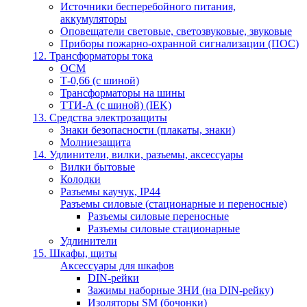
Источники бесперебойного питания,
аккумуляторы
Оповещатели световые, светозвуковые, звуковые
Приборы пожарно-охранной сигнализации (ПОС)
12. Трансформаторы тока
ОСМ
Т-0,66 (с шиной)
Трансформаторы на шины
ТТИ-А (с шиной) (IEK)
13. Средства электрозащиты
Знаки безопасности (плакаты, знаки)
Молниезащита
14. Удлинители, вилки, разъемы, аксессуары
Вилки бытовые
Колодки
Разъемы каучук, IP44
Разъемы силовые (стационарные и переносные)
Разъемы силовые переносные
Разъемы силовые стационарные
Удлинители
15. Шкафы, щиты
Аксессуары для шкафов
DIN-рейки
Зажимы наборные ЗНИ (на DIN-рейку)
Изоляторы SM (бочонки)