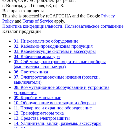
© 2019, ООО «СтройЭлектроТрейд».
г. Вологда, ул. Гоголя, 63, оф. 8.
Все права защищены.
This site is protected by reCAPTCHA and the Google
Privacy
Policy
and
Terms of Service
apply.
Политика конфедициальности.
Пользовательское соглашение.
Каталог продукции
01. Низковольтное оборудование
02. Кабельно-проводниковая продукция
03. Кабеленесущие системы и аксессуары
04. Кабельная арматура
05. Счётчики, электроизмерительные приборы
(амперметры, вольтметры)
06. Светотехника
07. Электроустановочные изделия (розетки,
выключатели)
08. Коммутационное оборудование и устройства
управления
09. Коробки монтажные
10. Оборудование вентиляции и обогрева
11. Пожарное и охранное оборудование
12. Трансформаторы тока
13. Средства электрозащиты
14. Удлинители, вилки, разъемы, аксессуары