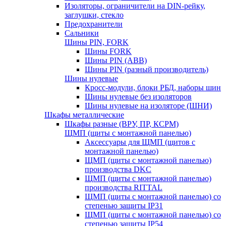
Изоляторы, ограничители на DIN-рейку,
заглушки, стекло
Предохранители
Сальники
Шины PIN, FORK
Шины FORK
Шины PIN (АВВ)
Шины PIN (разный производитель)
Шины нулевые
Кросс-модули, блоки РБД, наборы шин
Шины нулевые без изоляторов
Шины нулевые на изоляторе (ШНИ)
Шкафы металлические
Шкафы разные (ВРУ, ПР, КСРМ)
ЩМП (щиты с монтажной панелью)
Аксессуары для ЩМП (щитов с
монтажной панелью)
ЩМП (щиты с монтажной панелью)
производства DKC
ЩМП (щиты с монтажной панелью)
производства RITTAL
ЩМП (щиты с монтажной панелью) со
степенью защиты IP31
ЩМП (щиты с монтажной панелью) со
степенью защиты IP54