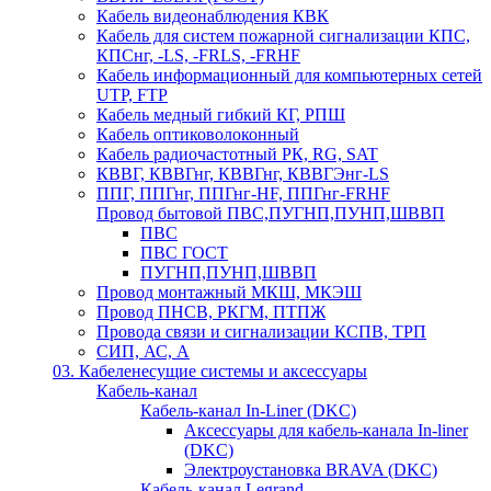
Кабель видеонаблюдения КВК
Кабель для систем пожарной сигнализации КПС,
КПСнг, -LS, -FRLS, -FRHF
Кабель информационный для компьютерных сетей
UTP, FTP
Кабель медный гибкий КГ, РПШ
Кабель оптиковолоконный
Кабель радиочастотный РК, RG, SAT
КВВГ, КВВГнг, КВВГнг, КВВГЭнг-LS
ППГ, ППГнг, ППГнг-HF, ППГнг-FRHF
Провод бытовой ПВС,ПУГНП,ПУНП,ШВВП
ПВС
ПВС ГОСТ
ПУГНП,ПУНП,ШВВП
Провод монтажный МКШ, МКЭШ
Провод ПНСВ, РКГМ, ПТПЖ
Провода связи и сигнализации КСПВ, ТРП
СИП, АС, А
03. Кабеленесущие системы и аксессуары
Кабель-канал
Кабель-канал In-Liner (DKC)
Аксессуары для кабель-канала In-liner
(DKC)
Электроустановка BRAVA (DKC)
Кабель-канал Legrand