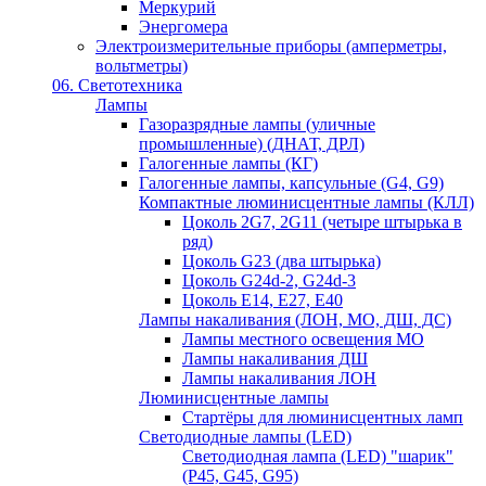
Меркурий
Энергомера
Электроизмерительные приборы (амперметры,
вольтметры)
06. Светотехника
Лампы
Газоразрядные лампы (уличные
промышленные) (ДНАТ, ДРЛ)
Галогенные лампы (КГ)
Галогенные лампы, капсульные (G4, G9)
Компактные люминисцентные лампы (КЛЛ)
Цоколь 2G7, 2G11 (четыре штырька в
ряд)
Цоколь G23 (два штырька)
Цоколь G24d-2, G24d-3
Цоколь Е14, Е27, Е40
Лампы накаливания (ЛОН, МО, ДШ, ДС)
Лампы местного освещения МО
Лампы накаливания ДШ
Лампы накаливания ЛОН
Люминисцентные лампы
Стартёры для люминисцентных ламп
Светодиодные лампы (LED)
Светодиодная лампа (LED) "шарик"
(P45, G45, G95)