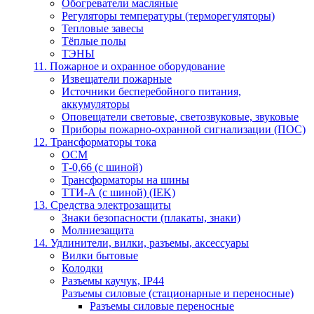
Обогреватели масляные
Регуляторы температуры (терморегуляторы)
Тепловые завесы
Тёплые полы
ТЭНЫ
11. Пожарное и охранное оборудование
Извещатели пожарные
Источники бесперебойного питания,
аккумуляторы
Оповещатели световые, светозвуковые, звуковые
Приборы пожарно-охранной сигнализации (ПОС)
12. Трансформаторы тока
ОСМ
Т-0,66 (с шиной)
Трансформаторы на шины
ТТИ-А (с шиной) (IEK)
13. Средства электрозащиты
Знаки безопасности (плакаты, знаки)
Молниезащита
14. Удлинители, вилки, разъемы, аксессуары
Вилки бытовые
Колодки
Разъемы каучук, IP44
Разъемы силовые (стационарные и переносные)
Разъемы силовые переносные