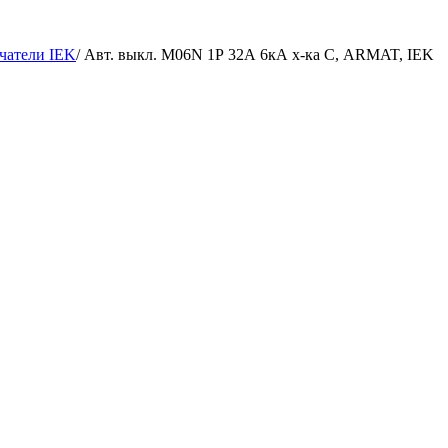
чатели IEK
/
Авт. выкл. M06N 1Р 32А 6кА х-ка С, ARMAT, IEK