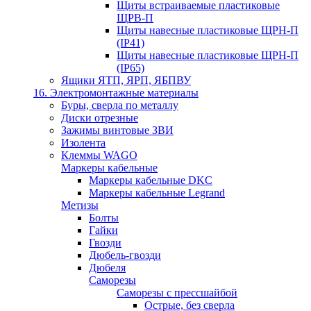
Щиты встраиваемые пластиковые
ЩРВ-П
Щиты навесные пластиковые ЩРН-П
(IP41)
Щиты навесные пластиковые ЩРН-П
(IP65)
Ящики ЯТП, ЯРП, ЯБПВУ
16. Электромонтажные материалы
Буры, сверла по металлу
Диски отрезные
Зажимы винтовые ЗВИ
Изолента
Клеммы WAGO
Маркеры кабельные
Маркеры кабельные DKC
Маркеры кабельные Legrand
Метизы
Болты
Гайки
Гвозди
Дюбель-гвозди
Дюбеля
Саморезы
Саморезы с прессшайбой
Острые, без сверла