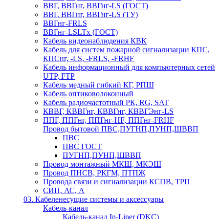
ВВГ, ВВГнг, ВВГнг-LS (ГОСТ)
ВВГ, ВВГнг, ВВГнг-LS (ТУ)
ВВГнг-FRLS
ВВГнг-LSLTx (ГОСТ)
Кабель видеонаблюдения КВК
Кабель для систем пожарной сигнализации КПС,
КПСнг, -LS, -FRLS, -FRHF
Кабель информационный для компьютерных сетей
UTP, FTP
Кабель медный гибкий КГ, РПШ
Кабель оптиковолоконный
Кабель радиочастотный РК, RG, SAT
КВВГ, КВВГнг, КВВГнг, КВВГЭнг-LS
ППГ, ППГнг, ППГнг-HF, ППГнг-FRHF
Провод бытовой ПВС,ПУГНП,ПУНП,ШВВП
ПВС
ПВС ГОСТ
ПУГНП,ПУНП,ШВВП
Провод монтажный МКШ, МКЭШ
Провод ПНСВ, РКГМ, ПТПЖ
Провода связи и сигнализации КСПВ, ТРП
СИП, АС, А
03. Кабеленесущие системы и аксессуары
Кабель-канал
Кабель-канал In-Liner (DKC)