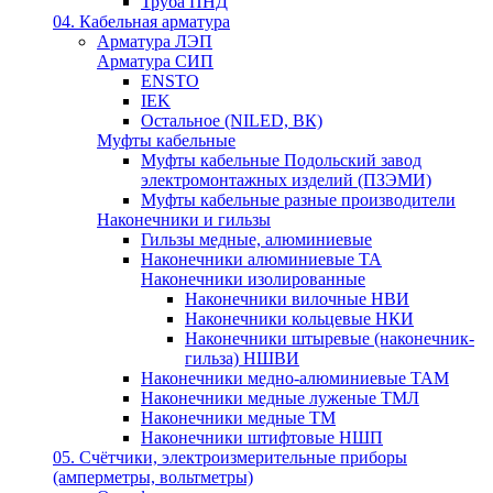
Труба ПНД
04. Кабельная арматура
Арматура ЛЭП
Арматура СИП
ENSTO
IEK
Остальное (NILED, ВК)
Муфты кабельные
Муфты кабельные Подольский завод
электромонтажных изделий (ПЗЭМИ)
Муфты кабельные разные производители
Наконечники и гильзы
Гильзы медные, алюминиевые
Наконечники алюминиевые ТА
Наконечники изолированные
Наконечники вилочные НВИ
Наконечники кольцевые НКИ
Наконечники штыревые (наконечник-
гильза) НШВИ
Наконечники медно-алюминиевые ТАМ
Наконечники медные луженые ТМЛ
Наконечники медные ТМ
Наконечники штифтовые НШП
05. Счётчики, электроизмерительные приборы
(амперметры, вольтметры)