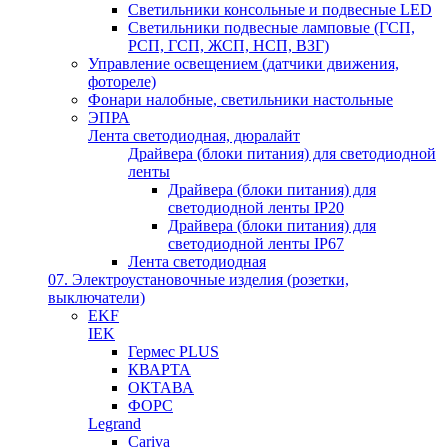
Светильники консольные и подвесные LED
Светильники подвесные ламповые (ГСП,
РСП, ГСП, ЖСП, НСП, ВЗГ)
Управление освещением (датчики движения,
фотореле)
Фонари налобные, светильники настольные
ЭПРА
Лента светодиодная, дюралайт
Драйвера (блоки питания) для светодиодной
ленты
Драйвера (блоки питания) для
светодиодной ленты IP20
Драйвера (блоки питания) для
светодиодной ленты IP67
Лента светодиодная
07. Электроустановочные изделия (розетки,
выключатели)
EKF
IEK
Гермес PLUS
КВАРТА
ОКТАВА
ФОРС
Legrand
Cariva