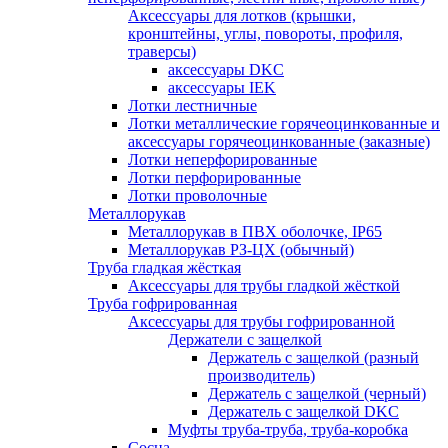
Аксессуары для лотков (крышки,
кронштейны, углы, повороты, профиля,
траверсы)
аксессуары DKC
аксессуары IEK
Лотки лестничные
Лотки металлические горячеоцинкованные и
аксессуары горячеоцинкованные (заказные)
Лотки неперфорированные
Лотки перфорированные
Лотки проволочные
Металлорукав
Металлорукав в ПВХ оболочке, IP65
Металлорукав РЗ-ЦХ (обычный)
Труба гладкая жёсткая
Аксессуары для трубы гладкой жёсткой
Труба гофрированная
Аксессуары для трубы гофрированной
Держатели с защелкой
Держатель с защелкой (разный
производитель)
Держатель с защелкой (черный)
Держатель с защелкой DKC
Муфты труба-труба, труба-коробка
Сосна