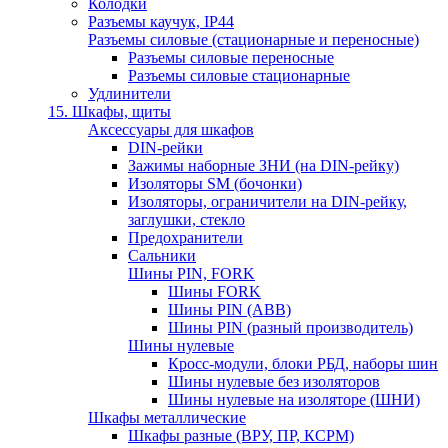
Колодки
Разъемы каучук, IP44
Разъемы силовые (стационарные и переносные)
Разъемы силовые переносные
Разъемы силовые стационарные
Удлинители
15. Шкафы, щиты
Аксессуары для шкафов
DIN-рейки
Зажимы наборные ЗНИ (на DIN-рейку)
Изоляторы SM (бочонки)
Изоляторы, ограничители на DIN-рейку,
заглушки, стекло
Предохранители
Сальники
Шины PIN, FORK
Шины FORK
Шины PIN (АВВ)
Шины PIN (разный производитель)
Шины нулевые
Кросс-модули, блоки РБД, наборы шин
Шины нулевые без изоляторов
Шины нулевые на изоляторе (ШНИ)
Шкафы металлические
Шкафы разные (ВРУ, ПР, КСРМ)