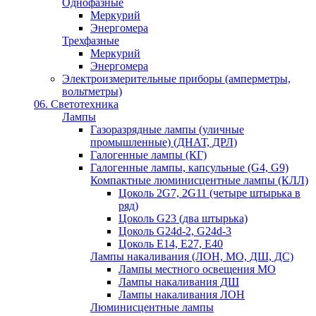
Однофазные
Меркурий
Энергомера
Трехфазные
Меркурий
Энергомера
Электроизмерительные приборы (амперметры,
вольтметры)
06. Светотехника
Лампы
Газоразрядные лампы (уличные
промышленные) (ДНАТ, ДРЛ)
Галогенные лампы (КГ)
Галогенные лампы, капсульные (G4, G9)
Компактные люминисцентные лампы (КЛЛ)
Цоколь 2G7, 2G11 (четыре штырька в
ряд)
Цоколь G23 (два штырька)
Цоколь G24d-2, G24d-3
Цоколь Е14, Е27, Е40
Лампы накаливания (ЛОН, МО, ДШ, ДС)
Лампы местного освещения МО
Лампы накаливания ДШ
Лампы накаливания ЛОН
Люминисцентные лампы