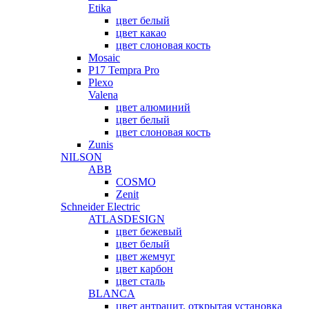
Etika
цвет белый
цвет какао
цвет слоновая кость
Mosaic
P17 Tempra Pro
Plexo
Valena
цвет алюминий
цвет белый
цвет слоновая кость
Zunis
NILSON
ABB
COSMO
Zenit
Schneider Electric
ATLASDESIGN
цвет бежевый
цвет белый
цвет жемчуг
цвет карбон
цвет сталь
BLANCA
цвет антрацит, открытая установка