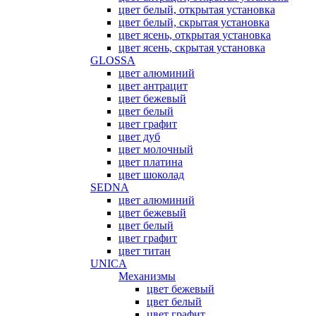
цвет белый, открытая установка
цвет белый, скрытая установка
цвет ясень, открытая установка
цвет ясень, скрытая установка
GLOSSA
цвет алюминий
цвет антрацит
цвет бежевый
цвет белый
цвет графит
цвет дуб
цвет молочный
цвет платина
цвет шоколад
SEDNA
цвет алюминий
цвет бежевый
цвет белый
цвет графит
цвет титан
UNICA
Механизмы
цвет бежевый
цвет белый
цвет графит