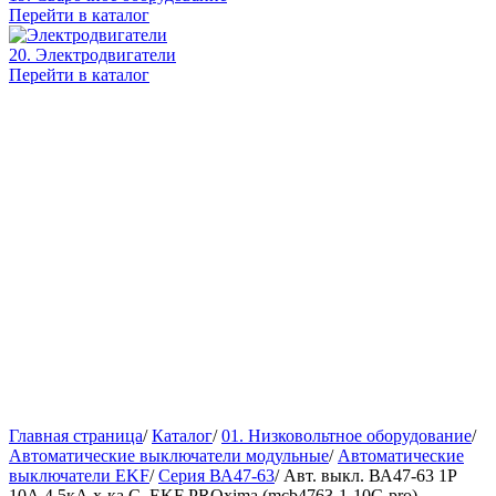
Перейти в каталог
20. Электродвигатели
Перейти в каталог
Главная страница
/
Каталог
/
01. Низковольтное оборудование
/
Автоматические выключатели модульные
/
Автоматические
выключатели EKF
/
Серия ВА47-63
/
Авт. выкл. ВА47-63 1P
10А 4,5кА х-ка С, EKF PROxima (mcb4763-1-10C-pro)