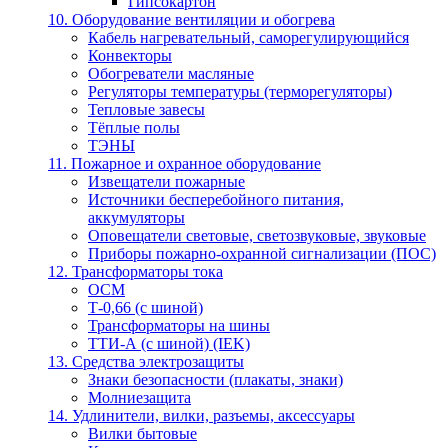
Гипсокартон
10. Оборудование вентиляции и обогрева
Кабель нагревательный, саморегулирующийся
Конвекторы
Обогреватели масляные
Регуляторы температуры (терморегуляторы)
Тепловые завесы
Тёплые полы
ТЭНЫ
11. Пожарное и охранное оборудование
Извещатели пожарные
Источники бесперебойного питания,
аккумуляторы
Оповещатели световые, светозвуковые, звуковые
Приборы пожарно-охранной сигнализации (ПОС)
12. Трансформаторы тока
ОСМ
Т-0,66 (с шиной)
Трансформаторы на шины
ТТИ-А (с шиной) (IEK)
13. Средства электрозащиты
Знаки безопасности (плакаты, знаки)
Молниезащита
14. Удлинители, вилки, разъемы, аксессуары
Вилки бытовые