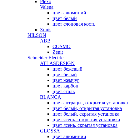
Plexo
Valena
цвет алюминий
цвет белый
цвет слоновая кость
Zunis
NILSON
ABB
COSMO
Zenit
Schneider Electric
ATLASDESIGN
цвет бежевый
цвет белый
цвет жемчуг
цвет карбон
цвет сталь
BLANCA
цвет антрацит, открытая установка
цвет белый, открытая установка
цвет белый, скрытая установка
цвет ясень, открытая установка
цвет ясень, скрытая установка
GLOSSA
цвет алюминий