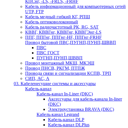
КПСнг, -LS, -FRLS, -FRHF
Кабель информационный для компьютерных сетей
UTP, FTP
Кабель медный гибкий КГ, РПШ
Кабель оптиковолоконный
Кабель радиочастотный РК, RG, SAT
КВВГ, КВВГнг, КВВГнг, КВВГЭнг-LS
ППГ, ППГнг, ППГнг-HF, ППГнг-FRHF
Провод бытовой ПВС,ПУГНП,ПУНП,ШВВП
ПВС
ПВС ГОСТ
ПУГНП,ПУНП,ШВВП
Провод монтажный МКШ, МКЭШ
Провод ПНСВ, РКГМ, ПТПЖ
Провода связи и сигнализации КСПВ, ТРП
СИП, АС, А
03. Кабеленесущие системы и аксессуары
Кабель-канал
Кабель-канал In-Liner (DKC)
Аксессуары для кабель-канала In-liner
(DKC)
Электроустановка BRAVA (DKC)
Кабель-канал Legrand
Кабель-канал DLP
Кабель-канал DLPlus