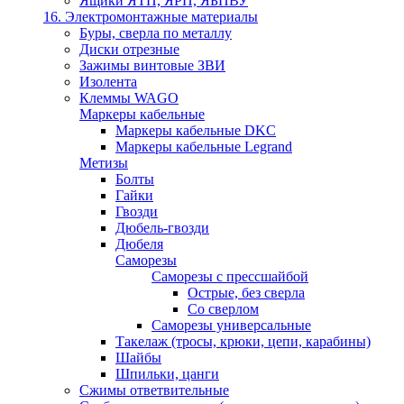
Ящики ЯТП, ЯРП, ЯБПВУ
16. Электромонтажные материалы
Буры, сверла по металлу
Диски отрезные
Зажимы винтовые ЗВИ
Изолента
Клеммы WAGO
Маркеры кабельные
Маркеры кабельные DKC
Маркеры кабельные Legrand
Метизы
Болты
Гайки
Гвозди
Дюбель-гвозди
Дюбеля
Саморезы
Саморезы с прессшайбой
Острые, без сверла
Со сверлом
Саморезы универсальные
Такелаж (тросы, крюки, цепи, карабины)
Шайбы
Шпильки, цанги
Сжимы ответвительные