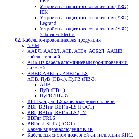
EKF
Устройства защитного отключения (УЗО)
IEK
Устройства защитного отключения (УЗО)
Legrand
Устройства защитного отключения (УЗО)
Schneider Electric
02. Кабельно-проводниковая продукция
NYM
ААБЛ, ААБ2Л, АСБ, АСБл, АСБ2Л, ААШВ
кабель силовой
АВБШв кабель алюминиевый бронированный
силовой
АВВГ, АВВГнг, АВВГнг-LS
АПВ, ПуВ (ПВ-1), ПуГВ (ПВ-3)
АПВ
ПуВ (ПВ-1)
ПуГВ (ПВ-3)
ВБШв, нг, нг-LS кабель медный силовой
ВВГ, ВВГнг, ВВГнг-LS (ГОСТ)
ВВГ, ВВГнг, ВВГнг-LS (ТУ)
ВВГнг-FRLS
ВВГнг-LSLTx (ГОСТ)
Кабель видеонаблюдения КВК
Кабель для систем пожарной сигнализации КПС,