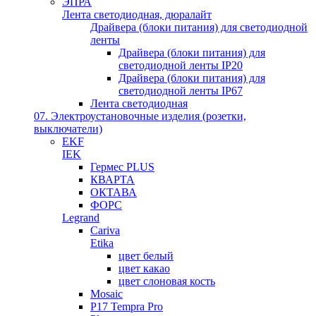
ЭПРА
Лента светодиодная, дюралайт
Драйвера (блоки питания) для светодиодной
ленты
Драйвера (блоки питания) для
светодиодной ленты IP20
Драйвера (блоки питания) для
светодиодной ленты IP67
Лента светодиодная
07. Электроустановочные изделия (розетки,
выключатели)
EKF
IEK
Гермес PLUS
КВАРТА
ОКТАВА
ФОРС
Legrand
Cariva
Etika
цвет белый
цвет какао
цвет слоновая кость
Mosaic
P17 Tempra Pro