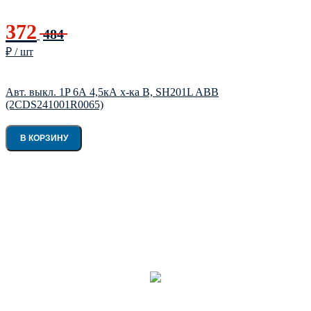
372
484
₽ / шт
Авт. выкл. 1P 6А 4,5кА х-ка B, SH201L ABB
(2CDS241001R0065)
В КОРЗИНУ