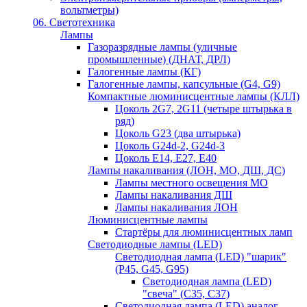
вольтметры)
06. Светотехника
Лампы
Газоразрядные лампы (уличные
промышленные) (ДНАТ, ДРЛ)
Галогенные лампы (КГ)
Галогенные лампы, капсульные (G4, G9)
Компактные люминисцентные лампы (КЛЛ)
Цоколь 2G7, 2G11 (четыре штырька в
ряд)
Цоколь G23 (два штырька)
Цоколь G24d-2, G24d-3
Цоколь Е14, Е27, Е40
Лампы накаливания (ЛОН, МО, ДШ, ДС)
Лампы местного освещения МО
Лампы накаливания ДШ
Лампы накаливания ЛОН
Люминисцентные лампы
Стартёры для люминисцентных ламп
Светодиодные лампы (LED)
Светодиодная лампа (LED) "шарик"
(P45, G45, G95)
Светодиодная лампа (LED)
"свеча" (С35, С37)
Светодиодная лампа (LED) аналог