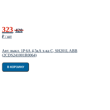
323
420
₽ / шт
Авт. выкл. 1P 6А 4,5кА х-ка С, SH201L ABB
(2CDS241001R0064)
В КОРЗИНУ