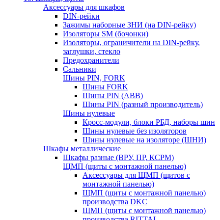
Аксессуары для шкафов
DIN-рейки
Зажимы наборные ЗНИ (на DIN-рейку)
Изоляторы SM (бочонки)
Изоляторы, ограничители на DIN-рейку,
заглушки, стекло
Предохранители
Сальники
Шины PIN, FORK
Шины FORK
Шины PIN (АВВ)
Шины PIN (разный производитель)
Шины нулевые
Кросс-модули, блоки РБД, наборы шин
Шины нулевые без изоляторов
Шины нулевые на изоляторе (ШНИ)
Шкафы металлические
Шкафы разные (ВРУ, ПР, КСРМ)
ЩМП (щиты с монтажной панелью)
Аксессуары для ЩМП (щитов с
монтажной панелью)
ЩМП (щиты с монтажной панелью)
производства DKC
ЩМП (щиты с монтажной панелью)
производства RITTAL