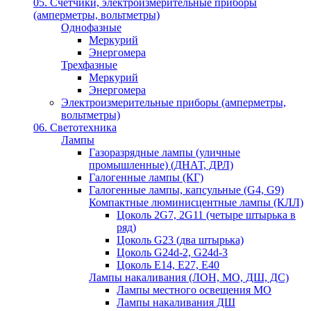
05. Счётчики, электроизмерительные приборы
(амперметры, вольтметры)
Однофазные
Меркурий
Энергомера
Трехфазные
Меркурий
Энергомера
Электроизмерительные приборы (амперметры,
вольтметры)
06. Светотехника
Лампы
Газоразрядные лампы (уличные
промышленные) (ДНАТ, ДРЛ)
Галогенные лампы (КГ)
Галогенные лампы, капсульные (G4, G9)
Компактные люминисцентные лампы (КЛЛ)
Цоколь 2G7, 2G11 (четыре штырька в
ряд)
Цоколь G23 (два штырька)
Цоколь G24d-2, G24d-3
Цоколь Е14, Е27, Е40
Лампы накаливания (ЛОН, МО, ДШ, ДС)
Лампы местного освещения МО
Лампы накаливания ДШ