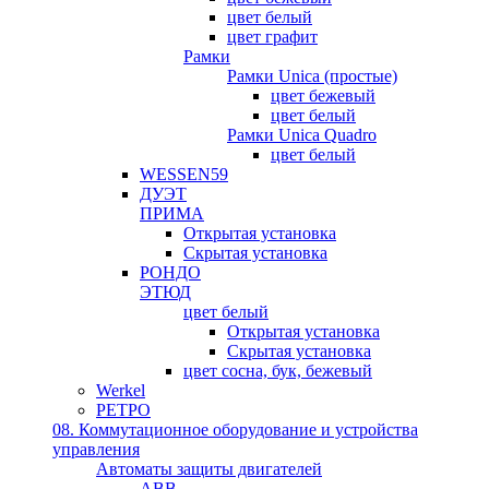
цвет белый
цвет графит
Рамки
Рамки Unica (простые)
цвет бежевый
цвет белый
Рамки Unica Quadro
цвет белый
WESSEN59
ДУЭТ
ПРИМА
Открытая установка
Скрытая установка
РОНДО
ЭТЮД
цвет белый
Открытая установка
Скрытая установка
цвет сосна, бук, бежевый
Werkel
РЕТРО
08. Коммутационное оборудование и устройства
управления
Автоматы защиты двигателей
ABB