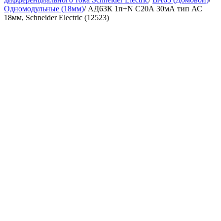
Одномодульные (18мм)
/
АД63К 1п+N C20А 30мА тип АС
18мм, Schneider Electric (12523)