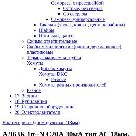
Саморезы с прессшайбой
Острые, без сверла
Со сверлом
Саморезы универсальные
Такелаж (тросы, крюки, цепи, карабины)
Шайбы
Шпильки, цанги
Сжимы ответвительные
Скобы металлические (одно и двухлапковые),
пластиковые
Термоусаживаемая трубка
Хомуты
Дюбель-хомуты
Хомуты DKC
Разные
Хомуты разных производителей
Разное
17. Звонки
18. Рубильники
19. Сварочное оборудование
20. Электродвигатели
В категорию Одномодульные (18мм)
АД63К 1п+N C20А 30мА тип АС 18мм,