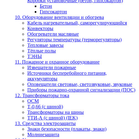
Коробки установочные (бетон, гипсокартон)
Бетон
Гипсокартон
10. Оборудование вентиляции и обогрева
Кабель нагревательный, саморегулирующийся
Конвекторы
Обогреватели масляные
Регуляторы температуры (терморегуляторы)
Тепловые завесы
Тёплые полы
ТЭНЫ
11. Пожарное и охранное оборудование
Извещатели пожарные
Источники бесперебойного питания,
аккумуляторы
Оповещатели световые, светозвуковые, звуковые
Приборы пожарно-охранной сигнализации (ПОС)
12. Трансформаторы тока
ОСМ
Т-0,66 (с шиной)
Трансформаторы на шины
ТТИ-А (с шиной) (IEK)
13. Средства электрозащиты
Знаки безопасности (плакаты, знаки)
Молниезащита