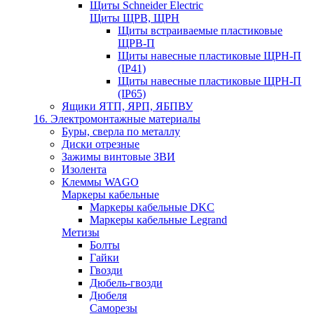
Щиты Schneider Electric
Щиты ЩРВ, ЩРН
Щиты встраиваемые пластиковые
ЩРВ-П
Щиты навесные пластиковые ЩРН-П
(IP41)
Щиты навесные пластиковые ЩРН-П
(IP65)
Ящики ЯТП, ЯРП, ЯБПВУ
16. Электромонтажные материалы
Буры, сверла по металлу
Диски отрезные
Зажимы винтовые ЗВИ
Изолента
Клеммы WAGO
Маркеры кабельные
Маркеры кабельные DKC
Маркеры кабельные Legrand
Метизы
Болты
Гайки
Гвозди
Дюбель-гвозди
Дюбеля
Саморезы