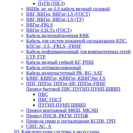
ПуГВ (ПВ-3)
ВБШв, нг, нг-LS кабель медный силовой
ВВГ, ВВГнг, ВВГнг-LS (ГОСТ)
ВВГ, ВВГнг, ВВГнг-LS (ТУ)
ВВГнг-FRLS
ВВГнг-LSLTx (ГОСТ)
Кабель видеонаблюдения КВК
Кабель для систем пожарной сигнализации КПС,
КПСнг, -LS, -FRLS, -FRHF
Кабель информационный для компьютерных сетей
UTP, FTP
Кабель медный гибкий КГ, РПШ
Кабель оптиковолоконный
Кабель радиочастотный РК, RG, SAT
КВВГ, КВВГнг, КВВГнг, КВВГЭнг-LS
ППГ, ППГнг, ППГнг-HF, ППГнг-FRHF
Провод бытовой ПВС,ПУГНП,ПУНП,ШВВП
ПВС
ПВС ГОСТ
ПУГНП,ПУНП,ШВВП
Провод монтажный МКШ, МКЭШ
Провод ПНСВ, РКГМ, ПТПЖ
Провода связи и сигнализации КСПВ, ТРП
СИП, АС, А
03. Кабеленесущие системы и аксессуары