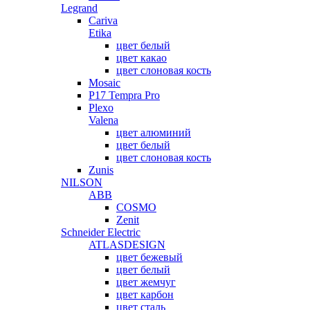
Legrand
Cariva
Etika
цвет белый
цвет какао
цвет слоновая кость
Mosaic
P17 Tempra Pro
Plexo
Valena
цвет алюминий
цвет белый
цвет слоновая кость
Zunis
NILSON
ABB
COSMO
Zenit
Schneider Electric
ATLASDESIGN
цвет бежевый
цвет белый
цвет жемчуг
цвет карбон
цвет сталь