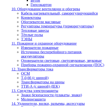
Бетон
Гипсокартон
10. Оборудование вентиляции и обогрева
Кабель нагревательный, саморегулирующийся
Конвекторы
Обогреватели масляные
Регуляторы температуры (терморегуляторы)
Тепловые завесы
Тёплые полы
ТЭНЫ
11. Пожарное и охранное оборудование
Извещатели пожарные
Источники бесперебойного питания,
аккумуляторы
Оповещатели световые, светозвуковые, звуковые
Приборы пожарно-охранной сигнализации (ПОС)
12. Трансформаторы тока
ОСМ
Т-0,66 (с шиной)
Трансформаторы на шины
ТТИ-А (с шиной) (IEK)
13. Средства электрозащиты
Знаки безопасности (плакаты, знаки)
Молниезащита
14. Удлинители, вилки, разъемы, аксессуары