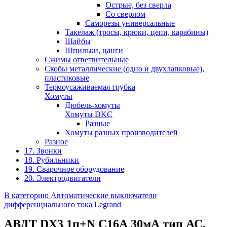
Острые, без сверла
Со сверлом
Саморезы универсальные
Такелаж (тросы, крюки, цепи, карабины)
Шайбы
Шпильки, цанги
Сжимы ответвительные
Скобы металлические (одно и двухлапковые),
пластиковые
Термоусаживаемая трубка
Хомуты
Дюбель-хомуты
Хомуты DKC
Разные
Хомуты разных производителей
Разное
17. Звонки
18. Рубильники
19. Сварочное оборудование
20. Электродвигатели
В категорию Автоматические выключатели
дифференциального тока Legrand
АВДТ DX3 1п+N C16А 30мА тип АС,