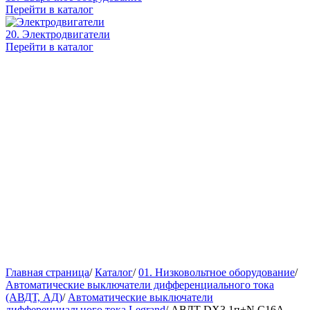
Перейти в каталог
20. Электродвигатели
Перейти в каталог
Главная страница
/
Каталог
/
01. Низковольтное оборудование
/
Автоматические выключатели дифференциального тока
(АВДТ, АД)
/
Автоматические выключатели
дифференциального тока Legrand
/
АВДТ DX3 1п+N C16А