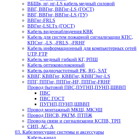
ВБШв, нг, нг-LS кабель медный силовой
ВВГ, ВВГнг, ВВГнг-LS (ГОСТ)
ВВГ, ВВГнг, ВВГнг-LS (ТУ)
ВВГнг-FRLS
ВВГнг-LSLTx (ГОСТ)
Кабель видеонаблюдения КВК
Кабель для систем пожарной сигнализации КПС,
КПСнг, -LS, -FRLS, -FRHF
Кабель информационный для компьютерных сетей
UTP, FTP
Кабель медный гибкий КГ, РПШ
Кабель оптиковолоконный
Кабель радиочастотный РК, RG, SAT
КВВГ, КВВГнг, КВВГнг, КВВГЭнг-LS
ППГ, ППГнг, ППГнг-HF, ППГнг-FRHF
Провод бытовой ПВС,ПУГНП,ПУНП,ШВВП
ПВС
ПВС ГОСТ
ПУГНП,ПУНП,ШВВП
Провод монтажный МКШ, МКЭШ
Провод ПНСВ, РКГМ, ПТПЖ
Провода связи и сигнализации КСПВ, ТРП
СИП, АС, А
03. Кабеленесущие системы и аксессуары
Кабель-канал