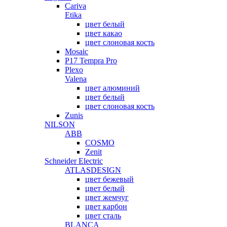
Cariva
Etika
цвет белый
цвет какао
цвет слоновая кость
Mosaic
P17 Tempra Pro
Plexo
Valena
цвет алюминий
цвет белый
цвет слоновая кость
Zunis
NILSON
ABB
COSMO
Zenit
Schneider Electric
ATLASDESIGN
цвет бежевый
цвет белый
цвет жемчуг
цвет карбон
цвет сталь
BLANCA