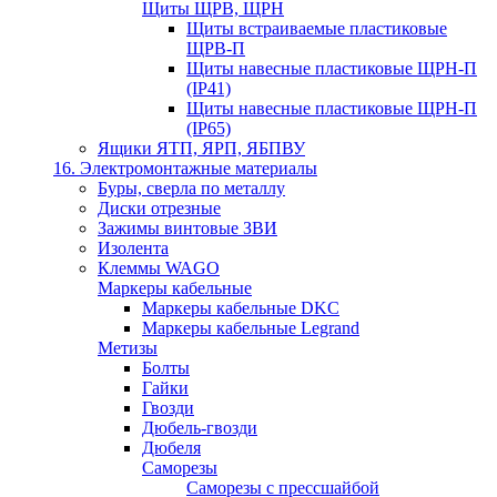
Щиты ЩРВ, ЩРН
Щиты встраиваемые пластиковые
ЩРВ-П
Щиты навесные пластиковые ЩРН-П
(IP41)
Щиты навесные пластиковые ЩРН-П
(IP65)
Ящики ЯТП, ЯРП, ЯБПВУ
16. Электромонтажные материалы
Буры, сверла по металлу
Диски отрезные
Зажимы винтовые ЗВИ
Изолента
Клеммы WAGO
Маркеры кабельные
Маркеры кабельные DKC
Маркеры кабельные Legrand
Метизы
Болты
Гайки
Гвозди
Дюбель-гвозди
Дюбеля
Саморезы
Саморезы с прессшайбой