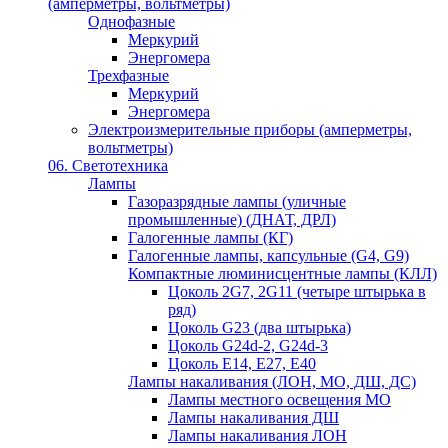
(амперметры, вольтметры)
Однофазные
Меркурий
Энергомера
Трехфазные
Меркурий
Энергомера
Электроизмерительные приборы (амперметры,
вольтметры)
06. Светотехника
Лампы
Газоразрядные лампы (уличные
промышленные) (ДНАТ, ДРЛ)
Галогенные лампы (КГ)
Галогенные лампы, капсульные (G4, G9)
Компактные люминисцентные лампы (КЛЛ)
Цоколь 2G7, 2G11 (четыре штырька в
ряд)
Цоколь G23 (два штырька)
Цоколь G24d-2, G24d-3
Цоколь Е14, Е27, Е40
Лампы накаливания (ЛОН, МО, ДШ, ДС)
Лампы местного освещения МО
Лампы накаливания ДШ
Лампы накаливания ЛОН