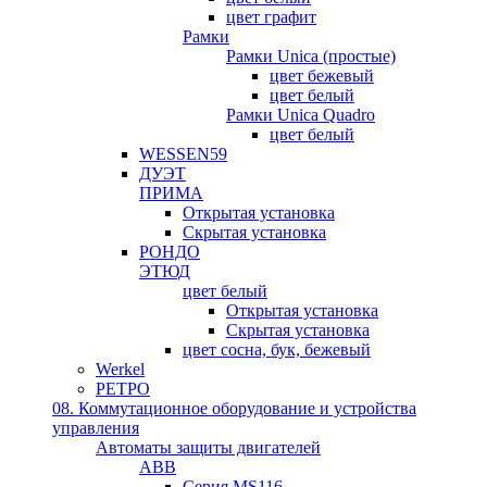
цвет графит
Рамки
Рамки Unica (простые)
цвет бежевый
цвет белый
Рамки Unica Quadro
цвет белый
WESSEN59
ДУЭТ
ПРИМА
Открытая установка
Скрытая установка
РОНДО
ЭТЮД
цвет белый
Открытая установка
Скрытая установка
цвет сосна, бук, бежевый
Werkel
РЕТРО
08. Коммутационное оборудование и устройства
управления
Автоматы защиты двигателей
ABB
Серия MS116