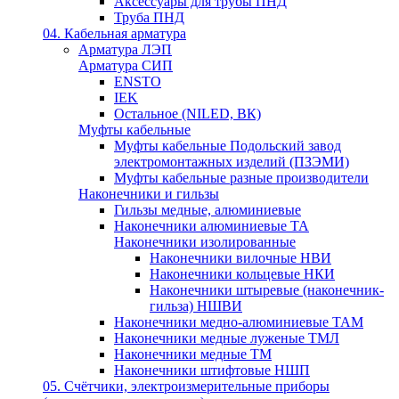
Аксессуары для трубы ПНД
Труба ПНД
04. Кабельная арматура
Арматура ЛЭП
Арматура СИП
ENSTO
IEK
Остальное (NILED, ВК)
Муфты кабельные
Муфты кабельные Подольский завод
электромонтажных изделий (ПЗЭМИ)
Муфты кабельные разные производители
Наконечники и гильзы
Гильзы медные, алюминиевые
Наконечники алюминиевые ТА
Наконечники изолированные
Наконечники вилочные НВИ
Наконечники кольцевые НКИ
Наконечники штыревые (наконечник-
гильза) НШВИ
Наконечники медно-алюминиевые ТАМ
Наконечники медные луженые ТМЛ
Наконечники медные ТМ
Наконечники штифтовые НШП
05. Счётчики, электроизмерительные приборы