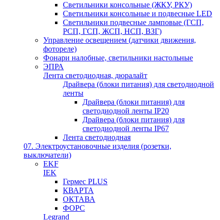
Светильники консольные (ЖКУ, РКУ)
Светильники консольные и подвесные LED
Светильники подвесные ламповые (ГСП,
РСП, ГСП, ЖСП, НСП, ВЗГ)
Управление освещением (датчики движения,
фотореле)
Фонари налобные, светильники настольные
ЭПРА
Лента светодиодная, дюралайт
Драйвера (блоки питания) для светодиодной
ленты
Драйвера (блоки питания) для
светодиодной ленты IP20
Драйвера (блоки питания) для
светодиодной ленты IP67
Лента светодиодная
07. Электроустановочные изделия (розетки,
выключатели)
EKF
IEK
Гермес PLUS
КВАРТА
ОКТАВА
ФОРС
Legrand