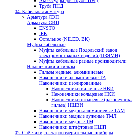
Аксессуары для трубы ПНД
Труба ПНД
04. Кабельная арматура
Арматура ЛЭП
Арматура СИП
ENSTO
IEK
Остальное (NILED, ВК)
Муфты кабельные
Муфты кабельные Подольский завод
электромонтажных изделий (ПЗЭМИ)
Муфты кабельные разные производители
Наконечники и гильзы
Гильзы медные, алюминиевые
Наконечники алюминиевые ТА
Наконечники изолированные
Наконечники вилочные НВИ
Наконечники кольцевые НКИ
Наконечники штыревые (наконечник-
гильза) НШВИ
Наконечники медно-алюминиевые ТАМ
Наконечники медные луженые ТМЛ
Наконечники медные ТМ
Наконечники штифтовые НШП
05. Счётчики, электроизмерительные приборы