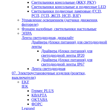
Светильники консольные (ЖКУ, РКУ)
Светильники консольные и подвесные LED
Светильники подвесные ламповые (ГСП,
РСП, ГСП, ЖСП, НСП, ВЗГ)
Управление освещением (датчики движения,
фотореле)
Фонари налобные, светильники настольные
ЭПРА
Лента светодиодная, дюралайт
Драйвера (блоки питания) для светодиодной
ленты
Драйвера (блоки питания) для
светодиодной ленты IP20
Драйвера (блоки питания) для
светодиодной ленты IP67
Лента светодиодная
07. Электроустановочные изделия (розетки,
выключатели)
EKF
IEK
Гермес PLUS
КВАРТА
ОКТАВА
ФОРС
Legrand