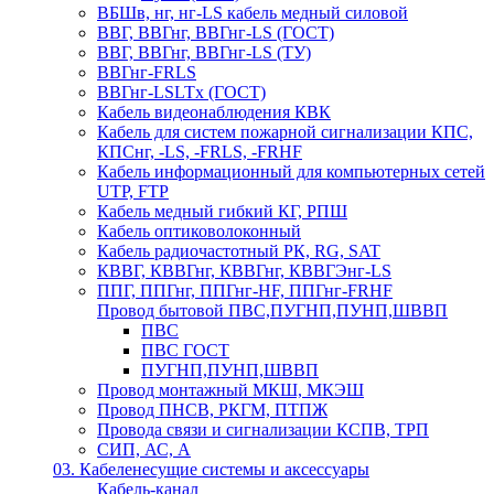
ВБШв, нг, нг-LS кабель медный силовой
ВВГ, ВВГнг, ВВГнг-LS (ГОСТ)
ВВГ, ВВГнг, ВВГнг-LS (ТУ)
ВВГнг-FRLS
ВВГнг-LSLTx (ГОСТ)
Кабель видеонаблюдения КВК
Кабель для систем пожарной сигнализации КПС,
КПСнг, -LS, -FRLS, -FRHF
Кабель информационный для компьютерных сетей
UTP, FTP
Кабель медный гибкий КГ, РПШ
Кабель оптиковолоконный
Кабель радиочастотный РК, RG, SAT
КВВГ, КВВГнг, КВВГнг, КВВГЭнг-LS
ППГ, ППГнг, ППГнг-HF, ППГнг-FRHF
Провод бытовой ПВС,ПУГНП,ПУНП,ШВВП
ПВС
ПВС ГОСТ
ПУГНП,ПУНП,ШВВП
Провод монтажный МКШ, МКЭШ
Провод ПНСВ, РКГМ, ПТПЖ
Провода связи и сигнализации КСПВ, ТРП
СИП, АС, А
03. Кабеленесущие системы и аксессуары
Кабель-канал