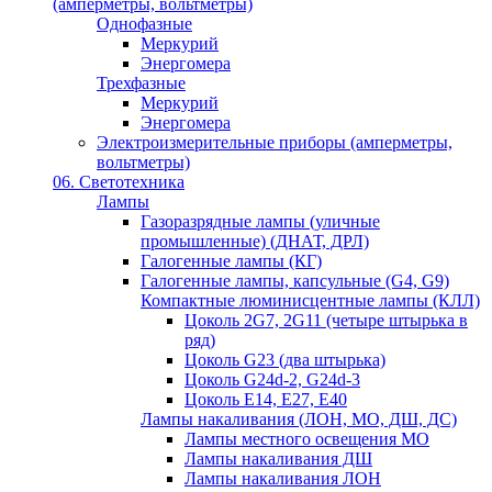
(амперметры, вольтметры)
Однофазные
Меркурий
Энергомера
Трехфазные
Меркурий
Энергомера
Электроизмерительные приборы (амперметры,
вольтметры)
06. Светотехника
Лампы
Газоразрядные лампы (уличные
промышленные) (ДНАТ, ДРЛ)
Галогенные лампы (КГ)
Галогенные лампы, капсульные (G4, G9)
Компактные люминисцентные лампы (КЛЛ)
Цоколь 2G7, 2G11 (четыре штырька в
ряд)
Цоколь G23 (два штырька)
Цоколь G24d-2, G24d-3
Цоколь Е14, Е27, Е40
Лампы накаливания (ЛОН, МО, ДШ, ДС)
Лампы местного освещения МО
Лампы накаливания ДШ
Лампы накаливания ЛОН