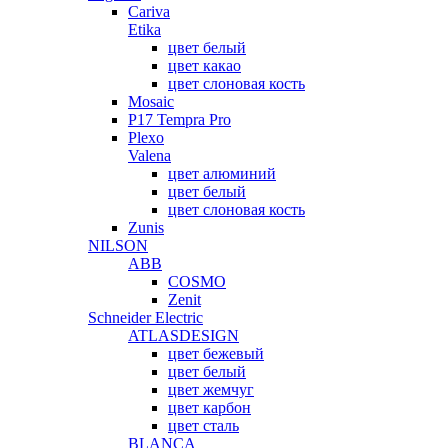
Cariva
Etika
цвет белый
цвет какао
цвет слоновая кость
Mosaic
P17 Tempra Pro
Plexo
Valena
цвет алюминий
цвет белый
цвет слоновая кость
Zunis
NILSON
ABB
COSMO
Zenit
Schneider Electric
ATLASDESIGN
цвет бежевый
цвет белый
цвет жемчуг
цвет карбон
цвет сталь
BLANCA