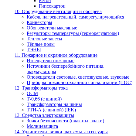
Бетон
Гипсокартон
10. Оборудование вентиляции и обогрева
Кабель нагревательный, саморегулирующийся
Конвекторы
Обогреватели масляные
Регуляторы температуры (терморегуляторы)
Тепловые завесы
Тёплые полы
ТЭНЫ
11. Пожарное и охранное оборудование
Извещатели пожарные
Источники бесперебойного питания,
аккумуляторы
Оповещатели световые, светозвуковые, звуковые
Приборы пожарно-охранной сигнализации (ПОС)
12. Трансформаторы тока
ОСМ
Т-0,66 (с шиной)
Трансформаторы на шины
ТТИ-А (с шиной) (IEK)
13. Средства электрозащиты
Знаки безопасности (плакаты, знаки)
Молниезащита
14. Удлинители, вилки, разъемы, аксессуары