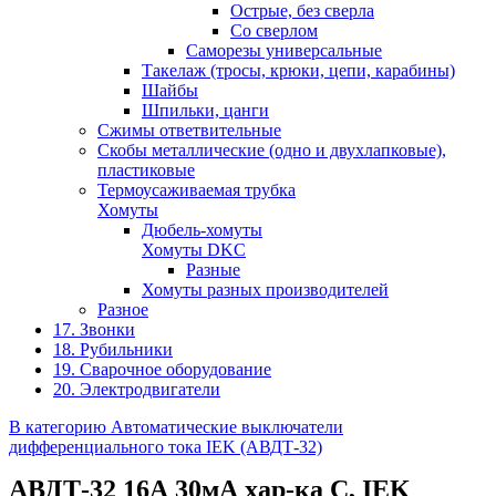
Острые, без сверла
Со сверлом
Саморезы универсальные
Такелаж (тросы, крюки, цепи, карабины)
Шайбы
Шпильки, цанги
Сжимы ответвительные
Скобы металлические (одно и двухлапковые),
пластиковые
Термоусаживаемая трубка
Хомуты
Дюбель-хомуты
Хомуты DKC
Разные
Хомуты разных производителей
Разное
17. Звонки
18. Рубильники
19. Сварочное оборудование
20. Электродвигатели
В категорию Автоматические выключатели
дифференциального тока IEK (АВДТ-32)
АВДТ-32 16А 30мА хар-ка С, IEK