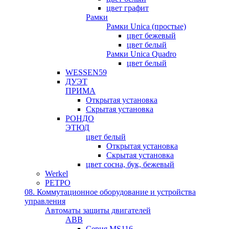
цвет графит
Рамки
Рамки Unica (простые)
цвет бежевый
цвет белый
Рамки Unica Quadro
цвет белый
WESSEN59
ДУЭТ
ПРИМА
Открытая установка
Скрытая установка
РОНДО
ЭТЮД
цвет белый
Открытая установка
Скрытая установка
цвет сосна, бук, бежевый
Werkel
РЕТРО
08. Коммутационное оборудование и устройства
управления
Автоматы защиты двигателей
ABB
Серия MS116