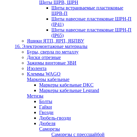
Щиты ЩРВ, ЩРН
Щиты встраиваемые пластиковые
ЩРВ-П
Щиты навесные пластиковые ЩРН-П
(IP41)
Щиты навесные пластиковые ЩРН-П
(IP65)
Ящики ЯТП, ЯРП, ЯБПВУ
16. Электромонтажные материалы
Буры, сверла по металлу
Диски отрезные
Зажимы винтовые ЗВИ
Изолента
Клеммы WAGO
Маркеры кабельные
Маркеры кабельные DKC
Маркеры кабельные Legrand
Метизы
Болты
Гайки
Гвозди
Дюбель-гвозди
Дюбеля
Саморезы
Саморезы с прессшайбой