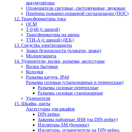
аккумуляторы
Оповещатели световые, светозвуковые, звуковые
Приборы пожарно-охранной сигнализации (ПОС)
12. Трансформаторы тока
ОСМ
Т-0,66 (с шиной)
Трансформаторы на шины
ТТИ-А (с шиной) (IEK)
13. Средства электрозащиты
Знаки безопасности (плакаты, знаки)
Молниезащита
14. Удлинители, вилки, разъемы, аксессуары
Вилки бытовые
Колодки
Разъемы каучук, IP44
Разъемы силовые (стационарные и переносные)
Разъемы силовые переносные
Разъемы силовые стационарные
Удлинители
15. Шкафы, щиты
Аксессуары для шкафов
DIN-рейки
Зажимы наборные ЗНИ (на DIN-рейку)
Изоляторы SM (бочонки)
Изоляторы, ограничители на DIN-рейку,