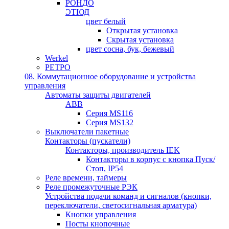
РОНДО
ЭТЮД
цвет белый
Открытая установка
Скрытая установка
цвет сосна, бук, бежевый
Werkel
РЕТРО
08. Коммутационное оборудование и устройства
управления
Автоматы защиты двигателей
ABB
Серия MS116
Серия MS132
Выключатели пакетные
Контакторы (пускатели)
Контакторы, производитель IEK
Контакторы в корпус с кнопка Пуск/
Стоп, IP54
Реле времени, таймеры
Реле промежуточные РЭК
Устройства подачи команд и сигналов (кнопки,
переключатели, светосигнальная арматура)
Кнопки управления
Посты кнопочные