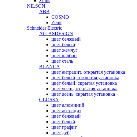
Zunis
NILSON
ABB
COSMO
Zenit
Schneider Electric
ATLASDESIGN
цвет бежевый
цвет белый
цвет жемчуг
цвет карбон
цвет сталь
BLANCA
цвет антрацит, открытая установка
цвет белый, открытая установка
цвет белый, скрытая установка
цвет ясень, открытая установка
цвет ясень, скрытая установка
GLOSSA
цвет алюминий
цвет антрацит
цвет бежевый
цвет белый
цвет графит
цвет дуб