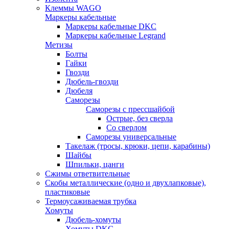
Клеммы WAGO
Маркеры кабельные
Маркеры кабельные DKC
Маркеры кабельные Legrand
Метизы
Болты
Гайки
Гвозди
Дюбель-гвозди
Дюбеля
Саморезы
Саморезы с прессшайбой
Острые, без сверла
Со сверлом
Саморезы универсальные
Такелаж (тросы, крюки, цепи, карабины)
Шайбы
Шпильки, цанги
Сжимы ответвительные
Скобы металлические (одно и двухлапковые),
пластиковые
Термоусаживаемая трубка
Хомуты
Дюбель-хомуты
Хомуты DKC