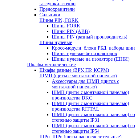
заглушки, стекло
Предохранители
Сальники
Шины PIN, FORK
Шины FORK
Шины PIN (АВВ)
Шины PIN (разный производитель)
Шины нулевые
Кросс-модули, блоки РБД, наборы шин
Шины нулевые без изоляторов
Шины нулевые на изоляторе (ШНИ)
Шкафы металлические
Шкафы разные (ВРУ, ПР, КСРМ)
ЩМП (щиты с монтажной панелью)
Аксессуары для ЩМП (щитов с
монтажной панелью)
ЩМП (щиты с монтажной панелью)
производства DKC
ЩМП (щиты с монтажной панелью)
производства RITTAL
ЩМП (щиты с монтажной панелью) со
степенью защиты IP31
ЩМП (щиты с монтажной панелью) со
степенью защиты IP54
ЩРн, ЩРв (щиты распределительные)