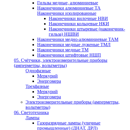
Гильзы медные, алюминиевые
Наконечники алюминиевые ТА
Наконечники изолированные
Наконечники вилочные НВИ
Наконечники кольцевые НКИ
Наконечники штыревые (наконечник-
гильза) НШВИ
Наконечники медно-алюминиевые ТАМ
Наконечники медные луженые ТМЛ
Наконечники медные ТМ
Наконечники штифтовые НШП
05. Счётчики, электроизмерительные приборы
(амперметры, вольтметры)
Однофазные
Меркурий
Энергомера
Трехфазные
Меркурий
Энергомера
Электроизмерительные приборы (амперметры,
вольтметры)
06. Светотехника
Лампы
Газоразрядные лампы (уличные
промышленные) (ДНАТ, ДРЛ)