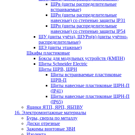
ЩРв (щиты распределительные
встраиваемые)
ЩРн (щиты распределительные
навесные) со степенью защиты IP31
ЩРн (щиты распределительные
навесные) со степенью защиты IP54
ЩУ (щиты учёта), ЩУРн(в) (щиты учётно-
распределительные)
ЩЭ (щиты этажные)
Шкафы пластиковые
Боксы для модульных устройств (КМПН)
Щиты Schneider Electric
Щиты ЩРВ, ЩРН
Щиты встраиваемые пластиковые
ЩРВ-П
Щиты навесные пластиковые ЩРН-П
(IP41)
Щиты навесные пластиковые ЩРН-П
(IP65)
Ящики ЯТП, ЯРП, ЯБПВУ
16. Электромонтажные материалы
Буры, сверла по металлу
Диски отрезные
Зажимы винтовые ЗВИ
Изолента