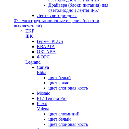
Драйвера (блоки питания) для
светодиодной ленты IP67
Лента светодиодная
07. Электроустановочные изделия (розетки,
выключатели)
EKF
IEK
Гермес PLUS
КВАРТА
ОКТАВА
ФОРС
Legrand
Cariva
Etika
цвет белый
цвет какао
цвет слоновая кость
Mosaic
P17 Tempra Pro
Plexo
Valena
цвет алюминий
цвет белый
цвет слоновая кость