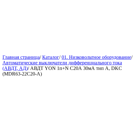
Главная страница
/
Каталог
/
01. Низковольтное оборудование
/
Автоматические выключатели дифференциального тока
(АВДТ, АД)
/
АВДТ YON 1п+N C20А 30мА тип А, DKC
(MDR63-22C20-A)