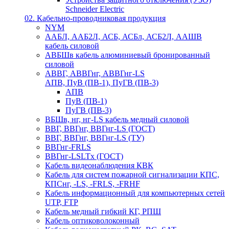
Schneider Electric
02. Кабельно-проводниковая продукция
NYM
ААБЛ, ААБ2Л, АСБ, АСБл, АСБ2Л, ААШВ
кабель силовой
АВБШв кабель алюминиевый бронированный
силовой
АВВГ, АВВГнг, АВВГнг-LS
АПВ, ПуВ (ПВ-1), ПуГВ (ПВ-3)
АПВ
ПуВ (ПВ-1)
ПуГВ (ПВ-3)
ВБШв, нг, нг-LS кабель медный силовой
ВВГ, ВВГнг, ВВГнг-LS (ГОСТ)
ВВГ, ВВГнг, ВВГнг-LS (ТУ)
ВВГнг-FRLS
ВВГнг-LSLTx (ГОСТ)
Кабель видеонаблюдения КВК
Кабель для систем пожарной сигнализации КПС,
КПСнг, -LS, -FRLS, -FRHF
Кабель информационный для компьютерных сетей
UTP, FTP
Кабель медный гибкий КГ, РПШ
Кабель оптиковолоконный