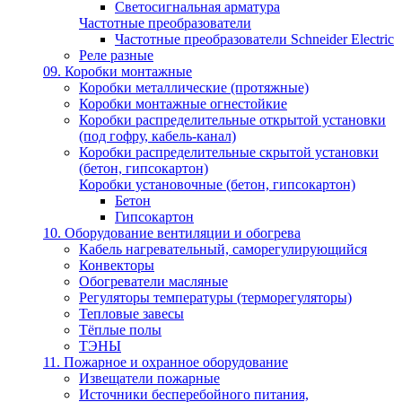
Светосигнальная арматура
Частотные преобразователи
Частотные преобразователи Schneider Electric
Реле разные
09. Коробки монтажные
Коробки металлические (протяжные)
Коробки монтажные огнестойкие
Коробки распределительные открытой установки
(под гофру, кабель-канал)
Коробки распределительные скрытой установки
(бетон, гипсокартон)
Коробки установочные (бетон, гипсокартон)
Бетон
Гипсокартон
10. Оборудование вентиляции и обогрева
Кабель нагревательный, саморегулирующийся
Конвекторы
Обогреватели масляные
Регуляторы температуры (терморегуляторы)
Тепловые завесы
Тёплые полы
ТЭНЫ
11. Пожарное и охранное оборудование
Извещатели пожарные
Источники бесперебойного питания,