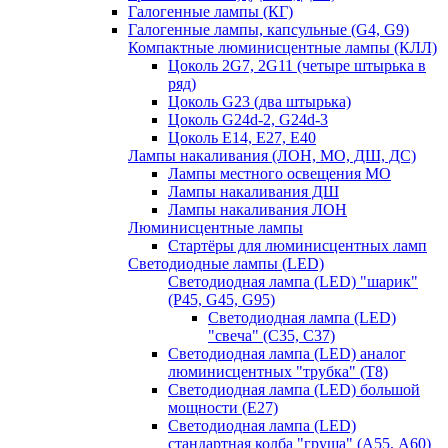
Галогенные лампы (КГ)
Галогенные лампы, капсульные (G4, G9)
Компактные люминисцентные лампы (КЛЛ)
Цоколь 2G7, 2G11 (четыре штырька в
ряд)
Цоколь G23 (два штырька)
Цоколь G24d-2, G24d-3
Цоколь Е14, Е27, Е40
Лампы накаливания (ЛОН, МО, ДШ, ДС)
Лампы местного освещения МО
Лампы накаливания ДШ
Лампы накаливания ЛОН
Люминисцентные лампы
Стартёры для люминисцентных ламп
Светодиодные лампы (LED)
Светодиодная лампа (LED) "шарик"
(P45, G45, G95)
Светодиодная лампа (LED)
"свеча" (С35, С37)
Светодиодная лампа (LED) аналог
люминисцентных "трубка" (T8)
Светодиодная лампа (LED) большой
мощности (Е27)
Светодиодная лампа (LED)
стандартная колба "груша" (А55, А60)