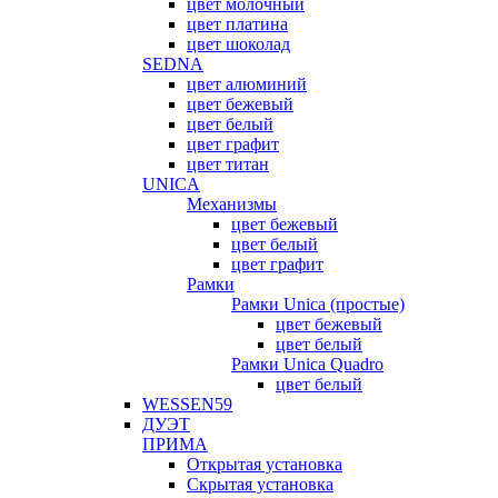
цвет молочный
цвет платина
цвет шоколад
SEDNA
цвет алюминий
цвет бежевый
цвет белый
цвет графит
цвет титан
UNICA
Механизмы
цвет бежевый
цвет белый
цвет графит
Рамки
Рамки Unica (простые)
цвет бежевый
цвет белый
Рамки Unica Quadro
цвет белый
WESSEN59
ДУЭТ
ПРИМА
Открытая установка
Скрытая установка