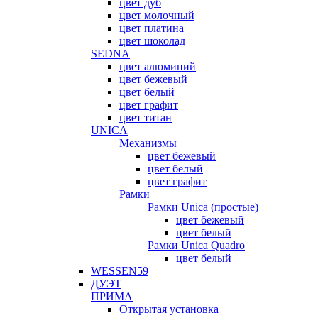
цвет дуб
цвет молочный
цвет платина
цвет шоколад
SEDNA
цвет алюминий
цвет бежевый
цвет белый
цвет графит
цвет титан
UNICA
Механизмы
цвет бежевый
цвет белый
цвет графит
Рамки
Рамки Unica (простые)
цвет бежевый
цвет белый
Рамки Unica Quadro
цвет белый
WESSEN59
ДУЭТ
ПРИМА
Открытая установка