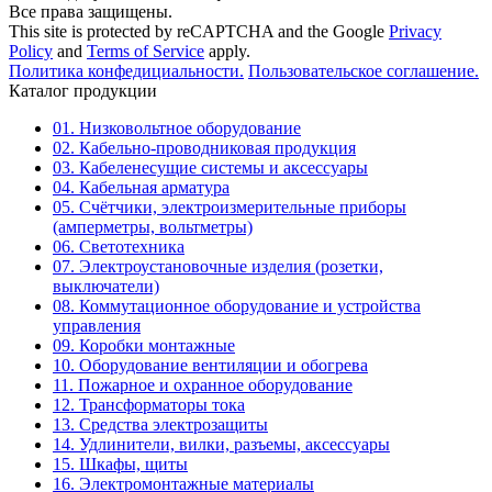
Все права защищены.
This site is protected by reCAPTCHA and the Google
Privacy
Policy
and
Terms of Service
apply.
Политика конфедициальности.
Пользовательское соглашение.
Каталог продукции
01. Низковольтное оборудование
02. Кабельно-проводниковая продукция
03. Кабеленесущие системы и аксессуары
04. Кабельная арматура
05. Счётчики, электроизмерительные приборы
(амперметры, вольтметры)
06. Светотехника
07. Электроустановочные изделия (розетки,
выключатели)
08. Коммутационное оборудование и устройства
управления
09. Коробки монтажные
10. Оборудование вентиляции и обогрева
11. Пожарное и охранное оборудование
12. Трансформаторы тока
13. Средства электрозащиты
14. Удлинители, вилки, разъемы, аксессуары
15. Шкафы, щиты
16. Электромонтажные материалы