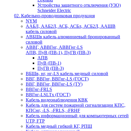
Устройства защитного отключения (УЗО)
Schneider Electric
02. Кабельно-проводниковая продукция
NYM
ААБЛ, ААБ2Л, АСБ, АСБл, АСБ2Л, ААШВ
кабель силовой
АВБШв кабель алюминиевый бронированный
силовой
АВВГ, АВВГнг, АВВГнг-LS
АПВ, ПуВ (ПВ-1), ПуГВ (ПВ-3)
АПВ
ПуВ (ПВ-1)
ПуГВ (ПВ-3)
ВБШв, нг, нг-LS кабель медный силовой
ВВГ, ВВГнг, ВВГнг-LS (ГОСТ)
ВВГ, ВВГнг, ВВГнг-LS (ТУ)
ВВГнг-FRLS
ВВГнг-LSLTx (ГОСТ)
Кабель видеонаблюдения КВК
Кабель для систем пожарной сигнализации КПС,
КПСнг, -LS, -FRLS, -FRHF
Кабель информационный для компьютерных сетей
UTP, FTP
Кабель медный гибкий КГ, РПШ