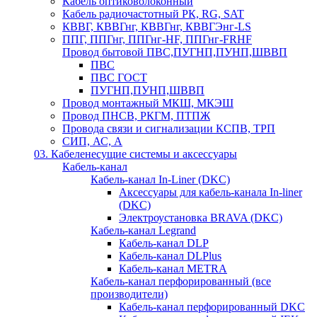
Кабель оптиковолоконный
Кабель радиочастотный РК, RG, SAT
КВВГ, КВВГнг, КВВГнг, КВВГЭнг-LS
ППГ, ППГнг, ППГнг-HF, ППГнг-FRHF
Провод бытовой ПВС,ПУГНП,ПУНП,ШВВП
ПВС
ПВС ГОСТ
ПУГНП,ПУНП,ШВВП
Провод монтажный МКШ, МКЭШ
Провод ПНСВ, РКГМ, ПТПЖ
Провода связи и сигнализации КСПВ, ТРП
СИП, АС, А
03. Кабеленесущие системы и аксессуары
Кабель-канал
Кабель-канал In-Liner (DKC)
Аксессуары для кабель-канала In-liner
(DKC)
Электроустановка BRAVA (DKC)
Кабель-канал Legrand
Кабель-канал DLP
Кабель-канал DLPlus
Кабель-канал METRA
Кабель-канал перфорированный (все
производители)
Кабель-канал перфорированный DKC