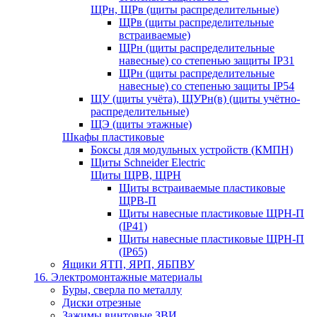
ЩРн, ЩРв (щиты распределительные)
ЩРв (щиты распределительные
встраиваемые)
ЩРн (щиты распределительные
навесные) со степенью защиты IP31
ЩРн (щиты распределительные
навесные) со степенью защиты IP54
ЩУ (щиты учёта), ЩУРн(в) (щиты учётно-
распределительные)
ЩЭ (щиты этажные)
Шкафы пластиковые
Боксы для модульных устройств (КМПН)
Щиты Schneider Electric
Щиты ЩРВ, ЩРН
Щиты встраиваемые пластиковые
ЩРВ-П
Щиты навесные пластиковые ЩРН-П
(IP41)
Щиты навесные пластиковые ЩРН-П
(IP65)
Ящики ЯТП, ЯРП, ЯБПВУ
16. Электромонтажные материалы
Буры, сверла по металлу
Диски отрезные
Зажимы винтовые ЗВИ