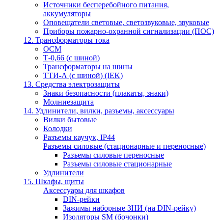
Источники бесперебойного питания,
аккумуляторы
Оповещатели световые, светозвуковые, звуковые
Приборы пожарно-охранной сигнализации (ПОС)
12. Трансформаторы тока
ОСМ
Т-0,66 (с шиной)
Трансформаторы на шины
ТТИ-А (с шиной) (IEK)
13. Средства электрозащиты
Знаки безопасности (плакаты, знаки)
Молниезащита
14. Удлинители, вилки, разъемы, аксессуары
Вилки бытовые
Колодки
Разъемы каучук, IP44
Разъемы силовые (стационарные и переносные)
Разъемы силовые переносные
Разъемы силовые стационарные
Удлинители
15. Шкафы, щиты
Аксессуары для шкафов
DIN-рейки
Зажимы наборные ЗНИ (на DIN-рейку)
Изоляторы SM (бочонки)