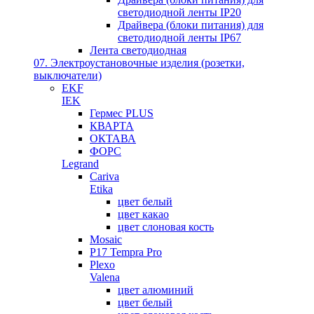
светодиодной ленты IP20
Драйвера (блоки питания) для
светодиодной ленты IP67
Лента светодиодная
07. Электроустановочные изделия (розетки,
выключатели)
EKF
IEK
Гермес PLUS
КВАРТА
ОКТАВА
ФОРС
Legrand
Cariva
Etika
цвет белый
цвет какао
цвет слоновая кость
Mosaic
P17 Tempra Pro
Plexo
Valena
цвет алюминий
цвет белый