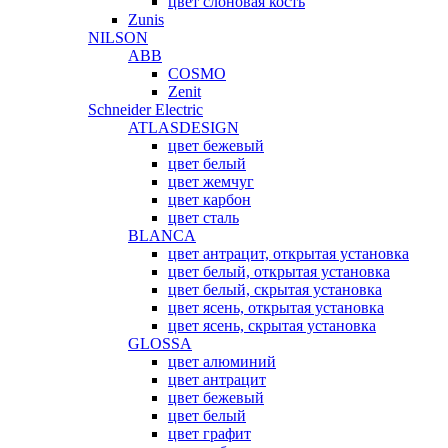
цвет слоновая кость
Zunis
NILSON
ABB
COSMO
Zenit
Schneider Electric
ATLASDESIGN
цвет бежевый
цвет белый
цвет жемчуг
цвет карбон
цвет сталь
BLANCA
цвет антрацит, открытая установка
цвет белый, открытая установка
цвет белый, скрытая установка
цвет ясень, открытая установка
цвет ясень, скрытая установка
GLOSSA
цвет алюминий
цвет антрацит
цвет бежевый
цвет белый
цвет графит