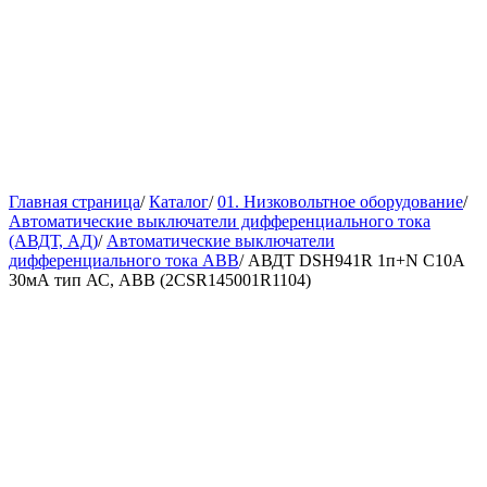
Главная страница
/
Каталог
/
01. Низковольтное оборудование
/
Автоматические выключатели дифференциального тока
(АВДТ, АД)
/
Автоматические выключатели
дифференциального тока ABB
/
АВДТ DSH941R 1п+N C10А
30мА тип АС, АВВ (2CSR145001R1104)