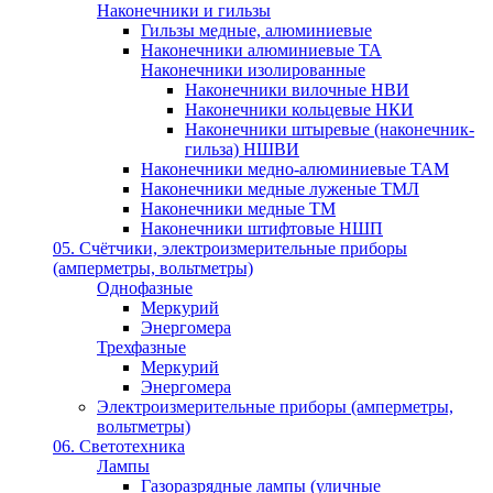
Наконечники и гильзы
Гильзы медные, алюминиевые
Наконечники алюминиевые ТА
Наконечники изолированные
Наконечники вилочные НВИ
Наконечники кольцевые НКИ
Наконечники штыревые (наконечник-
гильза) НШВИ
Наконечники медно-алюминиевые ТАМ
Наконечники медные луженые ТМЛ
Наконечники медные ТМ
Наконечники штифтовые НШП
05. Счётчики, электроизмерительные приборы
(амперметры, вольтметры)
Однофазные
Меркурий
Энергомера
Трехфазные
Меркурий
Энергомера
Электроизмерительные приборы (амперметры,
вольтметры)
06. Светотехника
Лампы
Газоразрядные лампы (уличные