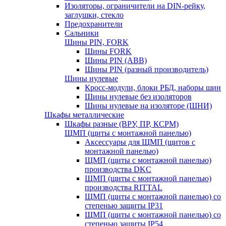
Изоляторы, ограничители на DIN-рейку,
заглушки, стекло
Предохранители
Сальники
Шины PIN, FORK
Шины FORK
Шины PIN (АВВ)
Шины PIN (разный производитель)
Шины нулевые
Кросс-модули, блоки РБД, наборы шин
Шины нулевые без изоляторов
Шины нулевые на изоляторе (ШНИ)
Шкафы металлические
Шкафы разные (ВРУ, ПР, КСРМ)
ЩМП (щиты с монтажной панелью)
Аксессуары для ЩМП (щитов с
монтажной панелью)
ЩМП (щиты с монтажной панелью)
производства DKC
ЩМП (щиты с монтажной панелью)
производства RITTAL
ЩМП (щиты с монтажной панелью) со
степенью защиты IP31
ЩМП (щиты с монтажной панелью) со
степенью защиты IP54