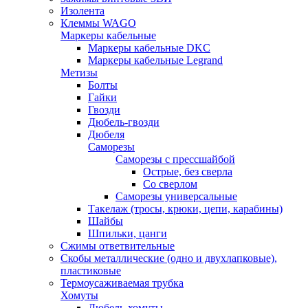
Изолента
Клеммы WAGO
Маркеры кабельные
Маркеры кабельные DKC
Маркеры кабельные Legrand
Метизы
Болты
Гайки
Гвозди
Дюбель-гвозди
Дюбеля
Саморезы
Саморезы с прессшайбой
Острые, без сверла
Со сверлом
Саморезы универсальные
Такелаж (тросы, крюки, цепи, карабины)
Шайбы
Шпильки, цанги
Сжимы ответвительные
Скобы металлические (одно и двухлапковые),
пластиковые
Термоусаживаемая трубка
Хомуты
Дюбель-хомуты