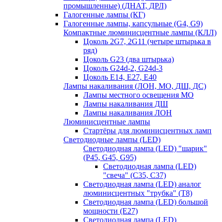
промышленные) (ДНАТ, ДРЛ)
Галогенные лампы (КГ)
Галогенные лампы, капсульные (G4, G9)
Компактные люминисцентные лампы (КЛЛ)
Цоколь 2G7, 2G11 (четыре штырька в
ряд)
Цоколь G23 (два штырька)
Цоколь G24d-2, G24d-3
Цоколь Е14, Е27, Е40
Лампы накаливания (ЛОН, МО, ДШ, ДС)
Лампы местного освещения МО
Лампы накаливания ДШ
Лампы накаливания ЛОН
Люминисцентные лампы
Стартёры для люминисцентных ламп
Светодиодные лампы (LED)
Светодиодная лампа (LED) "шарик"
(P45, G45, G95)
Светодиодная лампа (LED)
"свеча" (С35, С37)
Светодиодная лампа (LED) аналог
люминисцентных "трубка" (T8)
Светодиодная лампа (LED) большой
мощности (Е27)
Светодиодная лампа (LED)