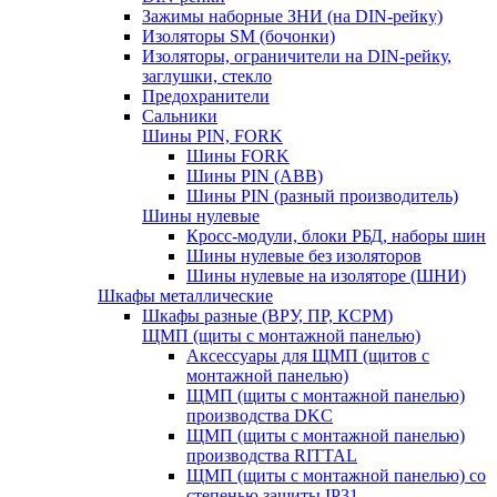
Зажимы наборные ЗНИ (на DIN-рейку)
Изоляторы SM (бочонки)
Изоляторы, ограничители на DIN-рейку,
заглушки, стекло
Предохранители
Сальники
Шины PIN, FORK
Шины FORK
Шины PIN (АВВ)
Шины PIN (разный производитель)
Шины нулевые
Кросс-модули, блоки РБД, наборы шин
Шины нулевые без изоляторов
Шины нулевые на изоляторе (ШНИ)
Шкафы металлические
Шкафы разные (ВРУ, ПР, КСРМ)
ЩМП (щиты с монтажной панелью)
Аксессуары для ЩМП (щитов с
монтажной панелью)
ЩМП (щиты с монтажной панелью)
производства DKC
ЩМП (щиты с монтажной панелью)
производства RITTAL
ЩМП (щиты с монтажной панелью) со
степенью защиты IP31