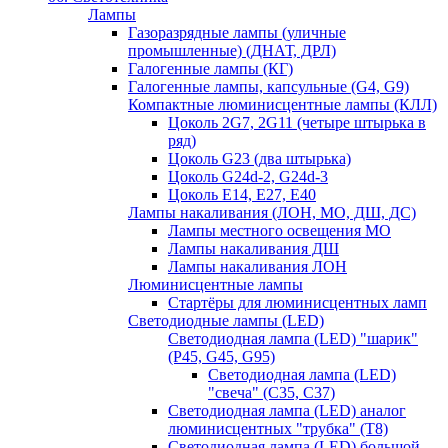
Лампы
Газоразрядные лампы (уличные
промышленные) (ДНАТ, ДРЛ)
Галогенные лампы (КГ)
Галогенные лампы, капсульные (G4, G9)
Компактные люминисцентные лампы (КЛЛ)
Цоколь 2G7, 2G11 (четыре штырька в
ряд)
Цоколь G23 (два штырька)
Цоколь G24d-2, G24d-3
Цоколь Е14, Е27, Е40
Лампы накаливания (ЛОН, МО, ДШ, ДС)
Лампы местного освещения МО
Лампы накаливания ДШ
Лампы накаливания ЛОН
Люминисцентные лампы
Стартёры для люминисцентных ламп
Светодиодные лампы (LED)
Светодиодная лампа (LED) "шарик"
(P45, G45, G95)
Светодиодная лампа (LED)
"свеча" (С35, С37)
Светодиодная лампа (LED) аналог
люминисцентных "трубка" (T8)
Светодиодная лампа (LED) большой