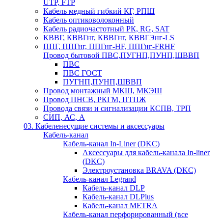
UTP, FTP
Кабель медный гибкий КГ, РПШ
Кабель оптиковолоконный
Кабель радиочастотный РК, RG, SAT
КВВГ, КВВГнг, КВВГнг, КВВГЭнг-LS
ППГ, ППГнг, ППГнг-HF, ППГнг-FRHF
Провод бытовой ПВС,ПУГНП,ПУНП,ШВВП
ПВС
ПВС ГОСТ
ПУГНП,ПУНП,ШВВП
Провод монтажный МКШ, МКЭШ
Провод ПНСВ, РКГМ, ПТПЖ
Провода связи и сигнализации КСПВ, ТРП
СИП, АС, А
03. Кабеленесущие системы и аксессуары
Кабель-канал
Кабель-канал In-Liner (DKC)
Аксессуары для кабель-канала In-liner
(DKC)
Электроустановка BRAVA (DKC)
Кабель-канал Legrand
Кабель-канал DLP
Кабель-канал DLPlus
Кабель-канал METRA
Кабель-канал перфорированный (все