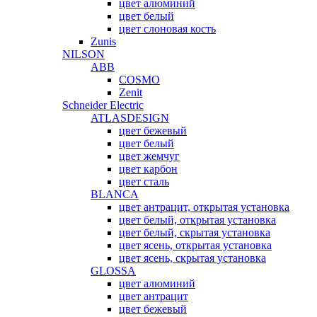
цвет алюминий
цвет белый
цвет слоновая кость
Zunis
NILSON
ABB
COSMO
Zenit
Schneider Electric
ATLASDESIGN
цвет бежевый
цвет белый
цвет жемчуг
цвет карбон
цвет сталь
BLANCA
цвет антрацит, открытая установка
цвет белый, открытая установка
цвет белый, скрытая установка
цвет ясень, открытая установка
цвет ясень, скрытая установка
GLOSSA
цвет алюминий
цвет антрацит
цвет бежевый