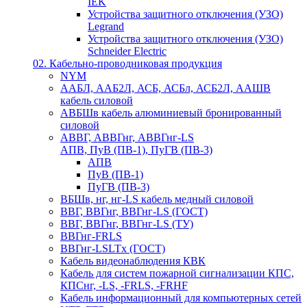
IEK
Устройства защитного отключения (УЗО)
Legrand
Устройства защитного отключения (УЗО)
Schneider Electric
02. Кабельно-проводниковая продукция
NYM
ААБЛ, ААБ2Л, АСБ, АСБл, АСБ2Л, ААШВ
кабель силовой
АВБШв кабель алюминиевый бронированный
силовой
АВВГ, АВВГнг, АВВГнг-LS
АПВ, ПуВ (ПВ-1), ПуГВ (ПВ-3)
АПВ
ПуВ (ПВ-1)
ПуГВ (ПВ-3)
ВБШв, нг, нг-LS кабель медный силовой
ВВГ, ВВГнг, ВВГнг-LS (ГОСТ)
ВВГ, ВВГнг, ВВГнг-LS (ТУ)
ВВГнг-FRLS
ВВГнг-LSLTx (ГОСТ)
Кабель видеонаблюдения КВК
Кабель для систем пожарной сигнализации КПС,
КПСнг, -LS, -FRLS, -FRHF
Кабель информационный для компьютерных сетей