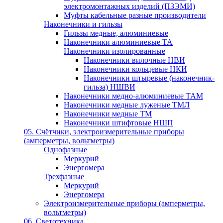
электромонтажных изделий (ПЗЭМИ)
Муфты кабельные разные производители
Наконечники и гильзы
Гильзы медные, алюминиевые
Наконечники алюминиевые ТА
Наконечники изолированные
Наконечники вилочные НВИ
Наконечники кольцевые НКИ
Наконечники штыревые (наконечник-
гильза) НШВИ
Наконечники медно-алюминиевые ТАМ
Наконечники медные луженые ТМЛ
Наконечники медные ТМ
Наконечники штифтовые НШП
05. Счётчики, электроизмерительные приборы
(амперметры, вольтметры)
Однофазные
Меркурий
Энергомера
Трехфазные
Меркурий
Энергомера
Электроизмерительные приборы (амперметры,
вольтметры)
06. Светотехника