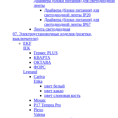
Драйвера (блоки питания) для светодиодной
ленты
Драйвера (блоки питания) для
светодиодной ленты IP20
Драйвера (блоки питания) для
светодиодной ленты IP67
Лента светодиодная
07. Электроустановочные изделия (розетки,
выключатели)
EKF
IEK
Гермес PLUS
КВАРТА
ОКТАВА
ФОРС
Legrand
Cariva
Etika
цвет белый
цвет какао
цвет слоновая кость
Mosaic
P17 Tempra Pro
Plexo
Valena