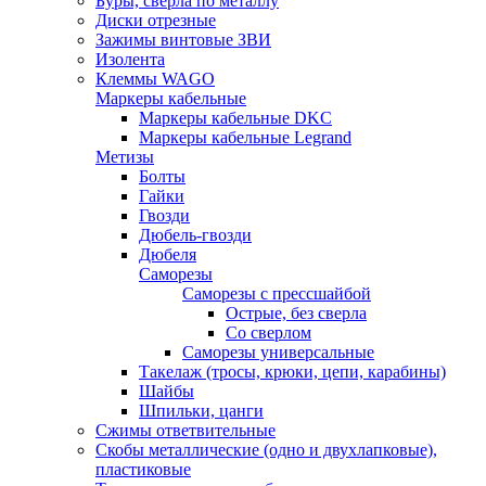
Буры, сверла по металлу
Диски отрезные
Зажимы винтовые ЗВИ
Изолента
Клеммы WAGO
Маркеры кабельные
Маркеры кабельные DKC
Маркеры кабельные Legrand
Метизы
Болты
Гайки
Гвозди
Дюбель-гвозди
Дюбеля
Саморезы
Саморезы с прессшайбой
Острые, без сверла
Со сверлом
Саморезы универсальные
Такелаж (тросы, крюки, цепи, карабины)
Шайбы
Шпильки, цанги
Сжимы ответвительные
Скобы металлические (одно и двухлапковые),
пластиковые