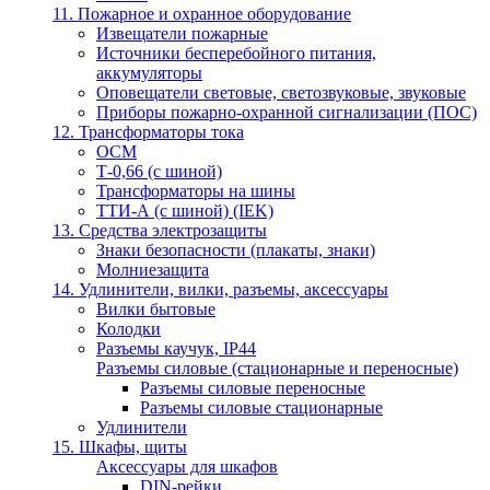
11. Пожарное и охранное оборудование
Извещатели пожарные
Источники бесперебойного питания,
аккумуляторы
Оповещатели световые, светозвуковые, звуковые
Приборы пожарно-охранной сигнализации (ПОС)
12. Трансформаторы тока
ОСМ
Т-0,66 (с шиной)
Трансформаторы на шины
ТТИ-А (с шиной) (IEK)
13. Средства электрозащиты
Знаки безопасности (плакаты, знаки)
Молниезащита
14. Удлинители, вилки, разъемы, аксессуары
Вилки бытовые
Колодки
Разъемы каучук, IP44
Разъемы силовые (стационарные и переносные)
Разъемы силовые переносные
Разъемы силовые стационарные
Удлинители
15. Шкафы, щиты
Аксессуары для шкафов
DIN-рейки