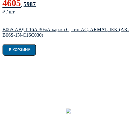
4605
5987
₽ / шт
B06S АВДТ 16А 30мА хар-ка C, тип AC, ARMAT, IEK (AR-
B06S-1N-C16C030)
В КОРЗИНУ