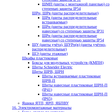
ЩМП (щиты с монтажной панелью) со
степенью защиты IP54
ЩРн, ЩРв (щиты распределительные)
ЩРв (щиты распределительные
встраиваемые)
ЩРн (щиты распределительные
навесные) со степенью защиты IP31
ЩРн (щиты распределительные
навесные) со степенью защиты IP54
ЩУ (щиты учёта), ЩУРн(в) (щиты учётно-
распределительные)
ЩЭ (щиты этажные)
Шкафы пластиковые
Боксы для модульных устройств (КМПН)
Щиты Schneider Electric
Щиты ЩРВ, ЩРН
Щиты встраиваемые пластиковые
ЩРВ-П
Щиты навесные пластиковые ЩРН-П
(IP41)
Щиты навесные пластиковые ЩРН-П
(IP65)
Ящики ЯТП, ЯРП, ЯБПВУ
16. Электромонтажные материалы